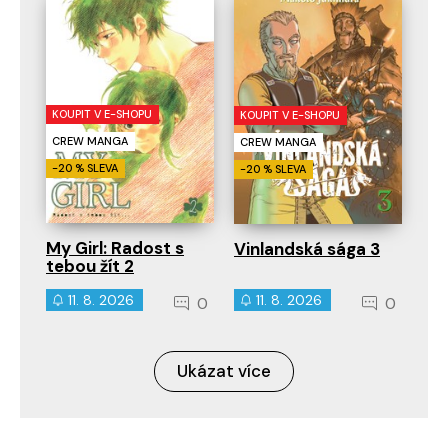
KOUPIT V E-SHOPU
KOUPIT V E-SHOPU
CREW MANGA
CREW MANGA
-20 % SLEVA
-20 % SLEVA
My Girl: Radost s
Vinlandská sága 3
tebou žít 2
11. 8. 2026
11. 8. 2026
0
0
Ukázat více