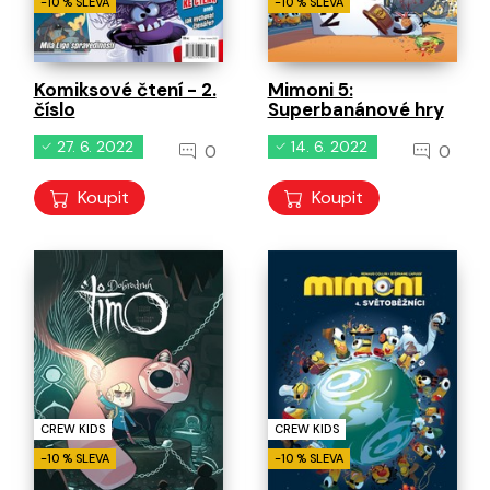
-10 % SLEVA
-10 % SLEVA
Komiksové čtení - 2.
Mimoni 5:
číslo
Superbanánové hry
27. 6. 2022
14. 6. 2022
0
0
Koupit
Koupit
CREW KIDS
CREW KIDS
-10 % SLEVA
-10 % SLEVA