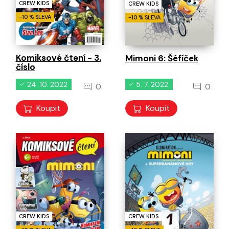
CREW KIDS
CREW KIDS
-10 % SLEVA
-10 % SLEVA
Komiksové čtení - 3.
Mimoni 6: Šéfíček
číslo
24. 10. 2022
5. 7. 2022
0
0
Koupit
Koupit
CREW KIDS
CREW KIDS