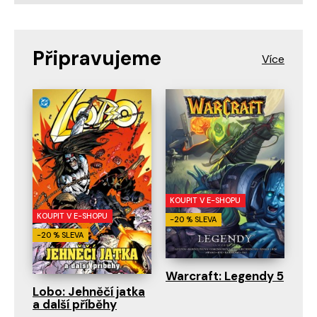
Připravujeme
KOUPIT V E-SHOPU
KOUPIT V E-SHOPU
-20 % SLEVA
-20 % SLEVA
Warcraft: Legendy 5
Lobo: Jehněčí jatka
a další příběhy