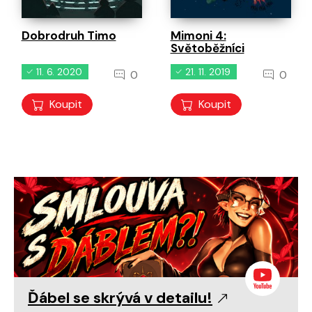
Dobrodruh Timo
Mimoni 4:
Světoběžníci
11. 6. 2020
21. 11. 2019
0
0
Koupit
Koupit
Ďábel se skrývá v detailu!