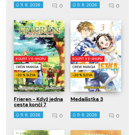
11. 8. 2026
11. 8. 2026
0
0
KOUPIT V E-SHOPU
KOUPIT V E-SHOPU
CREW MANGA
CREW MANGA
-20 % SLEVA
-20 % SLEVA
Frieren - Když jedna
Medailistka 3
cesta končí 7
11. 8. 2026
11. 8. 2026
0
0