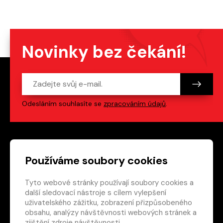
Novinky bez čekání!
Odesláním souhlasíte se
zpracováním údajů
.
Patička webu
Odkazy na sociální s
Používáme soubory cookies
Tyto webové stránky používají soubory cookies a
Vedlejší navigace
redakce@crew.cz
další sledovací nástroje s cílem vylepšení
uživatelského zážitku, zobrazení přizpůsobeného
Ochrana soukromí
obsahu, analýzy návštěvnosti webových stránek a
Nastavení cookies
zjištění zdroje návštěvnosti.