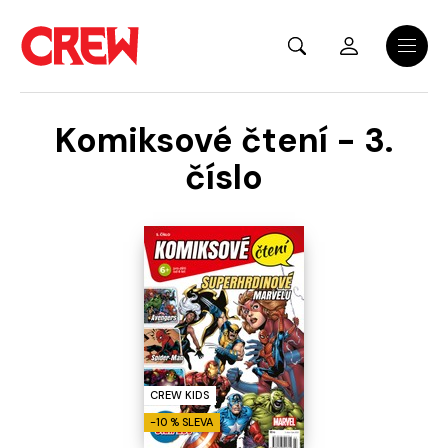
Přejít na hlavní obsah
Menu
Komiksové čtení - 3.
číslo
CREW KIDS
-10 % SLEVA