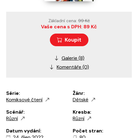
Základní cena:
99 Kč
Vaše cena s DPH: 89 Kč
Koupit
Galerie (8)
Komentáře (0)
Série:
Žánr:
Komiksové čtení
Dětské
Scénář:
Kresba:
Různí
Různí
Datum vydání:
Počet stran:
24. říjen 2022
80