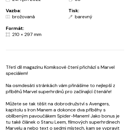
Vazba:
Tisk:
brožovaná
barevný
Formát:
210 × 297 mm
Třetí díl magazínu Komiksové čtení přichází s Marvel
speciálem!
Na osmdesáti stránkách vám přinášíme to nejlepší z
příběhů Marvel superhrdinů pro začínající čtenáře!
Můžete se tak těšit na dobrodružství s Avengers,
kapitolu s Iron Manem a dokonce dva příběhy s
oblíbeným pavoučákem Spider-Manem! Jako bonus je
tu také článek o Stanu Leem, filmových superhrdinech
Marvelu a nebo text o sedmi místech, kam se vypravit