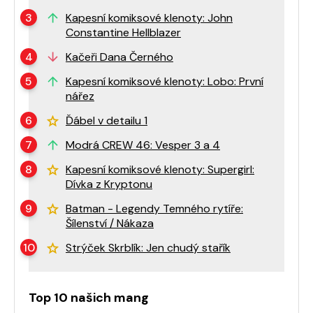
Kapesní komiksové klenoty: John
Constantine Hellblazer
Kačeři Dana Černého
Kapesní komiksové klenoty: Lobo: První
nářez
Ďábel v detailu 1
Modrá CREW 46: Vesper 3 a 4
Kapesní komiksové klenoty: Supergirl:
Dívka z Kryptonu
Batman - Legendy Temného rytíře:
Šílenství / Nákaza
Strýček Skrblík: Jen chudý stařík
Top 10 našich mang