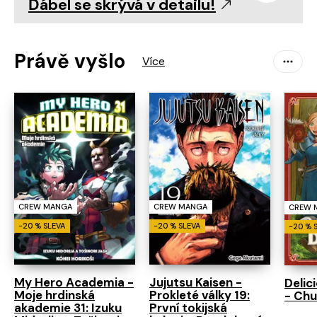
Ďábel se skrývá v detailu!
Právě vyšlo
CREW MANGA
CREW MANGA
CREW 
-20 % SLEVA
-20 % SLEVA
-20 % 
My Hero Academia -
Jujutsu Kaisen -
Delic
Moje hrdinská
Prokleté války 19:
- Chu
akademie 31: Izuku
První tokijská