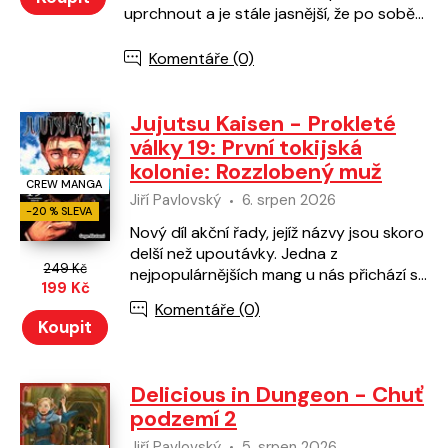
uprchnout a je stále jasnější, že po sobě
padouši nezanechali jen hmotné škody –
podařilo se jim nabourat samotnou
Komentáře (0)
důvěru společnosti k superhrdinům.
Zatímco se svět staví na nohy, Midorija se
chystá na svůj další úkol – pochopit
Jujutsu Kaisen - Prokleté
skutečnou podstatu své schopnosti...
války 19: První tokijská
kolonie: Rozzlobený muž
CREW MANGA
Jiří Pavlovský
6. srpen 2026
-20 % SLEVA
Nový díl akční řady, jejíž názvy jsou skoro
delší než upoutávky. Jedna z
249 Kč
nejpopulárnějších mang u nás přichází s
199 Kč
už devatenáctým dílem, který přináší...
Komentáře (0)
Očistnou řež!
Koupit
Delicious in Dungeon - Chuť
podzemí 2
Jiří Pavlovský
5. srpen 2026