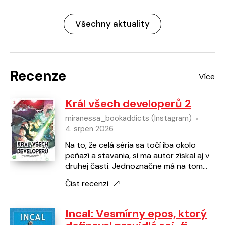
Všechny aktuality
Recenze
Král všech developerů 2
miranessa_bookaddicts (Instagram)
4. srpen 2026
Na to, že celá séria sa točí iba okolo
peňazí a stavania, si ma autor získal aj v
druhej časti. Jednoznačne má na tom
veľký podiel Lloyd, ktorý si ma získava
Číst recenzi
svojou…
Incal: Vesmírny epos, ktorý