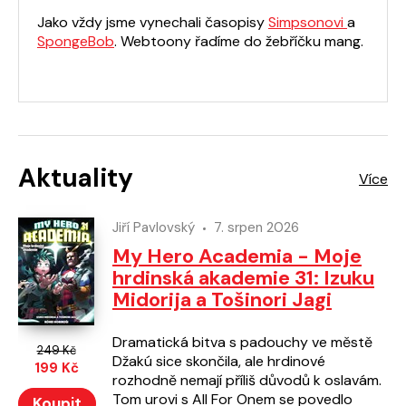
Jako vždy jsme vynechali časopisy
Simpsonovi
a
SpongeBob
. Webtoony řadíme do žebříčku mang.
Aktuality
Jiří Pavlovský
7. srpen 2026
My Hero Academia - Moje
hrdinská akademie 31: Izuku
Midorija a Tošinori Jagi
Dramatická bitva s padouchy ve městě
249 Kč
Džakú sice skončila, ale hrdinové
199 Kč
rozhodně nemají příliš důvodů k oslavám.
Tom urovi s All For Onem se povedlo
Koupit