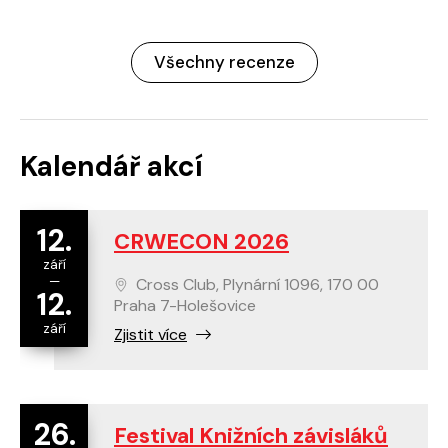
Všechny recenze
Kalendář akcí
12.
CRWECON 2026
září
—
Cross Club, Plynární 1096, 170 00
12.
Praha 7-Holešovice
září
Zjistit více
26.
Festival Knižních závisláků