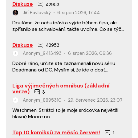
Diskuze
42953
Jiří Pavlovský
6. srpen 2026, 17:44
Doufáme, že ochutnávka vyjde během října, ale
zpřísnilo se schvalování, takže uvidíme. Co se týče
boxu, tak ten odznáček a klíčenka cenu zase tak…
Diskuze
42953
Anonym_9413493
6. srpen 2026, 06:36
Dobré ráno, určite ste zaznamenali novú sériu
Deadmana od DC. Myslím si, že ide o dosť
netradičný počin. Absolute Martian Manhunter,
ktorý je tiež…
Liga výjimečných omnibus (základní
verze)
3
Anonym_8895310
29. červenec 2026, 23:07
Watchmen: Strážci to je moje srdcovka největší
hlavně Moore no
Top 10 komiksů za měsíc červen!
1