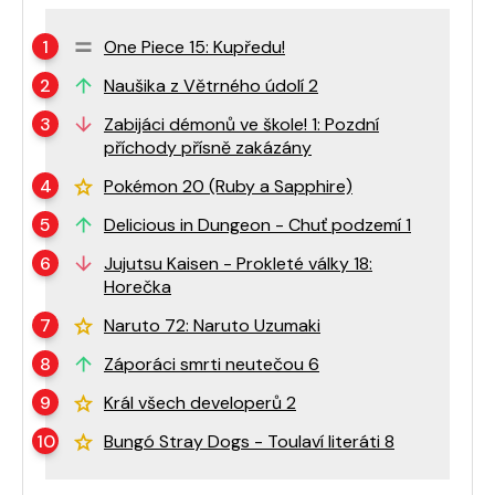
One Piece 15: Kupředu!
Naušika z Větrného údolí 2
Zabijáci démonů ve škole! 1: Pozdní
příchody přísně zakázány
Pokémon 20 (Ruby a Sapphire)
Delicious in Dungeon - Chuť podzemí 1
Jujutsu Kaisen - Prokleté války 18:
Horečka
Naruto 72: Naruto Uzumaki
Záporáci smrti neutečou 6
Král všech developerů 2
Bungó Stray Dogs - Toulaví literáti 8