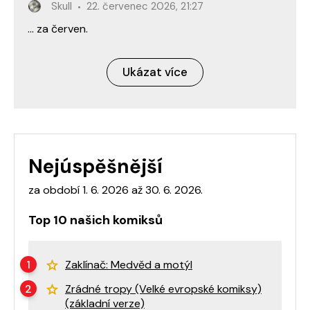
Skull
22. červenec 2026, 21:27
… za červen.
Ukázat více
Nejúspěšnější
za období 1. 6. 2026 až 30. 6. 2026.
Top 10 našich komiksů
Zaklínač: Medvěd a motýl
Zrádné tropy (Velké evropské komiksy)
(základní verze)