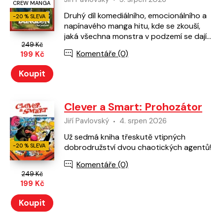
CREW MANGA
Druhý díl komediálního, emocionálního a
-20 % SLEVA
napínavého manga hitu, kde se zkouší,
jaká všechna monstra v podzemí se dají
249 Kč
sníst. Ano, tady nepůjde ani tak o to, jak
Komentáře (0)
199 Kč
to zabít,…
Koupit
Clever a Smart: Prohozátor
Jiří Pavlovský
4. srpen 2026
Už sedmá kniha třeskutě vtipných
-20 % SLEVA
dobrodružství dvou chaotických agentů!
Komentáře (0)
249 Kč
199 Kč
Koupit