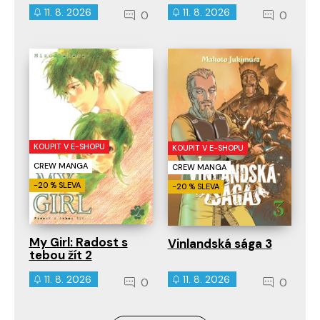
11. 8. 2026
11. 8. 2026
0
0
KOUPIT V E-SHOPU
KOUPIT V E-SHOPU
CREW MANGA
CREW MANGA
-20 % SLEVA
-20 % SLEVA
My Girl: Radost s
Vinlandská sága 3
tebou žít 2
11. 8. 2026
11. 8. 2026
0
0