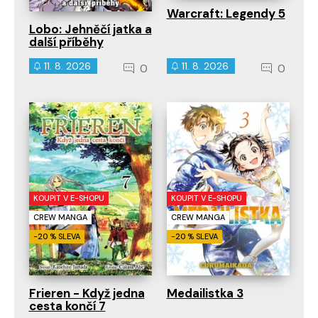
Warcraft: Legendy 5
Lobo: Jehněčí jatka a
další příběhy
11. 8. 2026
11. 8. 2026
0
0
KOUPIT V E-SHOPU
KOUPIT V E-SHOPU
CREW MANGA
CREW MANGA
-20 % SLEVA
-20 % SLEVA
Frieren - Když jedna
Medailistka 3
cesta končí 7