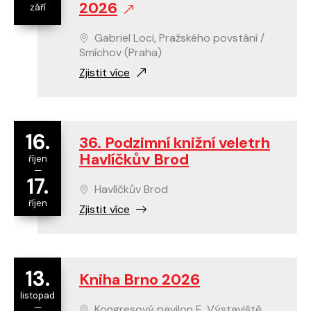
2026
září
Gabriel Loci, Pražského povstání /
Smíchov (Praha)
Zjistit více
16.
36. Podzimní knižní veletrh
Havlíčkův Brod
říjen
—
17.
Havlíčkův Brod
říjen
Zjistit více
13.
Kniha Brno 2026
listopad
—
Kongresový pavilon E, Výstaviště