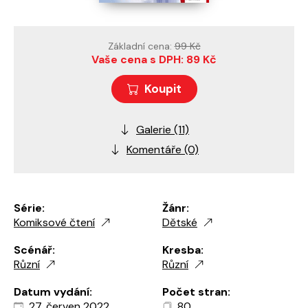
Základní cena:
99 Kč
Vaše cena s DPH: 89 Kč
Koupit
Galerie (11)
Komentáře (0)
Série:
Žánr:
Komiksové čtení
Dětské
Scénář:
Kresba:
Různí
Různí
Datum vydání:
Počet stran:
27. červen 2022
80