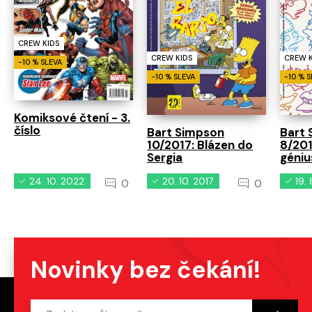
CREW KIDS
CREW KIDS
CREW K
-10 % SLEVA
-10 % SLEVA
-10 % 
Komiksové čtení - 3.
číslo
Bart Simpson
Bart
10/2017: Blázen do
8/201
Sergia
géniu
24. 10. 2022
20. 10. 2017
19.
0
0
Novinky bez čekání!