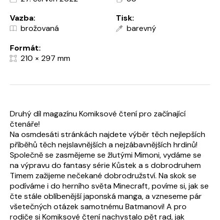
Vazba:
Tisk:
brožovaná
barevný
Formát:
210 × 297 mm
Druhý díl magazínu Komiksové čtení pro začínající
čtenáře!
Na osmdesáti stránkách najdete výběr těch nejlepších
příběhů těch nejslavnějších a nejzábavnějších hrdinů!
Společně se zasmějeme se žlutými Mimoni, vydáme se
na výpravu do fantasy série Kůstek a s dobrodruhem
Timem zažijeme nečekané dobrodružství. Na skok se
podíváme i do herního světa Minecraft, povíme si, jak se
čte stále oblíbenější japonská manga, a vzneseme pár
všetečných otázek samotnému Batmanovi! A pro
rodiče si Komiksové čtení nachystalo pět rad, jak