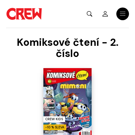
Přejít na hlavní obsah
Menu
Komiksové čtení - 2.
číslo
CREW KIDS
-10 % SLEVA