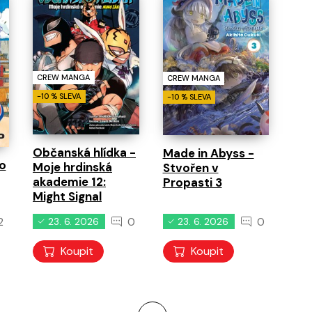
CREW MANGA
CREW MANGA
-10 % SLEVA
-10 % SLEVA
Občanská hlídka -
Made in Abyss -
o
Moje hrdinská
Stvořen v
akademie 12:
Propasti 3
Might Signal
2
0
0
23. 6. 2026
23. 6. 2026
Koupit
Koupit