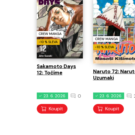
CREW MANGA
CREW MANGA
-10 % SLEVA
-10 % SLEVA
Sakamoto Days
Naruto 72: Narut
12: Točíme
Uzumaki
0
23. 6. 2026
23. 6. 2026
Koupit
Koupit