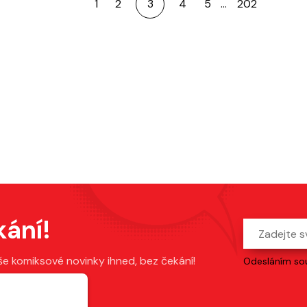
1
2
3
4
5
…
202
kání!
še komiksové novinky ihned, bez čekání!
Odesláním sou