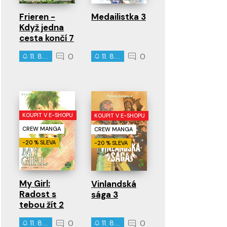
Frieren -
Medailistka 3
Když jedna
cesta končí 7
0
0
11. 8. 2026
11. 8. 2026
KOUPIT V E-SHOPU
KOUPIT V E-SHOPU
CREW MANGA
CREW MANGA
-20 % SLEVA
-20 % SLEVA
My Girl:
Vinlandská
Radost s
sága 3
tebou žít 2
0
0
11. 8. 2026
11. 8. 2026