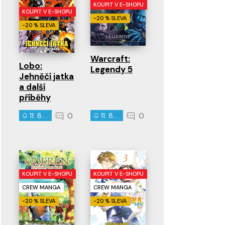
KOUPIT V E-SHOPU
KOUPIT V E-SHOPU
-20 % SLEVA
-20 % SLEVA
Warcraft:
Lobo:
Legendy 5
Jehněčí jatka
a další
příběhy
0
0
11. 8. 2026
11. 8. 2026
KOUPIT V E-SHOPU
KOUPIT V E-SHOPU
CREW MANGA
CREW MANGA
-20 % SLEVA
-20 % SLEVA