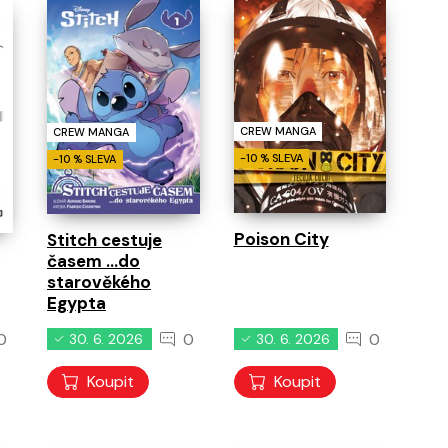
běhy
0
0
0
11. 8. 2026
11. 8. 2026
11. 8. 2026
CREW MANGA
CREW MANGA
-10 % SLEVA
-10 % SLEVA
Poison City
Stitch cestuje
časem ...do
starověkého
Egypta
0
0
0
30. 6. 2026
30. 6. 2026
Koupit
Koupit