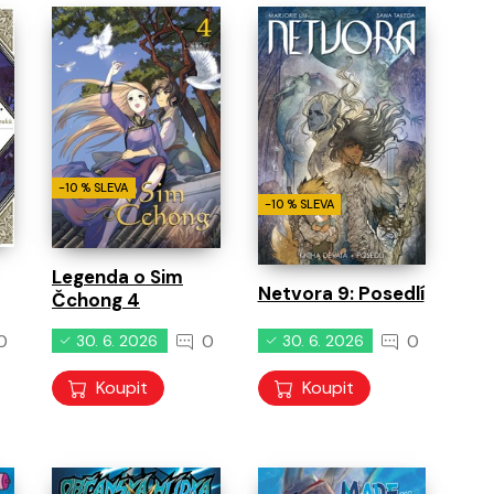
-10 % SLEVA
-10 % SLEVA
Legenda o Sim
Netvora 9: Posedlí
Čchong 4
0
0
0
30. 6. 2026
30. 6. 2026
Koupit
Koupit