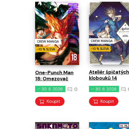
CREW MANGA
CREW MANGA
-10 % SLEVA
-10 % SLEVA
Ateliér špičatých
One-Punch Man
klobouků 14
18: Omezovač
0
30. 6. 2026
30. 6. 2026
Koupit
Koupit