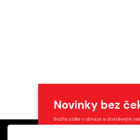
Novinky bez če
Buďte stále v obraze a dostávejte na
Stačí vyplnit váš e-mail.