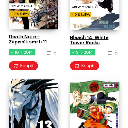
CREW MANGA
CREW MANGA
-10 % SLEVA
-10 % SLEVA
Death Note -
Bleach 14: White
Zápisník smrti 11
Tower Rocks
10. 1. 2014
9. 1. 2014
0
0
Koupit
Koupit