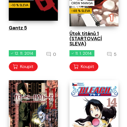
CREW MANGA
-10 % SLEVA
-48 % SLEVA
Gantz 5
Útok titánů 1
(STARTOVACÍ
SLEVA)
12. 11. 2014
11. 1. 2014
0
5
Koupit
Koupit