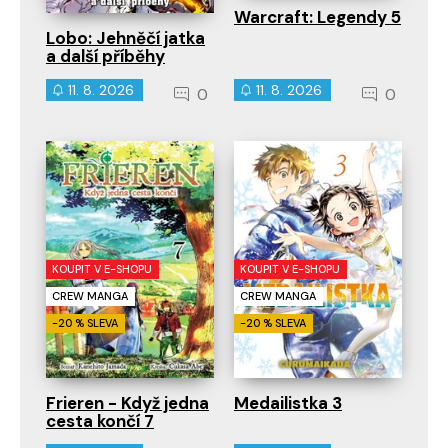
Warcraft: Legendy 5
Lobo: Jehněčí jatka
a další příběhy
11. 8. 2026
11. 8. 2026
0
0
KOUPIT V E-SHOPU
KOUPIT V E-SHOPU
CREW MANGA
CREW MANGA
-20 % SLEVA
-20 % SLEVA
Frieren - Když jedna
Medailistka 3
cesta končí 7