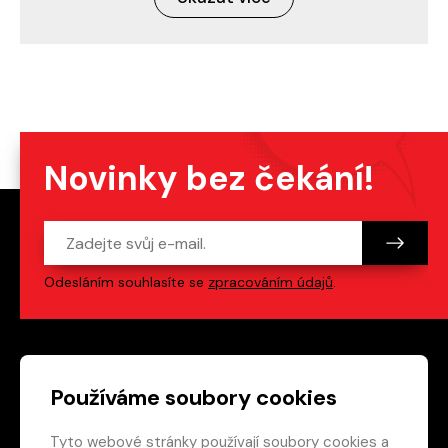
Novinky bez čekání!
Odesláním souhlasíte se
zpracováním údajů
.
Patička webu
Odkazy na sociální s
Používáme soubory cookies
Tyto webové stránky používají soubory cookies a