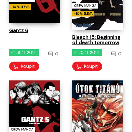
CREW MANGA
-10 % SLEVA
-10 % SLEVA
Gantz 6
Bleach 15: Beginning
of death tomorrow
28. 11. 2014
20. 11. 2014
0
0
Koupit
Koupit
CREW MANGA