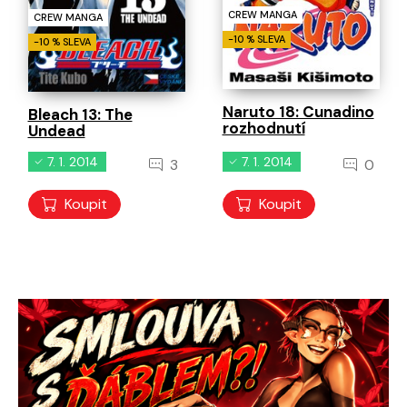
CREW MANGA
CREW MANGA
-10 % SLEVA
-10 % SLEVA
Naruto 18: Cunadino
Bleach 13: The
rozhodnutí
Undead
7. 1. 2014
7. 1. 2014
3
0
Koupit
Koupit