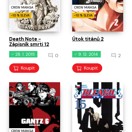
CREW MANGA
CREW MANGA
-10 % SLEVA
-10 % SLEVA
Death Note -
Útok titánů 2
Zápisník smrti 12
28. 1. 2015
9. 12. 2014
0
2
Koupit
Koupit
CREW MANGA