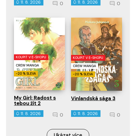
11. 8. 2026
11. 8. 2026
0
0
KOUPIT V E-SHOPU
KOUPIT V E-SHOPU
CREW MANGA
CREW MANGA
-20 % SLEVA
-20 % SLEVA
My Girl: Radost s
Vinlandská sága 3
tebou žít 2
11. 8. 2026
11. 8. 2026
0
0
Ukázat více