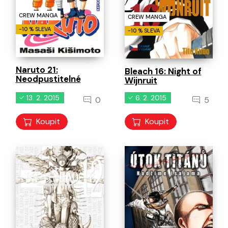
CREW MANGA
CREW MANGA
-10 % SLEVA
-10 % SLEVA
Naruto 21:
Bleach 16: Night of
Neodpustitelné
Wijnruit
13. 2. 2015
6. 2. 2015
0
5
Koupit
Koupit