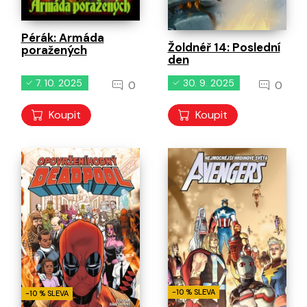
Pérák: Armáda
Žoldnéř 14: Poslední
poražených
den
7. 10. 2025
30. 9. 2025
0
0
Koupit
Koupit
-10 % SLEVA
-10 % SLEVA