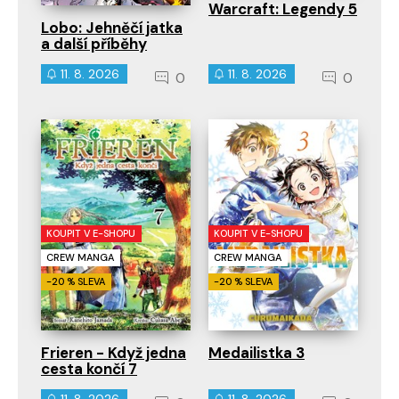
Warcraft: Legendy 5
Lobo: Jehněčí jatka
a další příběhy
11. 8. 2026
11. 8. 2026
0
0
KOUPIT V E-SHOPU
KOUPIT V E-SHOPU
CREW MANGA
CREW MANGA
-20 % SLEVA
-20 % SLEVA
Frieren - Když jedna
Medailistka 3
cesta končí 7