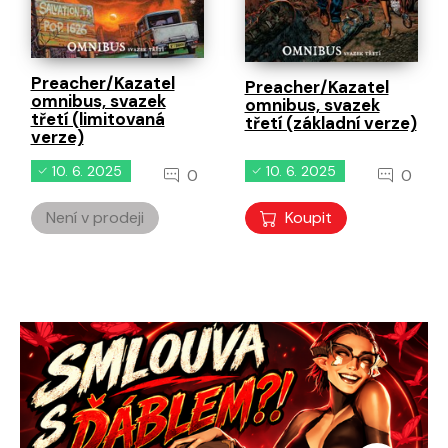
Preacher/Kazatel
Preacher/Kazatel
omnibus, svazek
omnibus, svazek
třetí (limitovaná
třetí (základní verze)
verze)
10. 6. 2025
10. 6. 2025
0
0
Není v prodeji
Koupit