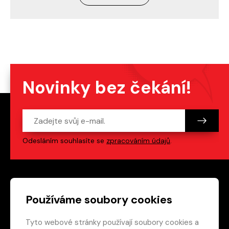
Novinky bez čekání!
Odesláním souhlasíte se
zpracováním údajů
.
Patička webu
Odkazy na sociální s
Používáme soubory cookies
Tyto webové stránky používají soubory cookies a