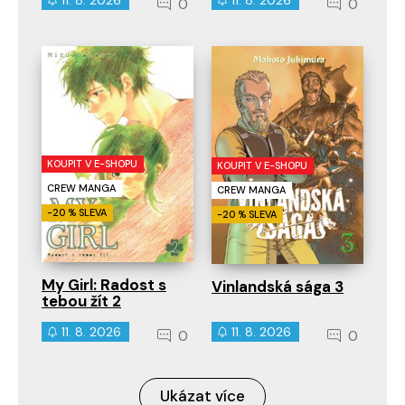
11. 8. 2026
11. 8. 2026
0
0
KOUPIT V E-SHOPU
KOUPIT V E-SHOPU
CREW MANGA
CREW MANGA
-20 % SLEVA
-20 % SLEVA
My Girl: Radost s
Vinlandská sága 3
tebou žít 2
11. 8. 2026
11. 8. 2026
0
0
Ukázat více