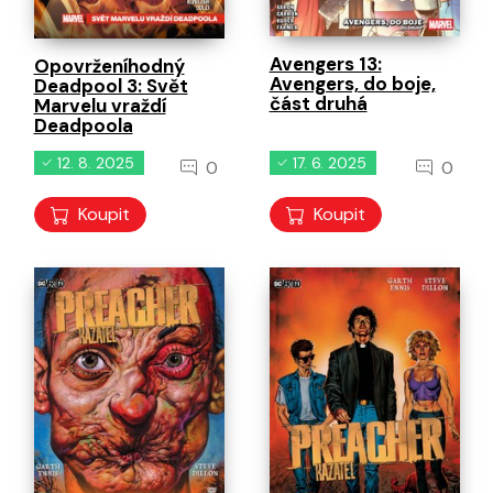
Avengers 13:
Opovrženíhodný
Avengers, do boje,
Deadpool 3: Svět
část druhá
Marvelu vraždí
Deadpoola
12. 8. 2025
17. 6. 2025
0
0
Koupit
Koupit