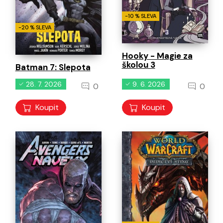
-10 % SLEVA
-20 % SLEVA
Hooky - Magie za
školou 3
Batman 7: Slepota
28. 7. 2026
9. 6. 2026
0
0
Koupit
Koupit