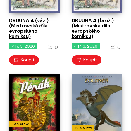
DRUUNA 4 (váz.)
DRUUNA 4 (brož.)
(Mistrovská díla
(Mistrovská díla
evropského
evropského
komiksu)
komiksu)
17. 3. 2026
17. 3. 2026
0
0
Koupit
Koupit
-10 % SLEVA
-10 % SLEVA