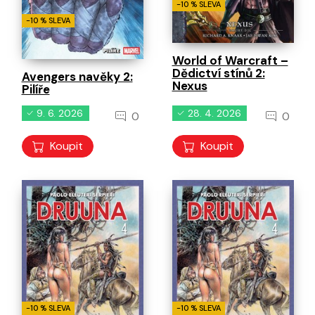
-10 % SLEVA
-10 % SLEVA
World of Warcraft –
Dědictví stínů 2:
Avengers navěky 2:
Nexus
Pilíře
9. 6. 2026
28. 4. 2026
0
0
Koupit
Koupit
-10 % SLEVA
-10 % SLEVA