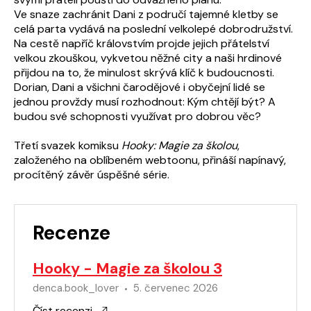
Ve snaze zachránit Dani z područí tajemné kletby se
celá parta vydává na poslední velkolepé dobrodružství.
Na cestě napříč královstvím projde jejich přátelství
velkou zkouškou, vykvetou něžné city a naši hrdinové
přijdou na to, že minulost skrývá klíč k budoucnosti.
Dorian, Dani a všichni čarodějové i obyčejní lidé se
jednou provždy musí rozhodnout: Kým chtějí být? A
budou své schopnosti využívat pro dobrou věc?
Třetí svazek komiksu
Hooky: Magie za školou
,
založeného na oblíbeném webtoonu, přináší napínavý,
procítěný závěr úspěšné série.
Recenze
Hooky - Magie za školou 3
denca.book_lover
5. červenec 2026
Číst recenzi