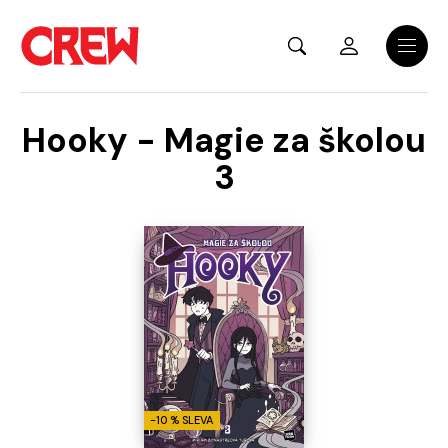
Přejít na hlavní obsah
Menu
Hooky - Magie za školou
3
-10 % SLEVA