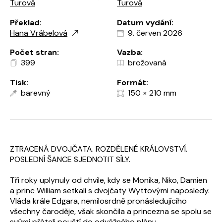
Turová
Turová
Překlad:
Datum vydání:
Hana Vrábelová
9. červen 2026
Počet stran:
Vazba:
399
brožovaná
Tisk:
Formát:
barevný
150 × 210 mm
ZTRACENÁ DVOJČATA. ROZDĚLENÉ KRÁLOVSTVÍ.
POSLEDNÍ ŠANCE SJEDNOTIT SÍLY.
Tři roky uplynuly od chvíle, kdy se Monika, Niko, Damien
a princ William setkali s dvojčaty Wyttovými naposledy.
Vláda krále Edgara, nemilosrdně pronásledujícího
všechny čaroděje, však skončila a princezna se spolu se
svými přáteli pouští do odvážného plánu.