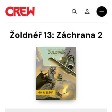
Přejít na hlavní obsah
Menu
Žoldnéř 13: Záchrana 2
-10 % SLEVA