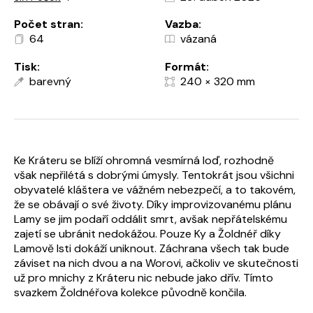
Počet stran:
Vazba:
64
vázaná
Tisk:
Formát:
barevný
240 × 320 mm
Ke Kráteru se blíží ohromná vesmírná loď, rozhodně
však nepřilétá s dobrými úmysly. Tentokrát jsou všichni
obyvatelé kláštera ve vážném nebezpečí, a to takovém,
že se obávají o své životy. Díky improvizovanému plánu
Lamy se jim podaří oddálit smrt, avšak nepřátelskému
zajetí se ubránit nedokážou. Pouze Ky a Žoldnéř díky
Lamově lsti dokáží uniknout. Záchrana všech tak bude
záviset na nich dvou a na Worovi, ačkoliv ve skutečnosti
už pro mnichy z Kráteru nic nebude jako dřív. Tímto
svazkem Žoldnéřova kolekce původně končila.