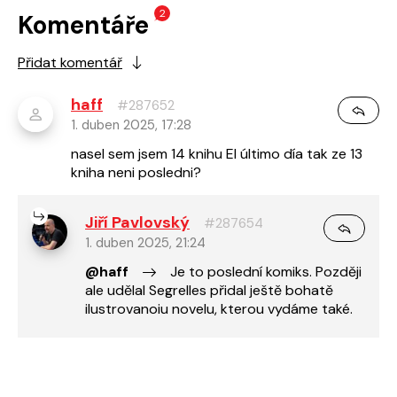
2
Komentáře
Přidat komentář
haff
#287652
1. duben 2025, 17:28
nasel sem jsem 14 knihu El último día tak ze 13
kniha neni posledni?
Jiří Pavlovský
#287654
1. duben 2025, 21:24
@haff
Je to poslední komiks. Později
ale udělal Segrelles přidal ještě bohatě
ilustrovanoiu novelu, kterou vydáme také.