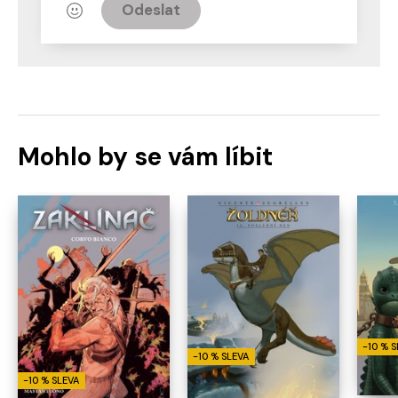
Odeslat
Mohlo by se vám líbit
-10 % 
-10 % SLEVA
-10 % SLEVA