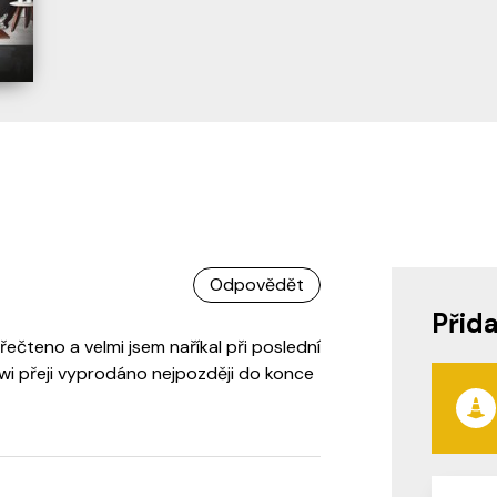
Odpovědět
Přid
ečteno a velmi jsem naříkal při poslední
wi přeji vyprodáno nejpozději do konce