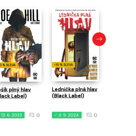
-10 % SLEVA
Bat-Man: P
rytíř (Blac
-10 % SLEVA
0 % SLEVA
Lednička plná hlav
šík plný hlav
(Black Label)
lack Label)
0
0
13. 6. 2023
3. 9. 2024
5. 8. 202