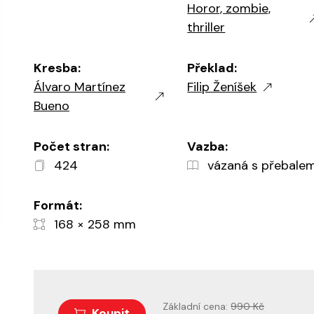
Horor, zombie,
thriller
Kresba:
Překlad:
Álvaro Martínez
Filip Ženíšek
Bueno
Počet stran:
Vazba:
424
vázaná s přebale
Formát:
168 × 258 mm
Základní cena:
990 Kč
Koupit