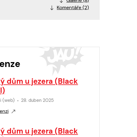
Galerie (8)
Komentáře (2)
enze
ý dům u jezera (Black
l)
i (web)
28. duben 2025
enzi
ý dům u jezera (Black