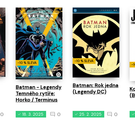
-10 % SLEVA
-10 % SLEVA
-1
Batman: Rok jedna
Batman - Legendy
Ko
(Legendy DC)
Temného rytíře:
(B
Horko / Terminus
0
0
0
18. 3. 2025
25. 2. 2025