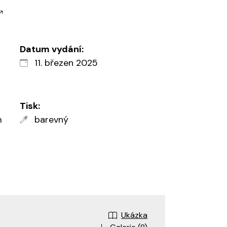
Datum vydání:
11. březen 2025
Tisk:
m
barevný
Ukázka