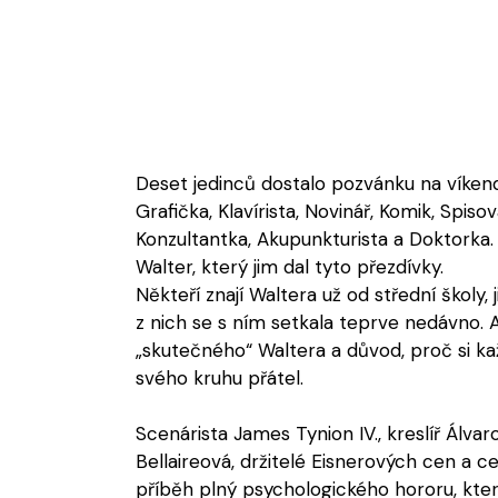
Deset jedinců dostalo pozvánku na víken
Grafička, Klavírista, Novinář, Komik, Spiso
Konzultantka, Akupunkturista a Doktorka. 
Walter, který jim dal tyto přezdívky.
Někteří znají Waltera už od střední školy, 
z nich se s ním setkala teprve nedávno. A
„skutečného“ Waltera a důvod, proč si ka
svého kruhu přátel.
Scenárista James Tynion IV., kreslíř Álvar
Bellaireová, držitelé Eisnerových cen a 
příběh plný psychologického hororu, kter