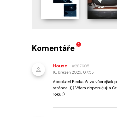
2
Komentáře
House
#287605
16. březen 2025, 07:53
Absolutní Pecka 💪 za včerejšek př
stránce :))) Všem doporučuji a Cr
roku :)