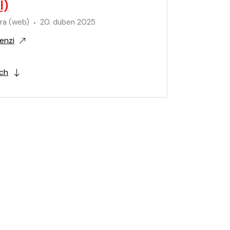
l)
ura (web)
20. duben 2025
enzi
ích