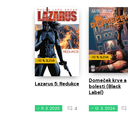
-10 % SLEVA
-10 % SLEVA
Domeček krve a
Lazarus 5: Redukce
bolesti (Black
Label)
4
11. 3. 2025
12. 3. 2024