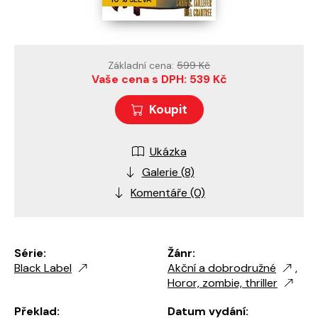
Základní cena:
599 Kč
Vaše cena s DPH: 539 Kč
Koupit
Ukázka
Galerie (8)
Komentáře (0)
Série:
Žánr:
Black Label
Akční a dobrodružné
,
Horor, zombie, thriller
Překlad:
Datum vydání: