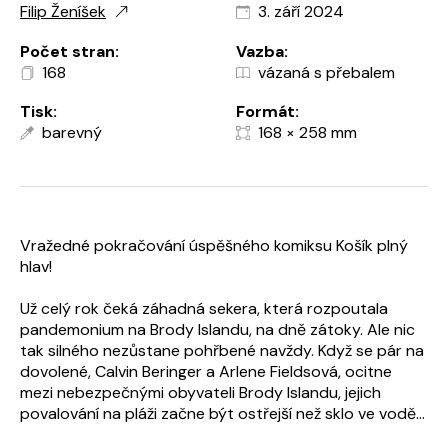
Filip Ženíšek
3. září 2024
Počet stran:
Vazba:
168
vázaná s přebalem
Tisk:
Formát:
barevný
168 × 258 mm
Vražedné pokračování úspěšného komiksu Košík plný
hlav!
Už celý rok čeká záhadná sekera, která rozpoutala
pandemonium na Brody Islandu, na dně zátoky. Ale nic
tak silného nezůstane pohřbené navždy. Když se pár na
dovolené, Calvin Beringer a Arlene Fieldsová, ocitne
mezi nebezpečnými obyvateli Brody Islandu, jejich
povalování na pláži začne být ostřejší než sklo ve vodě…