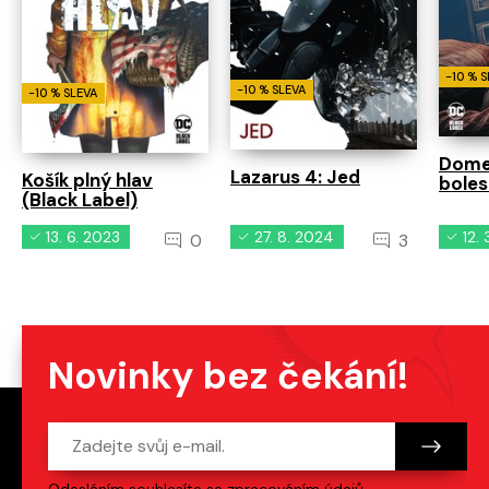
-10 % 
-10 % SLEVA
-10 % SLEVA
Dome
Lazarus 4: Jed
Košík plný hlav
boles
(Black Label)
13. 6. 2023
27. 8. 2024
12.
0
3
Novinky bez čekání!
Odesláním souhlasíte se
zpracováním údajů
.