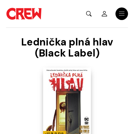
Přejít na hlavní obsah
Menu
Lednička plná hlav
(Black Label)
-10 % SLEVA