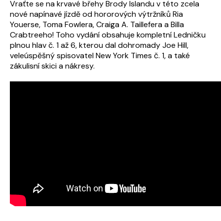
Vraťte se na krvavé břehy Brody Islandu v této zcela
nové napínavé jízdě od hororových výtržníků Ria
Youerse, Toma Fowlera, Craiga A. Taillefera a Billa
Crabtreeho! Toho vydání obsahuje kompletní Ledničku
plnou hlav č. 1 až 6, kterou dal dohromady Joe Hill,
veleúspěšný spisovatel New York Times č. 1, a také
zákulisní skici a nákresy.