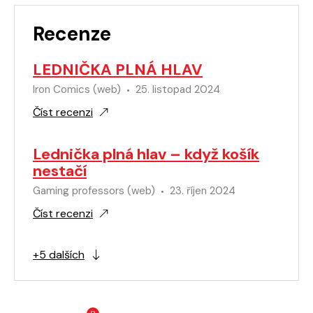
Recenze
LEDNIČKA PLNÁ HLAV
Iron Comics (web)
25. listopad 2024
Číst recenzi
Lednička plná hlav – když košík
nestačí
Gaming professors (web)
23. říjen 2024
Číst recenzi
+5 dalších