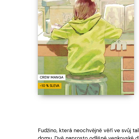
Není komiks
Není komiks
Všechny novinky
Ukázat více
CREW MANGA
-10 % SLEVA
Fudžino, která neochvějně věří ve svůj tale
domu. Dvě naprosto odlišné venkovské 