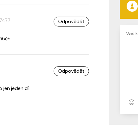
7477
Odpovědět
říběh.
Odpovědět
o jen jeden díl