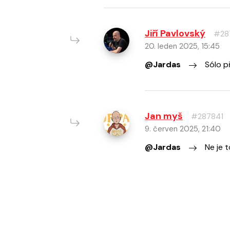
Jiří Pavlovský
#28
20. leden 2025, 15:45
@Jardas
Sólo p
Jan myš
#287841
9. červen 2025, 21:40
@Jardas
Ne je t