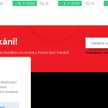
0
0
0
18. 3. 2025
4. 3. 2025
kání!
še komiksové novinky ihned, bez čekání!
Odesláním sou
 sledovací
zení
ch stránek
ení