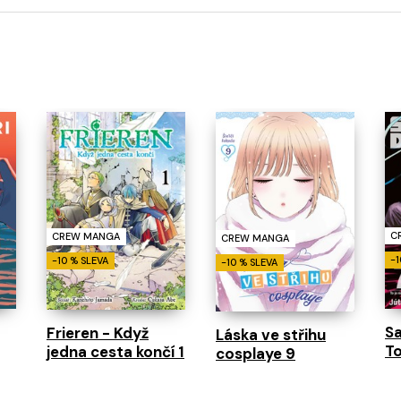
C
CREW MANGA
CREW MANGA
-1
-10 % SLEVA
-10 % SLEVA
S
Frieren - Když
Láska ve střihu
To
jedna cesta končí 1
cosplaye 9