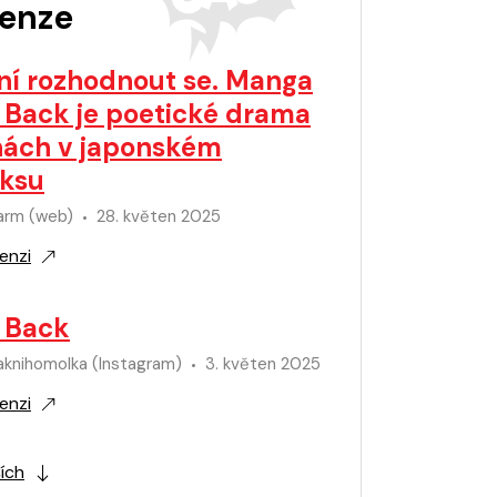
enze
í rozhodnout se. Manga
 Back je poetické drama
nách v japonském
ksu
larm (web)
28. květen 2025
enzi
 Back
aknihomolka (Instagram)
3. květen 2025
enzi
ších