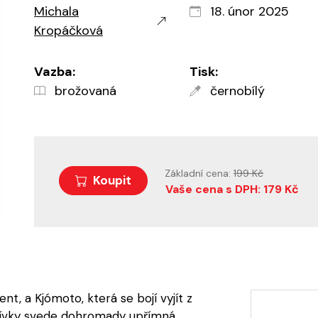
Michala
18. únor 2025
Kropáčková
Vazba:
Tisk:
brožovaná
černobílý
Základní cena:
199 Kč
Koupit
Vaše cena s DPH: 179 Kč
nt, a Kjómoto, která se bojí vyjít z
dívky svede dohromady upřímná