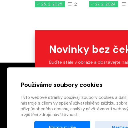
2
25. 2. 2025
27. 2. 2024
Novinky bez če
Buďte stále v obraze a dostávejte na
Stačí vyplnit váš e-mail.
Používáme soubory cookies
Tyto webové stránky používají soubory cookies a další
nástroje s cílem vylepšení uživatelského zážitku, zobra
Patička webu
přizpůsobeného obsahu, analýzy návštěvnosti webový
a zjištění zdroje návštěvnosti.
Přijmout vše
Nastav