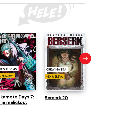
CREW MANGA
-10 % SLEVA
Jednou roz
já 8
REW MANGA
CREW MANGA
0 % SLEVA
-10 % SLEVA
akamoto Days 7:
Berserk 20
 je maličkost