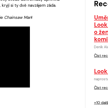
Rec
 kryjí si ty dvě navzájem záda.
Uměn
rie
Chainsaw Man
!
Look
o že
komi
Deník A
Číst rec
Look
naprost
Číst rec
+10 dal