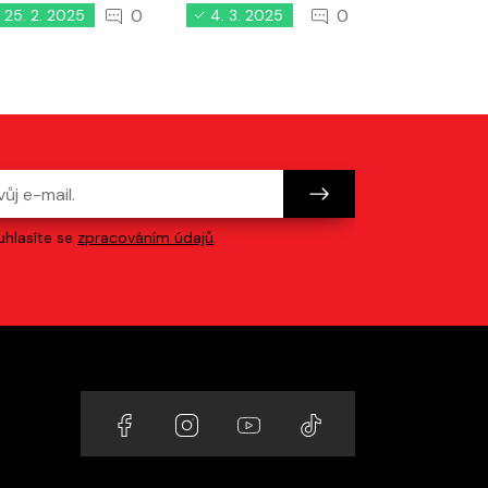
0
0
25. 2. 2025
4. 3. 2025
4. 2. 202
hlasíte se
zpracováním údajů
.
Odkazy na sociální sítě