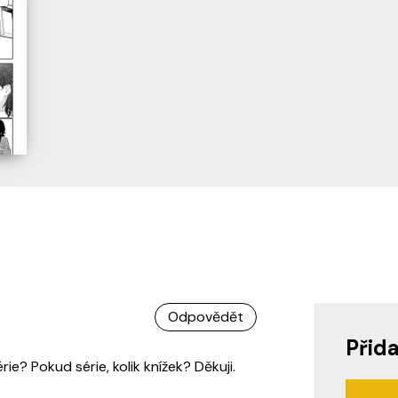
Odpovědět
Přid
ie? Pokud série, kolik knížek? Děkuji.