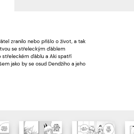
l zranilo nebo přišlo o život, a tak
 bitvou se střeleckým ďáblem
o střeleckém ďáblu a Aki spatří
šem jako by se osud Dendžiho a jeho