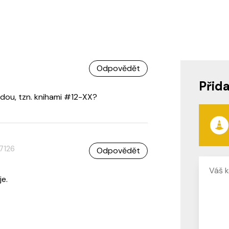
Odpovědět
Přid
adou, tzn. knihami #12-XX?
7126
Odpovědět
je.