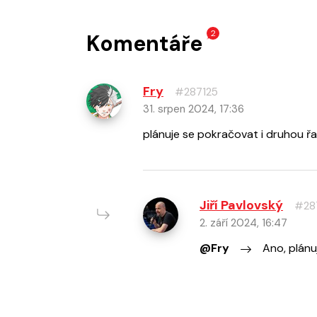
2
Komentáře
Fry
#287125
31. srpen 2024, 17:36
plánuje se pokračovat i druhou ř
Jiří Pavlovský
#28
2. září 2024, 16:47
@Fry
Ano, plánu