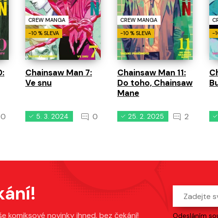
CREW MANGA
CREW MANGA
C
-10 % SLEVA
-10 % SLEVA
-1
:
Chainsaw Man 7:
Chainsaw Man 11:
C
Ve snu
Do toho, Chainsaw
B
Mane
0
0
2
5. 3. 2024
25. 2. 2025
kání!
še komiksové novinky ihned, bez čekání!
Odesláním sou