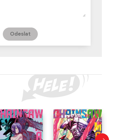
Odeslat
CREW MANGA
-10 % SLEVA