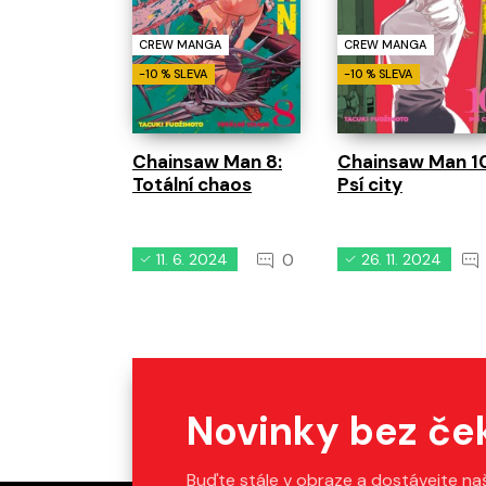
CREW MANGA
CREW MANGA
-10 % SLEVA
-10 % SLEVA
Chainsaw Man 8:
Chainsaw Man 10
Totální chaos
Psí city
0
11. 6. 2024
26. 11. 2024
Novinky bez če
Buďte stále v obraze a dostávejte na