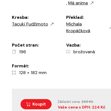
,
Má anime
Kresba:
Překlad:
Tacuki Fudžimoto
Michala
Kropáčková
Počet stran:
Vazba:
196
brožovaná
Formát:
128 × 182 mm
Základní cena:
249 Kč
Koupit
Vaše cena s DPH: 224 Kč