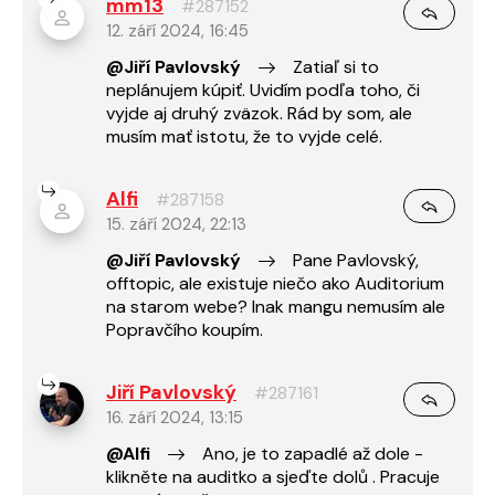
mm13
#287152
12. září 2024, 16:45
@Jiří Pavlovský
Zatiaľ si to
neplánujem kúpiť. Uvidím podľa toho, či
vyjde aj druhý zväzok. Rád by som, ale
musím mať istotu, že to vyjde celé.
Alfi
#287158
15. září 2024, 22:13
@Jiří Pavlovský
Pane Pavlovský,
offtopic, ale existuje niečo ako Auditorium
na starom webe? Inak mangu nemusím ale
Popravčího koupím.
Jiří Pavlovský
#287161
16. září 2024, 13:15
@Alfi
Ano, je to zapadlé až dole -
klikněte na auditko a sjeďte dolů . Pracuje