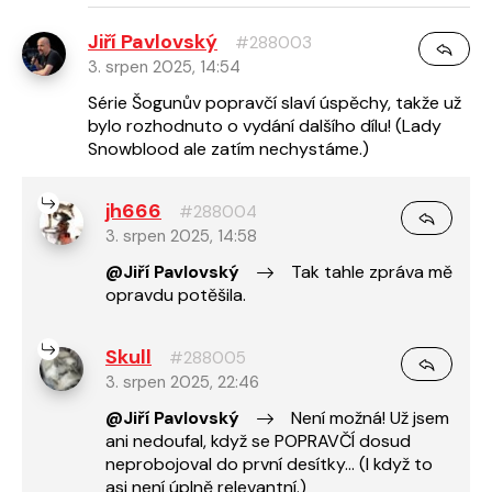
Jiří Pavlovský
#288003
3. srpen 2025, 14:54
Série Šogunův popravčí slaví úspěchy, takže už
bylo rozhodnuto o vydání dalšího dílu! (Lady
Snowblood ale zatím nechystáme.)
jh666
#288004
3. srpen 2025, 14:58
@Jiří Pavlovský
Tak tahle zpráva mě
opravdu potěšila.
Skull
#288005
3. srpen 2025, 22:46
@Jiří Pavlovský
Není možná! Už jsem
ani nedoufal, když se POPRAVČÍ dosud
neprobojoval do první desítky... (I když to
asi není úplně relevantní.)