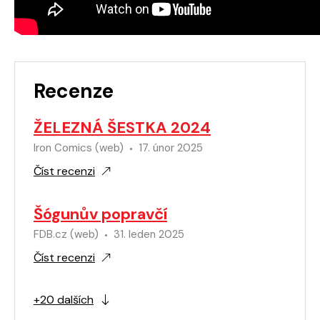
Recenze
ŽELEZNÁ ŠESTKA 2024
Iron Comics (web)
17. únor 2025
Číst recenzi
Šógunův popravčí
FDB.cz (web)
31. leden 2025
Číst recenzi
+20 dalších