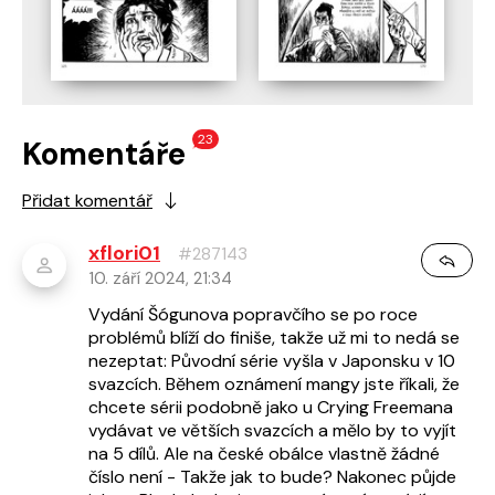
23
Komentáře
Přidat komentář
xflori01
#287143
10. září 2024, 21:34
Vydání Šógunova popravčího se po roce
problémů blíží do finiše, takže už mi to nedá se
nezeptat: Původní série vyšla v Japonsku v 10
svazcích. Během oznámení mangy jste říkali, že
chcete sérii podobně jako u Crying Freemana
vydávat ve větších svazcích a mělo by to vyjít
na 5 dílů. Ale na české obálce vlastně žádné
číslo není - Takže jak to bude? Nakonec půjde