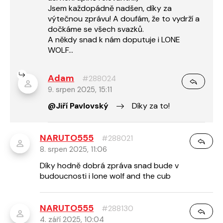
Jsem každopádně nadšen, díky za
výtečnou zprávu! A doufám, že to vydrží a
dočkáme se všech svazků.
A někdy snad k nám doputuje i LONE
WOLF...
Adam
#288024
9. srpen 2025, 15:11
@Jiří Pavlovský
Díky za to!
NARUTO555
#288021
8. srpen 2025, 11:06
Díky hodně dobrá zpráva snad bude v
budoucnosti i lone wolf and the cub
NARUTO555
#288130
4. září 2025, 10:04