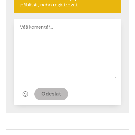
přihlásit
, nebo
registrovat
.
Odeslat