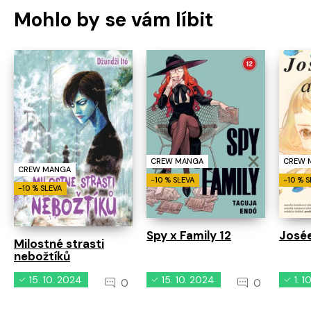
Mohlo by se vám líbit
CREW MANGA
CREW 
CREW MANGA
-10 % SLEVA
-10 % 
-10 % SLEVA
Spy x Family 12
Josée
Milostné strasti
nebožtíků
15. 10. 2024
15. 10. 2024
1. 
0
0