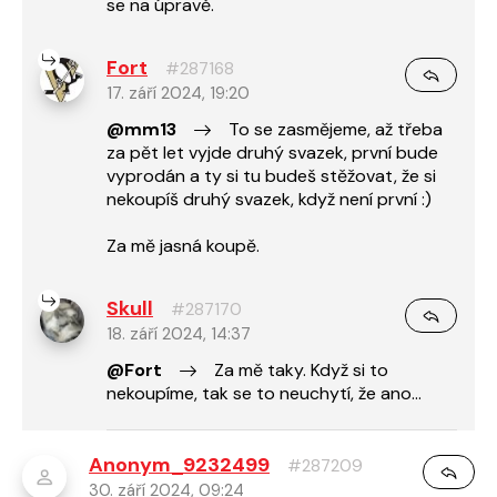
se na úpravě.
Fort
#287168
17. září 2024, 19:20
@mm13
To se zasmějeme, až třeba
za pět let vyjde druhý svazek, první bude
vyprodán a ty si tu budeš stěžovat, že si
nekoupíš druhý svazek, když není první :)
Za mě jasná koupě.
Skull
#287170
18. září 2024, 14:37
@Fort
Za mě taky. Když si to
nekoupíme, tak se to neuchytí, že ano...
Anonym_9232499
#287209
30. září 2024, 09:24