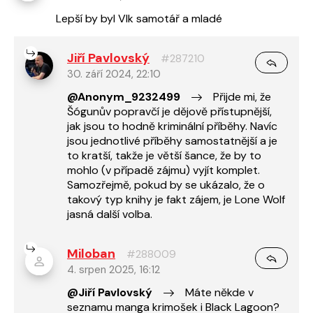
Lepší by byl Vlk samotář a mladé
Jiří Pavlovský
#287210
30. září 2024, 22:10
@Anonym_9232499
Přijde mi, že
Šógunův popravčí je dějově přístupnější,
jak jsou to hodně kriminální příběhy. Navíc
jsou jednotlivé příběhy samostatnější a je
to kratší, takže je větší šance, že by to
mohlo (v případě zájmu) vyjít komplet.
Samozřejmě, pokud by se ukázalo, že o
takový typ knihy je fakt zájem, je Lone Wolf
jasná další volba.
Miloban
#288009
4. srpen 2025, 16:12
@Jiří Pavlovský
Máte někde v
seznamu manga krimošek i Black Lagoon?