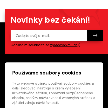
Novinky bez čekání!
Odesláním souhlasíte se
zpracováním údajů
.
Patička webu
Odkazy na sociální s
Používáme soubory cookies
Tyto webové stránky používají soubory cookies a
Vedlejší navigace
redakce@crew.cz
další sledovací nástroje s cílem vylepšení
uživatelského zážitku, zobrazení přizpůsobeného
Ochrana soukromí
obsahu, analýzy návštěvnosti webových stránek a
Nastavení cookies
zjištění zdroje návštěvnosti.
RSS