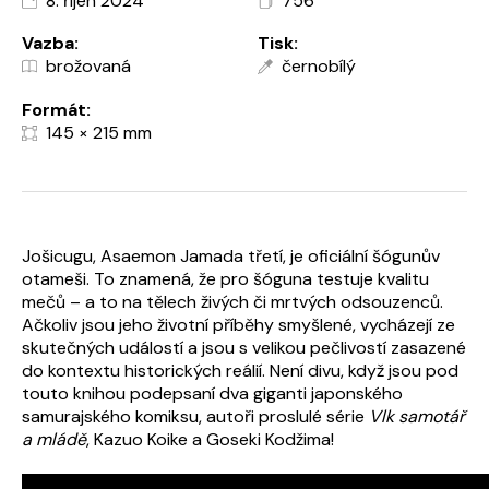
8. říjen 2024
756
Vazba:
Tisk:
brožovaná
černobílý
Formát:
145 × 215 mm
Jošicugu, Asaemon Jamada třetí, je oficiální šógunův
otameši. To znamená, že pro šóguna testuje kvalitu
mečů – a to na tělech živých či mrtvých odsouzenců.
Ačkoliv jsou jeho životní příběhy smyšlené, vycházejí ze
skutečných událostí a jsou s velikou pečlivostí zasazené
do kontextu historických reálií. Není divu, když jsou pod
touto knihou podepsaní dva giganti japonského
samurajského komiksu, autoři proslulé série
Vlk samotář
a mládě
, Kazuo Koike a Goseki Kodžima!