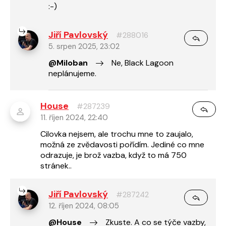
:-)
Jiří Pavlovský
#288016
5. srpen 2025, 23:02
@Miloban
Ne, Black Lagoon
neplánujeme.
House
#287239
11. říjen 2024, 22:40
Cilovka nejsem, ale trochu mne to zaujalo,
možná ze zvědavosti pořídím. Jediné co mne
odrazuje, je brož vazba, když to má 750
stránek..
Jiří Pavlovský
#287242
12. říjen 2024, 08:05
@House
Zkuste. A co se týče vazby,