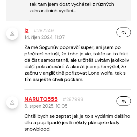
tak tam jsem dost vycházeli z různých
zahraničních vydání...
jz
#287249
14. říjen 2024, 11:07
Za mě Šogunův popravčí super, ani jsem po
přečtení netušil, že toho je víc, takže se to fakt
dá číst samostatně, ale určitěš uvítám jakékoliv
další pokračování. A akorát jsem přemýšlel, že
začnu v angličtině pořizovat Lone wolfa, tak s
tím asi ještě chvíli počkám.
NARUTO555
#287998
3. srpen 2025, 10:05
Chtěl bych se zeptat jak je to s vydáním dalšího
dílu a popřípadě jestli někdy plánujete lady
snowblood.