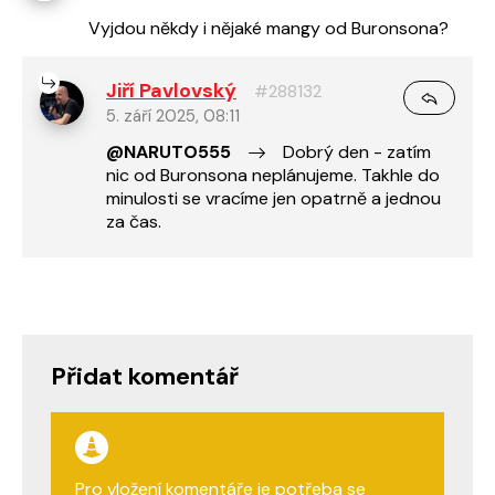
Vyjdou někdy i nějaké mangy od Buronsona?
Jiří Pavlovský
#288132
5. září 2025, 08:11
@NARUTO555
Dobrý den - zatím
nic od Buronsona neplánujeme. Takhle do
minulosti se vracíme jen opatrně a jednou
za čas.
Přidat komentář
Pro vložení komentáře je potřeba se