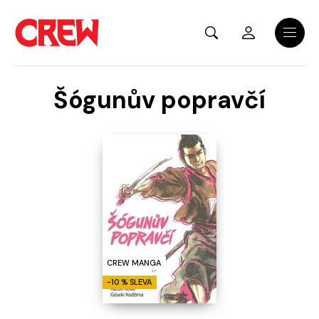
Přejít na hlavní obsah
Menu
Šógunův popravčí
CREW MANGA
-10 % SLEVA