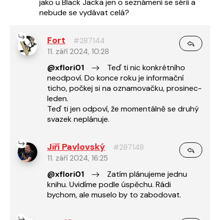
jako u Black Jacka jen o seznámení se sérií a
nebude se vydávat celá?
Fort
#287144
11. září 2024, 10:28
@xflori01
Teď ti nic konkrétního
neodpoví. Do konce roku je informační
ticho, počkej si na oznamovačku, prosinec-
leden.
Teď ti jen odpoví, že momentálně se druhý
svazek neplánuje.
Jiří Pavlovský
#287148
11. září 2024, 16:25
@xflori01
Zatím plánujeme jednu
knihu. Uvidíme podle úspěchu. Rádi
bychom, ale muselo by to zabodovat.