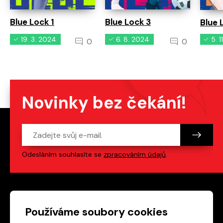
Blue Lock 1
Blue Lock 3
Blue 
19. 3. 2024
6. 8. 2024
5. 
0
0
Novinky bez čekání!
Odesláním souhlasíte se
zpracováním údajů
.
Patička webu
Odkazy na sociální s
Používáme soubory cookies