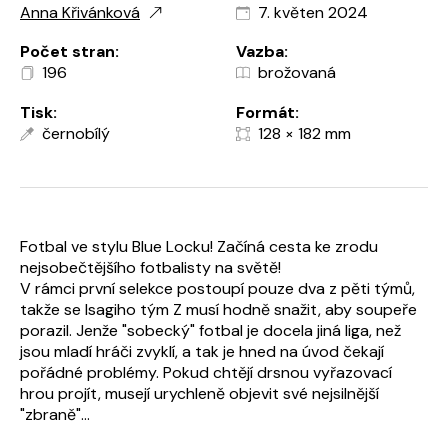
Anna Křivánková
7. květen 2024
Počet stran:
Vazba:
196
brožovaná
Tisk:
Formát:
černobílý
128 × 182 mm
Fotbal ve stylu Blue Locku! Začíná cesta ke zrodu
nejsobečtějšího fotbalisty na světě!
V rámci první selekce postoupí pouze dva z pěti týmů,
takže se Isagiho tým Z musí hodně snažit, aby soupeře
porazil. Jenže "sobecký" fotbal je docela jiná liga, než
jsou mladí hráči zvyklí, a tak je hned na úvod čekají
pořádné problémy. Pokud chtějí drsnou vyřazovací
hrou projít, musejí urychleně objevit své nejsilnější
"zbraně"...