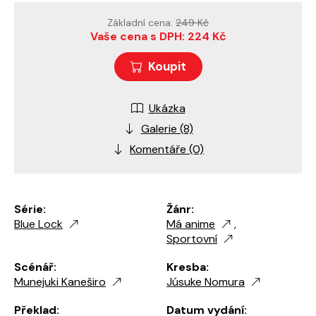
Základní cena:
249 Kč
Vaše cena s DPH: 224 Kč
Koupit
Ukázka
Galerie (8)
Komentáře (0)
Série:
Žánr:
Blue Lock
Má anime
,
Sportovní
Scénář:
Kresba:
Munejuki Kaneširo
Júsuke Nomura
Překlad:
Datum vydání: