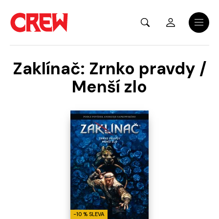
Přejít na hlavní obsah
Menu
Zaklínač: Zrnko pravdy /
Menší zlo
-10 % SLEVA