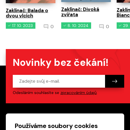
Zaklínač: Divoká
Zaklí
Zaklínač: Balada o
zvířata
Bian
dvou vlcích
17. 10. 2023
8. 10. 2024
29.
0
0
Novinky bez čekání!
Odesláním souhlasíte se
zpracováním údajů
.
Patička webu
Odkazy na sociální s
Používáme soubory cookies