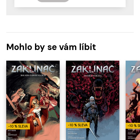
Mohlo by se vám líbit
-10 % SLEVA
-10 % 
-10 % SLEVA