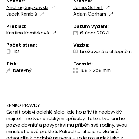
Scénář:
Kresba:
Andrzej Sapkowski
Jonas Scharf
Jacek Rembiś
Adam Gorham
Překlad:
Datum vydání:
Kristina Komárková
6. únor 2024
Počet stran:
Vazba:
112
brožovaná s chlopněmi
Tisk:
Formát:
barevný
168 × 258 mm
ZRNKO PRAVDY
Geralt objeví odlehlé sídlo, kde ho přivítá neobvyklý
majitel – netvor s lidskými způsoby. Toto stvoření ho
pozve dovnitř a povypráví mu příběh své rodiny, svou
minulost a své prokletí. Pokud ho tíha jeho zločinů
odsoudila k podobě netvora – to je rozsudek jako z