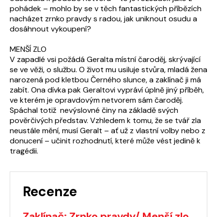
pohádek – mohlo by se v těch fantastických příbězích
nacházet zrnko pravdy s radou, jak uniknout osudu a
dosáhnout vykoupení?
MENŠÍ ZLO
V zapadlé vsi požádá Geralta místní čaroděj, skrývající
se ve věži, o službu. O život mu usiluje stvůra, mladá žena
narozená pod kletbou Černého slunce, a zaklínač ji má
zabít. Ona dívka pak Geraltovi vypráví úplně jiný příběh,
ve kterém je opravdovým netvorem sám čaroděj.
Spáchal totiž nevýslovné činy na základě svých
pověrčivých představ. Vzhledem k tomu, že se tvář zla
neustále mění, musí Geralt – ať už z vlastní volby nebo z
donucení – učinit rozhodnutí, které může vést jedině k
tragédii.
Recenze
Zaklínač: Zrnko pravdy/ Menší zlo