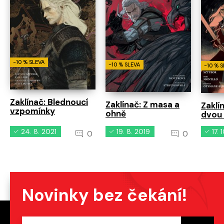
-10 % SLEVA
-10 % SLEVA
-10 % 
Zaklínač: Blednoucí
Zaklínač: Z masa a
Zaklí
vzpomínky
ohně
dvou 
24. 8. 2021
19. 8. 2019
17. 
0
0
Novinky bez čekání!