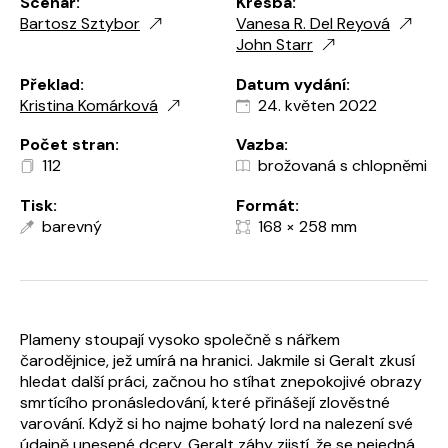
Scénář:
Kresba:
Bartosz Sztybor
Vanesa R. Del Reyová
John Starr
Překlad:
Datum vydání:
Kristina Komárková
24. květen 2022
Počet stran:
Vazba:
112
brožovaná s chlopněmi
Tisk:
Formát:
barevný
168 × 258 mm
Plameny stoupají vysoko společně s nářkem
čarodějnice, jež umírá na hranici. Jakmile si Geralt zkusí
hledat další práci, začnou ho stíhat znepokojivé obrazy
smrtícího pronásledování, které přinášejí zlověstné
varování. Když si ho najme bohatý lord na nalezení své
údajně unesené dcery, Geralt záhy zjistí, že se nejedná