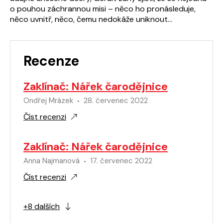
o pouhou záchrannou misi – něco ho pronásleduje,
něco uvnitř, něco, čemu nedokáže uniknout…
Recenze
Zaklínač: Nářek čarodějnice
Ondřej Mrázek
28. červenec 2022
Číst recenzi
Zaklínač: Nářek čarodějnice
Anna Najmanová
17. červenec 2022
Číst recenzi
+8 dalších