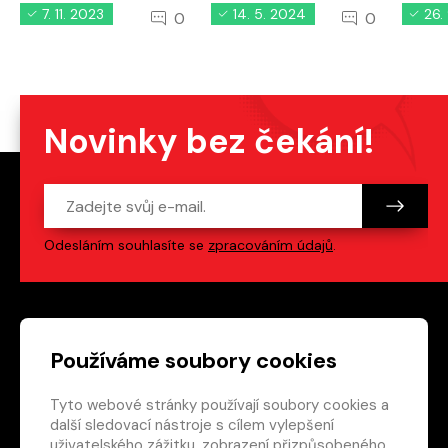
7. 11. 2023
14. 5. 2024
26.
0
0
Novinky bez čekání!
Odesláním souhlasíte se
zpracováním údajů
.
Patička webu
Odkazy na sociální s
Používáme soubory cookies
Tyto webové stránky používají soubory cookies a
Vedlejší navigace
redakce@crew.cz
další sledovací nástroje s cílem vylepšení
uživatelského zážitku, zobrazení přizpůsobeného
Ochrana soukromí