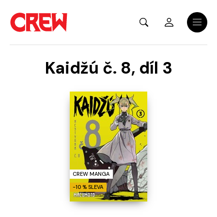
Přejít na hlavní obsah
Menu
Kaidžú č. 8, díl 3
CREW MANGA
-10 % SLEVA