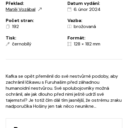
Překlad:
Datum vydání:
Matěj Vozábal
6. únor 2024
Počet stran:
Vazba:
192
brožovaná
Tisk:
Formát:
černobílý
128 × 182 mm
Kafka se opět přeměnil do své nestvůrné podoby, aby
zachránil Ičikawu s Furuhašim před záhadnou
humanoidní nestvůrou. Své spolubojovníky možná
ochránil, ale jak dlouho před nimi ještě udrží své
tajemství? Je totiž čím dál tím jasnější, že ostrému zraku
nadporučíka Hošiny jen tak něco neunikne...