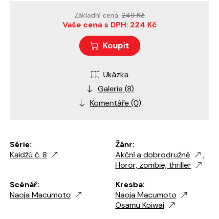
Základní cena:
249 Kč
Vaše cena s DPH: 224 Kč
Koupit
Ukázka
Galerie (8)
Komentáře (0)
Série:
Žánr:
Kaidžú č. 8
Akční a dobrodružné
,
Horor, zombie, thriller
Scénář:
Kresba:
Naoja Macumoto
Naoja Macumoto
Osamu Koiwai