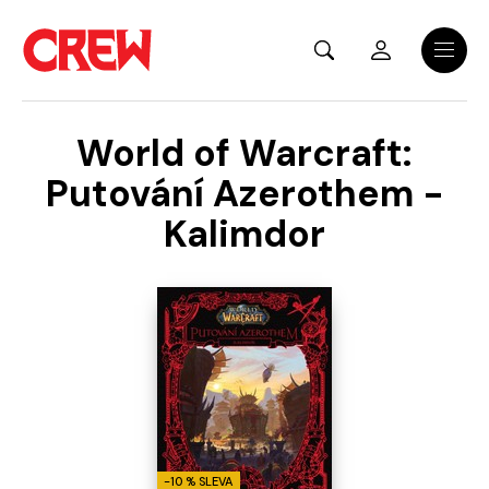
Přejít na hlavní obsah
Menu
World of Warcraft:
Putování Azerothem -
Kalimdor
-10 % SLEVA