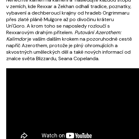
v zemích, kde Rexxar a Zekhan odhalí tradice, poznatky,
vybavení a dechberoucí krajiny od hradeb Orgrimmaru
přes zlaté pláně Mulgore až po divočinu kráteru
Un'Goro. A krom toho se naposledy rozloučí s
Rexxarovým drahým přítelem.
Putování Azerothem:
Kalimdor
je vaším dalším krokem na pozoruhodné cestě
napříč Azerothem, protože je plný ohromujících a
skvostných uměleckých děl a také nových informací od
znalce světa Blizzardu, Seana Copelanda.