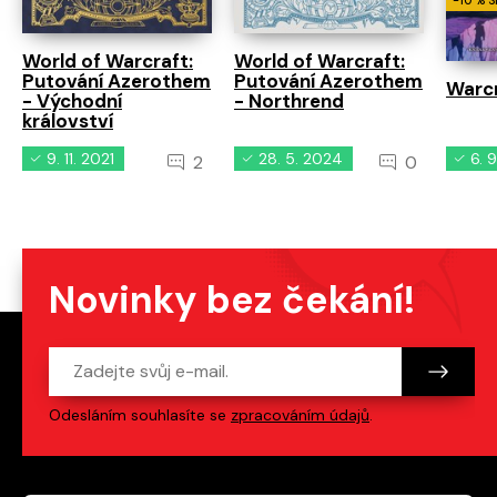
-10 % 
World of Warcraft:
World of Warcraft:
Putování Azerothem
Putování Azerothem
Warcr
- Východní
- Northrend
království
9. 11. 2021
28. 5. 2024
6. 
2
0
Novinky bez čekání!
Odesláním souhlasíte se
zpracováním údajů
.