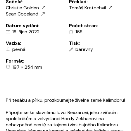
Scénář:
Překlad:
Christie Golden
Tomáš Kratochvíl
Sean Copeland
Datum vydání:
Počet stran:
18. říjen 2022
168
Vazba:
Tisk:
pevná
barevný
Formát:
197 × 254 mm
Při tesáku a pírku, prozkoumejte živelné země Kalimdoru!
Připojte se ke slavnému lovci Rexxarovi, jeho zvířecím
společníkům a velvyslanci Hordy Zekhanovi na
nebezpečné cestě za tajemstvími bujného Kalimdoru.
Nenechte kámen na kameni a následujte každou stopu