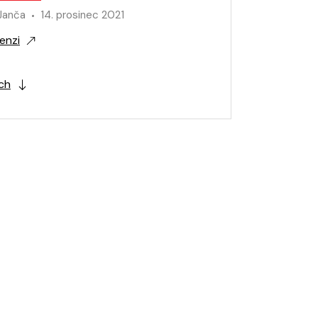
Janča
14. prosinec 2021
enzi
ích