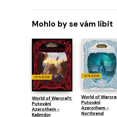
Mohlo by se vám líbit
-10 % SLEVA
-10 % SLEVA
World of Warcraf
World of Warcraft:
Putování
Putování
Azerothem -
Azerothem -
Northrend
Kalimdor