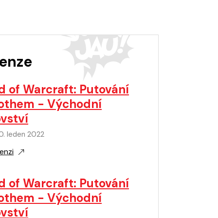
enze
d of Warcraft: Putování
othem - Východní
vství
0. leden 2022
enzi
d of Warcraft: Putování
othem - Východní
vství