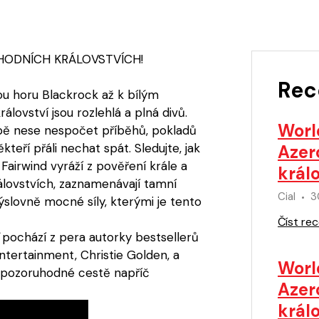
HODNÍCH KRÁLOVSTVÍCH!
Rec
ou horu Blackrock až k bílým
ovství jsou rozlehlá a plná divů.
Worl
obě nese nespočet příběhů, pokladů
kteří přáli nechat spát. Sledujte, jak
Azer
Fairwind vyráží z pověření krále a
králo
lovstvích, zaznamenávají tamní
Cial
3
evýslovně mocné síly, kterými je tento
Číst rec
pochází z pera autorky bestsellerů
ntertainment, Christie Golden, a
Worl
pozoruhodné cestě napříč
Azer
králo