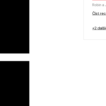
Robin a 
Číst rec
+2 dalš