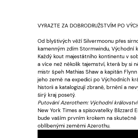
VYRAZTE ZA DOBRODRUŽSTVÍM PO VÝC
Od blyštivých věží Silvermoonu přes sirn
kamenným zdím Stormwindu, Východní král
Každý kout majestátního kontinentu v s
a více než několik tajemství, která by si ně
mistr špeh Mathias Shaw a kapitán Flynn 
jeho země na expedici po Východních krá
historii a katalogizují zbraně, brnění a n
širý kraj posetý.
Putování Azerothem: Východní království
New York Times a spisovatelky Blizzard E
bude vaším prvním krokem na skutečně 
oblíbenými zeměmi Azerothu.