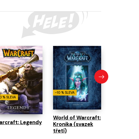
-10 % SLEVA
World of W
Šaman
-10 % SLEVA
0 % SLEVA
World of Warcraft:
rcraft: Legendy
Kronika (svazek
třetí)