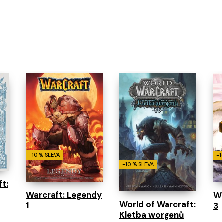
-10 % SLEVA
-1
-10 % SLEVA
t:
Warcraft: Legendy
Wa
World of Warcraft:
1
3
Kletba worgenů