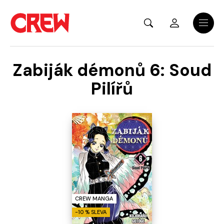
Přejít na hlavní obsah
Menu
Zabiják démonů 6: Soud
Pilířů
CREW MANGA
-10 % SLEVA