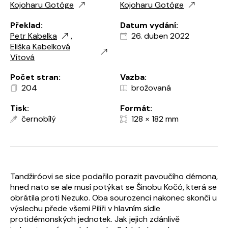
Kojoharu Gotóge
Kojoharu Gotóge
Překlad:
Datum vydání:
Petr Kabelka
,
26. duben 2022
Eliška Kabelková
Vítová
Počet stran:
Vazba:
204
brožovaná
Tisk:
Formát:
černobílý
128 × 182 mm
Tandžiróovi se sice podařilo porazit pavoučího démona,
hned nato se ale musí potýkat se Šinobu Kočó, která se
obrátila proti Nezuko. Oba sourozenci nakonec skončí u
výslechu přede všemi Pilíři v hlavním sídle
protidémonských jednotek. Jak jejich zdánlivě