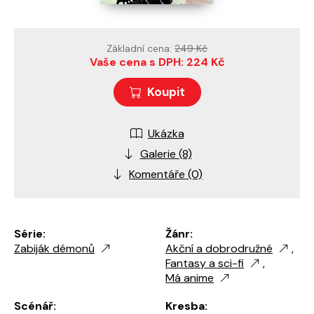
Základní cena:
249 Kč
Vaše cena s DPH: 224 Kč
Koupit
Ukázka
Galerie (8)
Komentáře (0)
Série:
Žánr:
Zabiják démonů
Akční a dobrodružné
,
Fantasy a sci-fi
,
Má anime
Scénář:
Kresba: