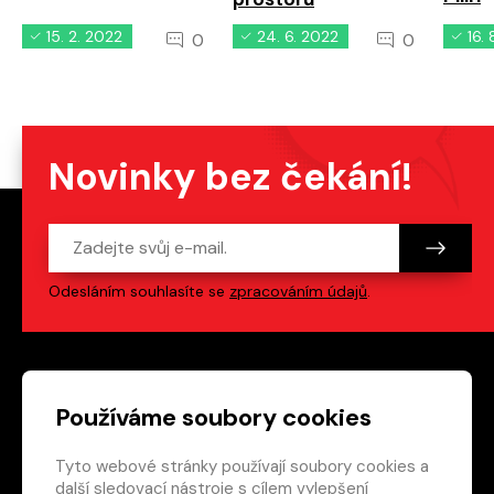
15. 2. 2022
24. 6. 2022
16.
0
0
Novinky bez čekání!
Odesláním souhlasíte se
zpracováním údajů
.
Patička webu
Odkazy na sociální s
Používáme soubory cookies
Tyto webové stránky používají soubory cookies a
Vedlejší navigace
redakce@crew.cz
další sledovací nástroje s cílem vylepšení