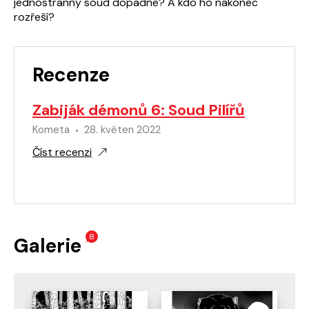
jednostranný soud dopadne? A kdo ho nakonec
rozřeší?
Recenze
Zabiják démonů 6: Soud Pilířů
Kometa
28. květen 2022
Číst recenzi
8
Galerie