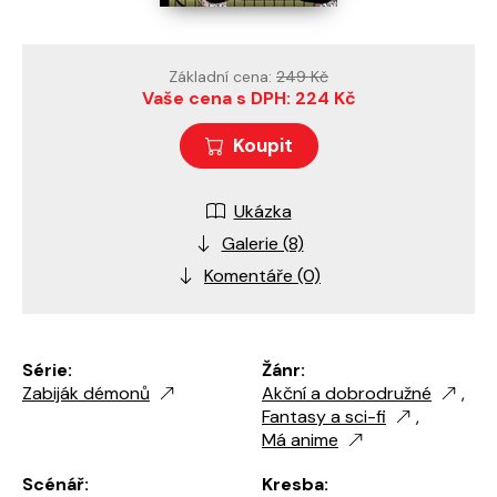
Základní cena:
249 Kč
Vaše cena s DPH: 224 Kč
Koupit
Ukázka
Galerie (8)
Komentáře (0)
Série:
Žánr:
Zabiják démonů
Akční a dobrodružné
,
Fantasy a sci-fi
,
Má anime
Scénář:
Kresba: