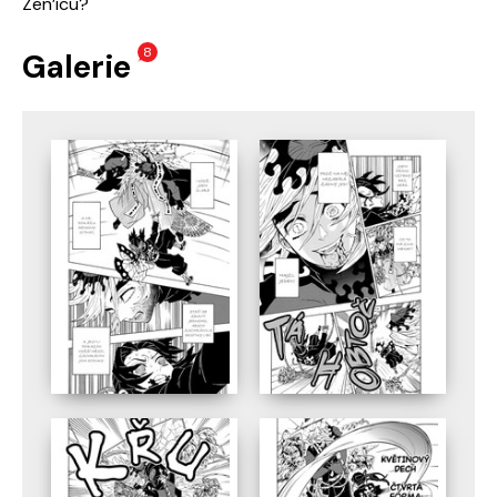
Zen’icu?
8
Galerie