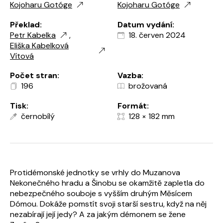
Kojoharu Gotóge
Kojoharu Gotóge
Překlad:
Datum vydání:
Petr Kabelka
,
18. červen 2024
Eliška Kabelková
Vítová
Počet stran:
Vazba:
196
brožovaná
Tisk:
Formát:
černobílý
128 × 182 mm
Protidémonské jednotky se vrhly do Muzanova
Nekonečného hradu a Šinobu se okamžitě zapletla do
nebezpečného souboje s vyšším druhým Měsícem
Dómou. Dokáže pomstít svoji starší sestru, když na něj
nezabírají její jedy? A za jakým démonem se žene