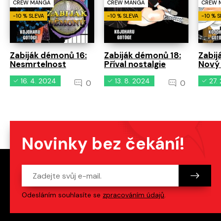
CREW 
CREW MANGA
CREW MANGA
-10 % 
-10 % SLEVA
-10 % SLEVA
Zabij
Zabiják démonů 16:
Zabiják démonů 18:
Nový 
Nesmrtelnost
Příval nostalgie
16. 4. 2024
13. 8. 2024
27.
0
0
Novinky bez čekání!
Odesláním souhlasíte se
zpracováním údajů
.