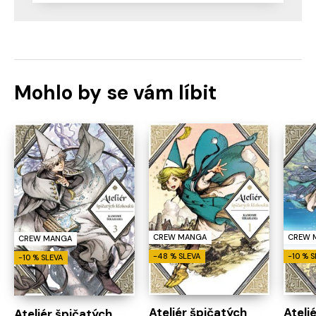
Mohlo by se vám líbit
CREW MANGA
CREW 
CREW MANGA
-48 % SLEVA
-10 % 
-10 % SLEVA
Ateliér špičatých
Ateli
Ateliér špičatých