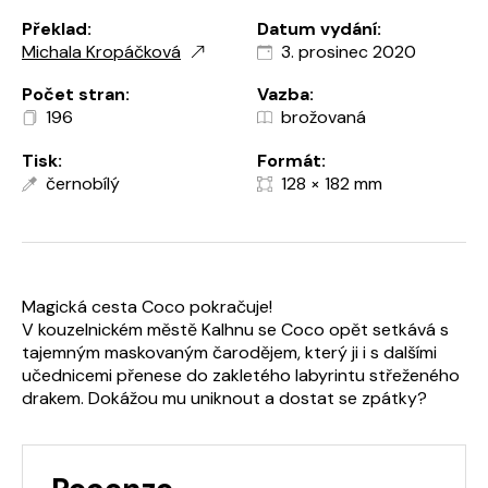
Překlad:
Datum vydání:
Michala Kropáčková
3. prosinec 2020
Počet stran:
Vazba:
196
brožovaná
Tisk:
Formát:
černobílý
128 × 182 mm
Magická cesta Coco pokračuje!
V kouzelnickém městě Kalhnu se Coco opět setkává s
tajemným maskovaným čarodějem, který ji i s dalšími
učednicemi přenese do zakletého labyrintu střeženého
drakem. Dokážou mu uniknout a dostat se zpátky?