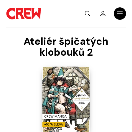
Přejít na hlavní obsah
Menu
Ateliér špičatých
klobouků 2
CREW MANGA
-10 % SLEVA