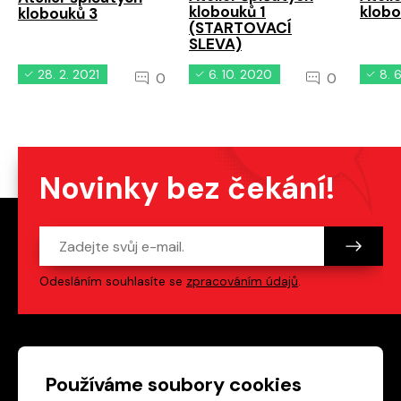
klobouků 1
klobo
klobouků 3
(STARTOVACÍ
SLEVA)
28. 2. 2021
6. 10. 2020
8. 
0
0
Novinky bez čekání!
Odesláním souhlasíte se
zpracováním údajů
.
Patička webu
Odkazy na sociální s
Používáme soubory cookies