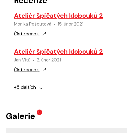
Recenze
Ateliér špičatých klobouků 2
Monika Pešoutová
15. únor 2021
Číst recenzi
Ateliér špičatých klobouků 2
Jan Vítů
2. únor 2021
Číst recenzi
+5 dalších
8
Galerie