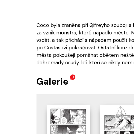
Coco byla zraněna při Qifreyho souboji
za vznik monstra, které napadlo město. 
vzdát, a tak přichází s nápadem použít kou
po Costasovi pokračovat. Ostatní kouzel
města pokoušejí pomáhat obětem neštěs
dohromady osudy lidí, kteří se nikdy neměl
8
Galerie