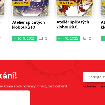
-10 % SLEVA
-10 % SLEVA
-1
h
Ateliér špičatých
Ateliér špičatých
At
klobouků 9
klobouků 10
kl
1
0
0
30. 5. 2023
11. 10. 2022
kání!
še komiksové novinky ihned, bez čekání!
Odesláním sou