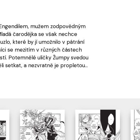
 s Engendilem, mužem zodpovědným
Mladá čarodějka se však nechce
zlo, které by jí umožnilo v pátrání
níci se mezitím v různých částech
tí. Potemnělé uličky Žumpy svedou
i setkat, a nezvratně je propletou...