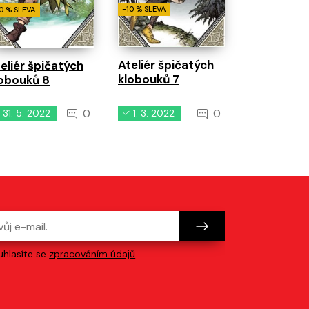
2
-10 % SLEVA
0 % SLEVA
Ateliér špičatých
eliér špičatých
klobouků 7
obouků 8
0
0
31. 5. 2022
1. 3. 2022
20. 5. 20
hlasíte se
zpracováním údajů
.