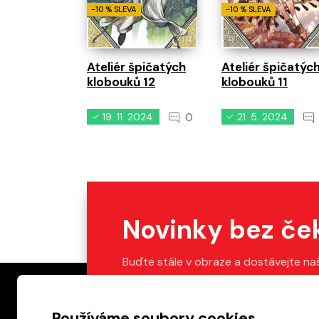
-10 % SLEVA
-10 % SLEVA
Ateliér špičatých
Ateliér špičatýc
klobouků 12
klobouků 11
0
19. 11. 2024
21. 5. 2024
Novinky bez če
Buďte stále v obraze a dostávejte na
Stačí vyplnit váš e-mail.
Používáme soubory cookies