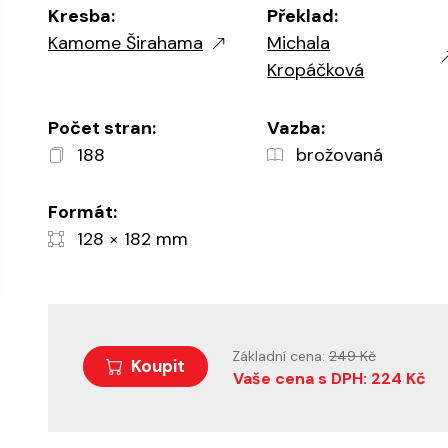
Kresba:
Překlad:
Kamome Širahama
Michala
Kropáčková
Počet stran:
Vazba:
188
brožovaná
Formát:
128 × 182 mm
Základní cena:
249 Kč
Koupit
Vaše cena s DPH: 224 Kč