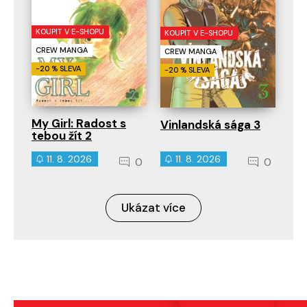
KOUPIT V E-SHOPU
KOUPIT V E-SHOPU
CREW MANGA
CREW MANGA
-20 % SLEVA
-20 % SLEVA
My Girl: Radost s
Vinlandská sága 3
tebou žít 2
11. 8. 2026
11. 8. 2026
0
0
Ukázat více