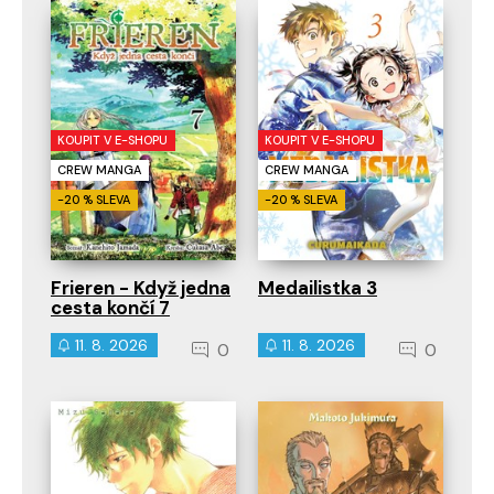
KOUPIT V E-SHOPU
KOUPIT V E-SHOPU
CREW MANGA
CREW MANGA
-20 % SLEVA
-20 % SLEVA
Frieren - Když jedna
Medailistka 3
cesta končí 7
11. 8. 2026
11. 8. 2026
0
0