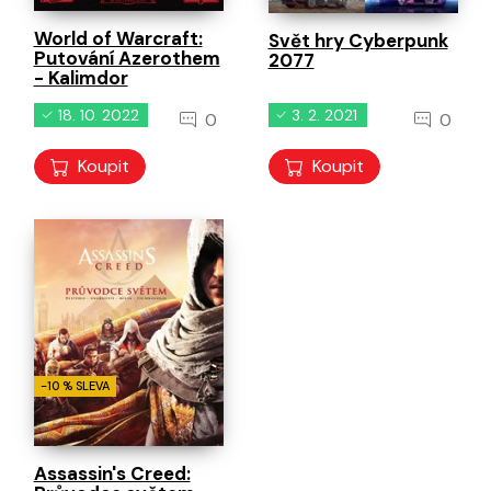
World of Warcraft:
Svět hry Cyberpunk
Putování Azerothem
2077
- Kalimdor
18. 10. 2022
3. 2. 2021
0
0
Koupit
Koupit
-10 % SLEVA
Assassin's Creed: