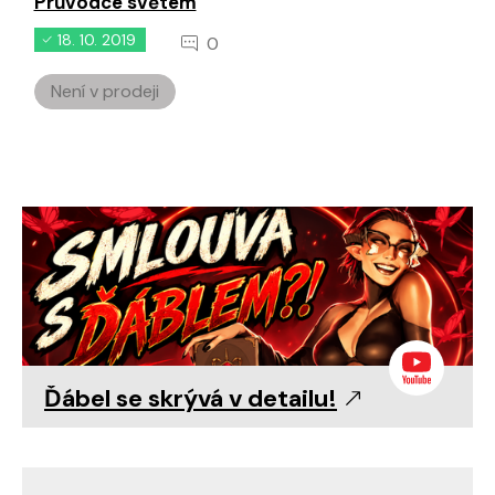
Průvodce světem
18. 10. 2019
0
Není v prodeji
Ďábel se skrývá v detailu!