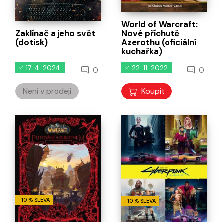
World of Warcraft:
Zaklínač a jeho svět
Nové příchutě
(dotisk)
Azerothu (oficiální
kuchařka)
17. 4. 2024
22. 11. 2022
0
0
Není v prodeji
Koupit
-10 % SLEVA
-10 % SLEVA