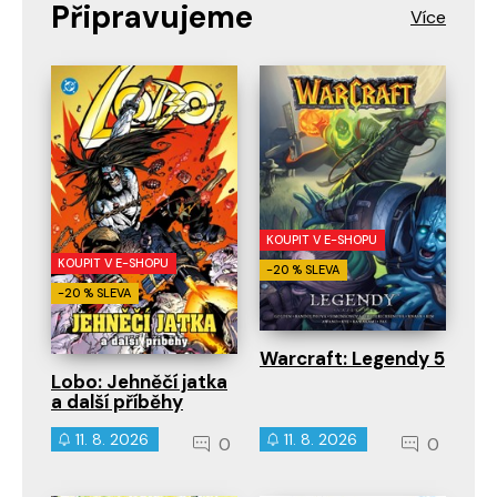
Připravujeme
KOUPIT V E-SHOPU
KOUPIT V E-SHOPU
-20 % SLEVA
-20 % SLEVA
Warcraft: Legendy 5
Lobo: Jehněčí jatka
a další příběhy
11. 8. 2026
11. 8. 2026
0
0