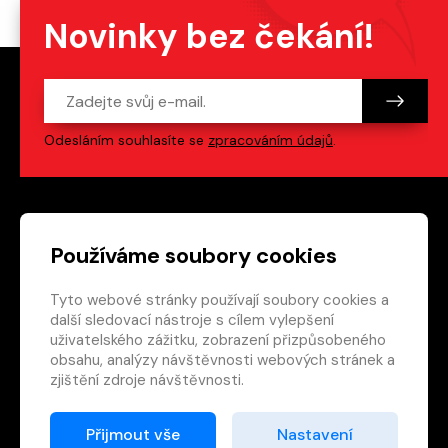
Novinky bez čekání!
Odesláním souhlasíte se
zpracováním údajů
.
Patička webu
Odkazy na sociální s
Používáme soubory cookies
Tyto webové stránky používají soubory cookies a
Vedlejší navigace
redakce@crew.cz
další sledovací nástroje s cílem vylepšení
uživatelského zážitku, zobrazení přizpůsobeného
Ochrana soukromí
obsahu, analýzy návštěvnosti webových stránek a
Nastavení cookies
zjištění zdroje návštěvnosti.
RSS
E-shop
Přijmout vše
Nastavení