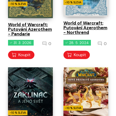
-10 % SLEVA
-10 % SLEVA
World of Warcraft:
World of Warcraft:
Putování Azerothem
Putování Azerothem
- Northrend
- Pandarie
31. 3. 2026
28. 5. 2024
0
0
Koupit
Koupit
-10 % SLEVA
-10 % SLEVA