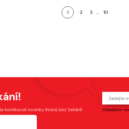
1
2
3
…
10
kání!
še komiksové novinky ihned, bez čekání!
Odesláním sou