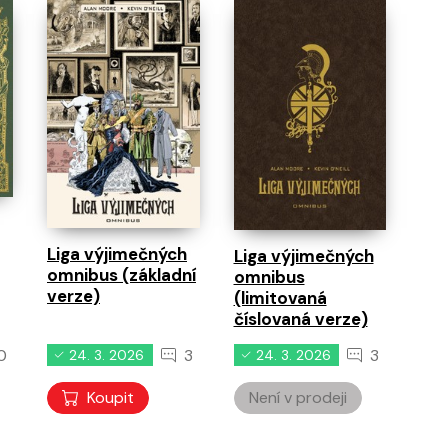
Liga výjimečných
Liga výjimečných
omnibus (základní
omnibus
verze)
(limitovaná
číslovaná verze)
0
3
3
24. 3. 2026
24. 3. 2026
Koupit
Není v prodeji