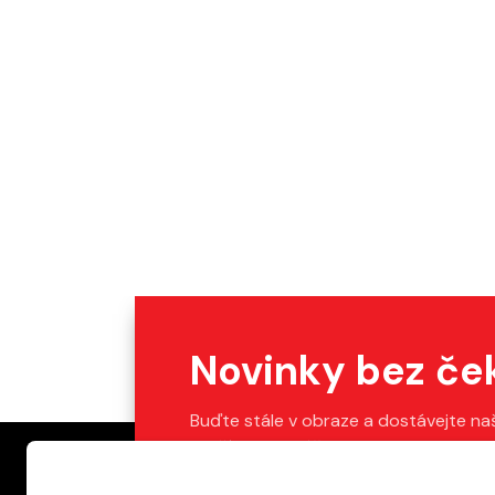
Novinky bez če
Buďte stále v obraze a dostávejte na
Stačí vyplnit váš e-mail.