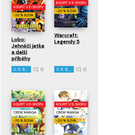
KOUPIT V E-SHOPU
KOUPIT V E-SHOPU
-20 % SLEVA
-20 % SLEVA
Warcraft:
Lobo:
Legendy 5
Jehněčí jatka
a další
příběhy
0
0
11. 8. 2026
11. 8. 2026
KOUPIT V E-SHOPU
KOUPIT V E-SHOPU
CREW MANGA
CREW MANGA
-20 % SLEVA
-20 % SLEVA