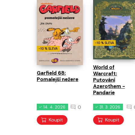
-10 % SLEVA
-10 % SLEVA
World of
Garfield 68:
Warcraft:
Pomalejší nežere
Putování
Azerothem -
Pandarie
0
14. 4. 2026
31. 3. 2026
Koupit
Koupit