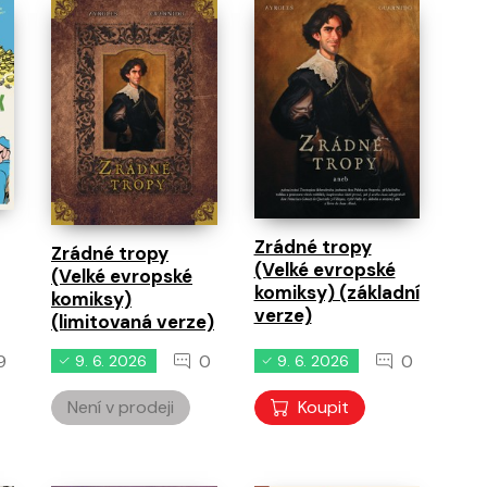
běhy
0
0
0
11. 8. 2026
11. 8. 2026
11. 8. 2026
Zrádné tropy
Zrádné tropy
(Velké evropské
(Velké evropské
komiksy) (základní
komiksy)
verze)
(limitovaná verze)
9
0
0
9. 6. 2026
9. 6. 2026
Není v prodeji
Koupit