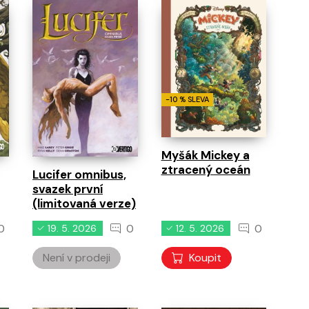
-10 % SLEVA
Myšák Mickey a
ztracený oceán
Lucifer omnibus,
svazek první
(limitovaná verze)
0
0
0
19. 5. 2026
12. 5. 2026
Není v prodeji
Koupit