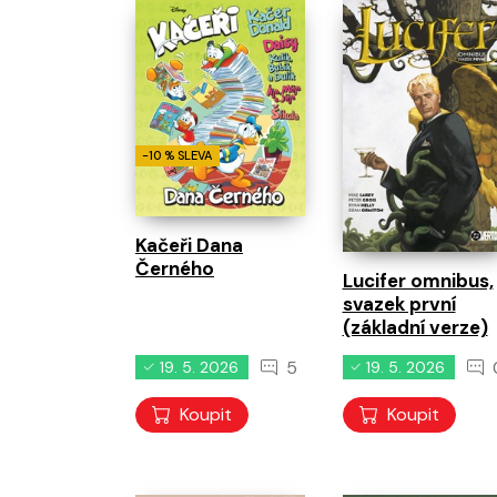
-10 % SLEVA
Kačeři Dana
Černého
Lucifer omnibus,
svazek první
(základní verze)
5
19. 5. 2026
19. 5. 2026
Koupit
Koupit