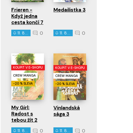
Frieren -
Medailistka 3
Když jedna
cesta končí 7
0
0
11. 8. 2026
11. 8. 2026
KOUPIT V E-SHOPU
KOUPIT V E-SHOPU
CREW MANGA
CREW MANGA
-20 % SLEVA
-20 % SLEVA
My Girl:
Vinlandská
Radost s
sága 3
tebou žít 2
0
0
11. 8. 2026
11. 8. 2026