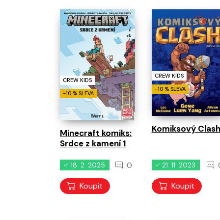
CREW KIDS
CREW KIDS
-10 % SLEVA
-10 % SLEVA
Komiksový Clash
Minecraft komiks:
Srdce z kamení 1
0
18. 2. 2025
21. 11. 2023
Koupit
Koupit