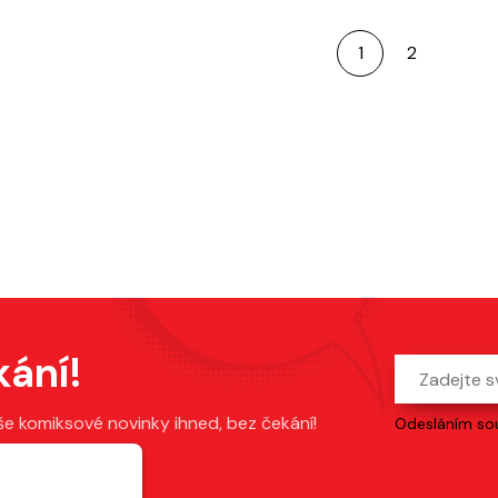
1
2
kání!
še komiksové novinky ihned, bez čekání!
Odesláním sou