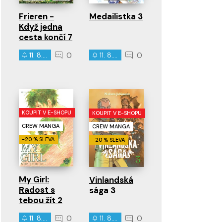
Frieren -
Medailistka 3
Když jedna
cesta končí 7
0
0
11. 8. 2026
11. 8. 2026
KOUPIT V E-SHOPU
KOUPIT V E-SHOPU
CREW MANGA
CREW MANGA
-20 % SLEVA
-20 % SLEVA
My Girl:
Vinlandská
Radost s
sága 3
tebou žít 2
0
0
11. 8. 2026
11. 8. 2026