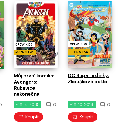
CREW KIDS
CREW KIDS
-10 % SLEVA
-10 % SLEVA
DC Superhrdinky:
Můj první komiks:
Zkouškové peklo
Avengers:
Rukavice
nekonečna
0
0
0
11. 4. 2019
11. 10. 2018
Koupit
Koupit