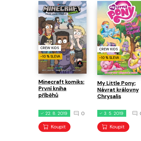
CREW KIDS
CREW KIDS
-10 % SLEVA
-10 % SLEVA
Minecraft komiks:
My Little Pony:
První kniha
Návrat královny
příběhů
Chrysalis
0
22. 8. 2019
3. 5. 2019
Koupit
Koupit