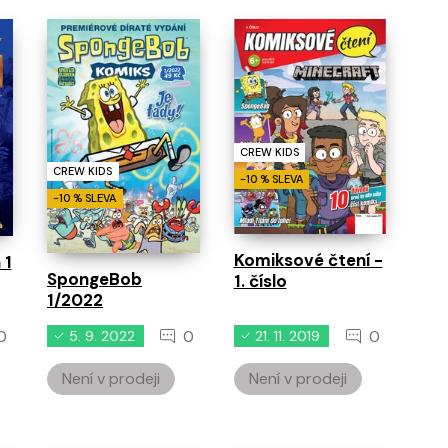
CREW KIDS
CREW KIDS
-10 % SLEVA
-10 % SLEVA
Komiksové čtení -
 1
SpongeBob
1. číslo
1/2022
0
0
0
5. 9. 2022
21. 11. 2019
Není v prodeji
Není v prodeji