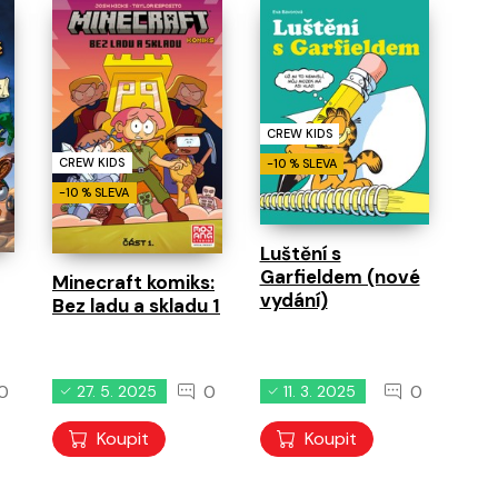
běhy
0
0
0
11. 8. 2026
11. 8. 2026
11. 8. 2026
CREW KIDS
CREW KIDS
-10 % SLEVA
-10 % SLEVA
Luštění s
Garfieldem (nové
Minecraft komiks:
vydání)
Bez ladu a skladu 1
0
0
0
27. 5. 2025
11. 3. 2025
Koupit
Koupit