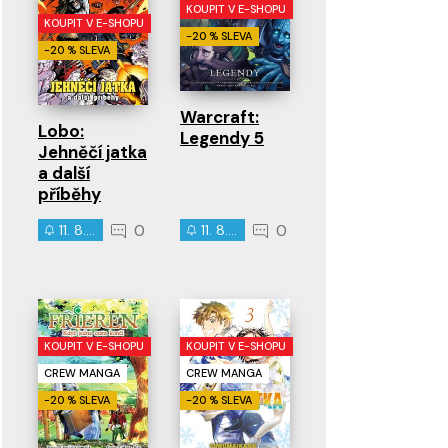
KOUPIT V E-SHOPU
KOUPIT V E-SHOPU
-20 % SLEVA
-20 % SLEVA
Warcraft:
Lobo:
Legendy 5
Jehněčí jatka
a další
příběhy
0
0
11. 8. 2026
11. 8. 2026
KOUPIT V E-SHOPU
KOUPIT V E-SHOPU
CREW MANGA
CREW MANGA
-20 % SLEVA
-20 % SLEVA