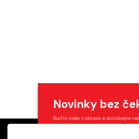
Novinky bez če
Buďte stále v obraze a dostávejte na
Stačí vyplnit váš e-mail.