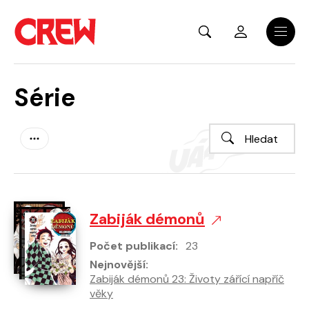
Přejít na hlavní obsah
Menu
Série
Zabiják démonů
Počet publikací:
23
Nejnovější:
Zabiják démonů 23: Životy zářící napříč
věky