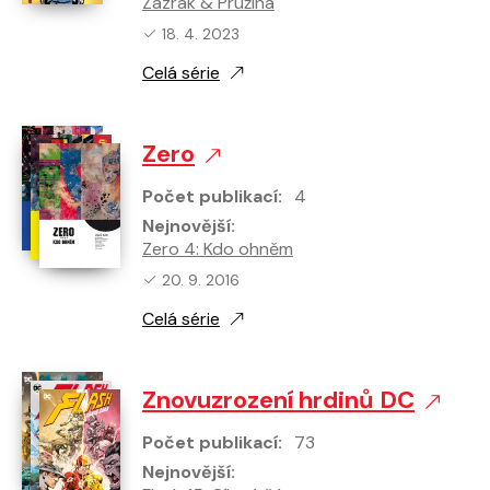
Zázrak & Pružina
Nejnovější vydání:
18. 4. 2023
Celá série
Zero
Počet publikací:
4
Nejnovější:
Zero 4: Kdo ohněm
Nejnovější vydání:
20. 9. 2016
Celá série
Znovuzrození hrdinů DC
Počet publikací:
73
Nejnovější: