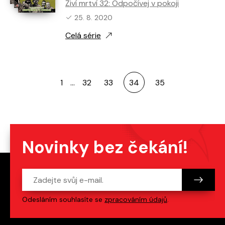
Živí mrtví 32: Odpočívej v pokoji
Nejnovější vydání:
25. 8. 2020
Celá série
1
…
32
33
34
35
Novinky bez čekání!
Odesláním souhlasíte se
zpracováním údajů
.