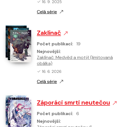
Nejnovější vydání:
16. 9. 2025
Celá série
Zaklínač
Počet publikací:
19
Nejnovější:
Zaklínač: Medvěd a motýl (limitovaná
obálka)
Nejnovější vydání:
16. 6. 2026
Celá série
Záporáci smrti neutečou
Počet publikací:
6
Nejnovější: