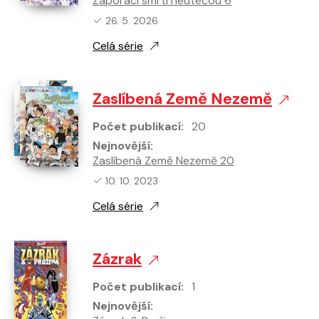
Záporáci smrti neutečou 6
Nejnovější vydání:
26. 5. 2026
Celá série
Zaslíbená Země Nezemě
Počet publikací:
20
Nejnovější:
Zaslíbená Země Nezemě 20
Nejnovější vydání:
10. 10. 2023
Celá série
Zázrak
Počet publikací:
1
Nejnovější: