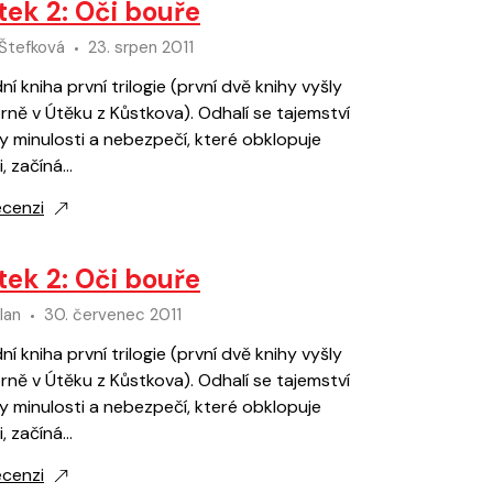
tek 2: Oči bouře
Štefková
23. srpen 2011
ní kniha první trilogie (první dvě knihy vyšly
ně v Útěku z Kůstkova). Odhalí se tajemství
y minulosti a nebezpečí, které obklopuje
i, začíná…
ecenzi
tek 2: Oči bouře
lan
30. červenec 2011
ní kniha první trilogie (první dvě knihy vyšly
ně v Útěku z Kůstkova). Odhalí se tajemství
y minulosti a nebezpečí, které obklopuje
i, začíná…
ecenzi