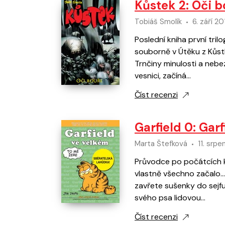
Kůstek 2: Oči b
Není komiks
Není komiks
Tobiáš Smolík
6. září 20
Poslední kniha první trilo
Všechny novinky
Ukázat více
souborně v Útěku z Kůstk
Trnčiny minulosti a nebe
vesnici, začíná…
Číst recenzi
Garfield 0: Gar
Marta Štefková
11. srpe
Průvodce po počátcích ko
vlastně všechno začalo...
zavřete sušenky do sejfu
svého psa lidovou…
Číst recenzi