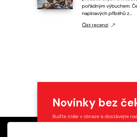
pořádným výbuchem. Čeká
napínavých příběhů z…
Číst recenzi
Novinky bez če
Buďte stále v obraze a dostávejte na
Stačí vyplnit váš e-mail.