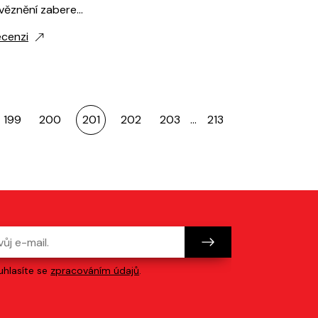
uvěznění zabere…
ecenzi
199
200
201
202
203
…
213
hlasíte se
zpracováním údajů
.