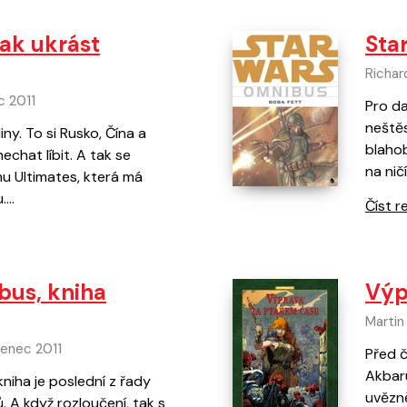
Jak ukrást
Sta
Richard
c 2011
Pro da
neštěs
ny. To si Rusko, Čína a
blaho
chat líbit. A tak se
na nič
u Ultimates, která má
u.…
Číst r
bus, kniha
Výp
Martin
venec 2011
Před č
Akbaru
kniha je poslední z řady
uvězně
 A když rozloučení, tak s