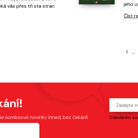
jeho 
 vás přes tři sta stran
Číst r
1
…
kání!
še komiksové novinky ihned, bez čekání!
Odesláním sou