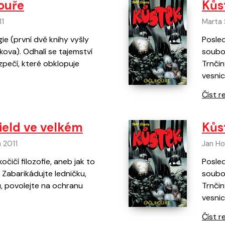
ouře
Kůs
11
Marta 
gie (první dvě knihy vyšly
Posled
ova). Odhalí se tajemství
soubor
zpečí, které obklopuje
Trnčin
vesnic
Číst r
field ve velkém
Kůs
n 2011
Jan Ho
čičí filozofie, aneb jak to
Posled
 Zabarikádujte ledničku,
soubor
, povolejte na ochranu
Trnčin
vesnic
Číst r