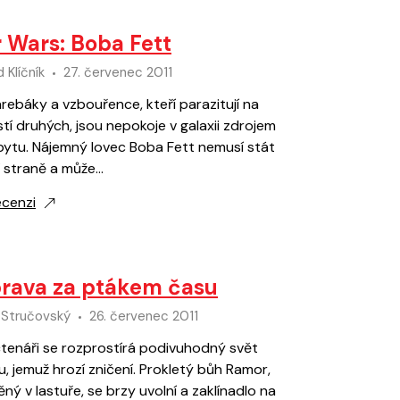
r Wars: Boba Fett
 Klíčník
27. červenec 2011
rebáky a vzbouřence, kteří parazitují na
tí druhých, jsou nepokoje v galaxii zdrojem
bytu. Nájemný lovec Boba Fett nemusí stát
í straně a může…
ecenzi
rava za ptákem času
 Stručovský
26. červenec 2011
tenáři se rozprostírá podivuhodný svět
, jemuž hrozí zničení. Prokletý bůh Ramor,
ný v lastuře, se brzy uvolní a zaklínadlo na