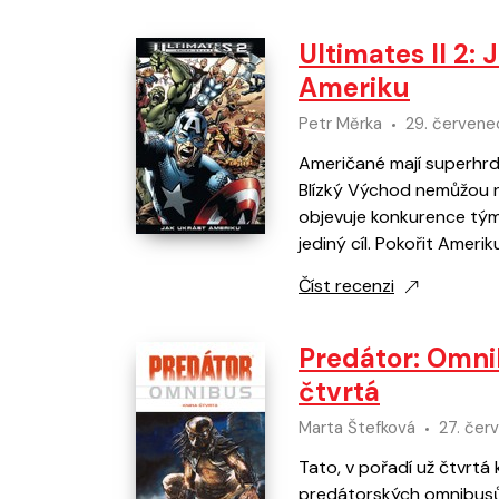
Ultimates II 2: 
Ameriku
Petr Měrka
29. červene
Američané mají superhrdi
Blízký Východ nemůžou ne
objevuje konkurence tým
jediný cíl. Pokořit Amerik
Číst recenzi
Predátor: Omni
čtvrtá
Marta Štefková
27. čer
Tato, v pořadí už čtvrtá 
predátorských omnibusů.