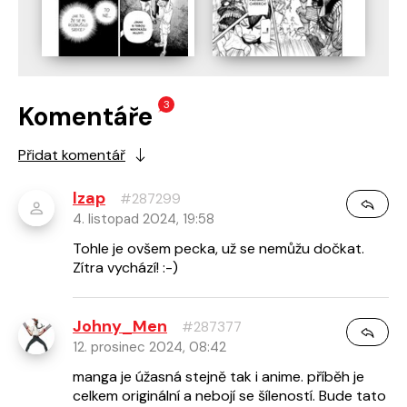
3
Komentáře
Přidat komentář
lzap
#287299
4. listopad 2024, 19:58
Tohle je ovšem pecka, už se nemůžu dočkat.
Zítra vychází! :-)
Johny_Men
#287377
12. prosinec 2024, 08:42
manga je úžasná stejně tak i anime. příběh je
celkem originální a nebojí se šíleností. Bude tato