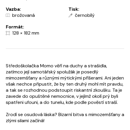
Vazba:
Tisk:
brožovaná
černobílý
Formát:
128 × 182 mm
Středoškolačka Momo věří na duchy a strašidla,
zatímco její samotářský spolužák je posedlý
mimozemšťany a různými mýtickými příšerami. Ani jeden
však nechce připustit, že by ten druhý mohl mít pravdu,
a tak se rozhodnou podstoupit riskantní zkoušku. Ta je
zavede do opuštěné nemocnice, v jejímž okolí prý byli
spatřeni ufouni, a do tunelu, kde podle pověstí straší.
Zrodí se osudová láska? Bizarní bitva s mimozemšťany a
zlými silami začíná!