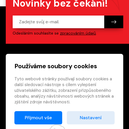
Novinky bez čekání!
Odesláním souhlasíte se
zpracováním údajů
.
Patička webu
Odkazy na sociální s
Používáme soubory cookies
Tyto webové stránky používají soubory cookies a
Vedlejší navigace
redakce@crew.cz
další sledovací nástroje s cílem vylepšení
uživatelského zážitku, zobrazení přizpůsobeného
Ochrana soukromí
obsahu, analýzy návštěvnosti webových stránek a
Nastavení cookies
zjištění zdroje návštěvnosti.
RSS
E-shop
Přijmout vše
Nastavení
© 2026 Nakladatelství CREW s.r.o. Všechna práva