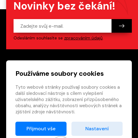
Novinky bez čekání!
Odesláním souhlasíte se
zpracováním údajů
.
Patička webu
Odkazy na sociální s
Používáme soubory cookies
Tyto webové stránky používají soubory cookies a
Vedlejší navigace
redakce@crew.cz
další sledovací nástroje s cílem vylepšení
uživatelského zážitku, zobrazení přizpůsobeného
Ochrana soukromí
obsahu, analýzy návštěvnosti webových stránek a
Nastavení cookies
zjištění zdroje návštěvnosti.
RSS
E-shop
Přijmout vše
Nastavení