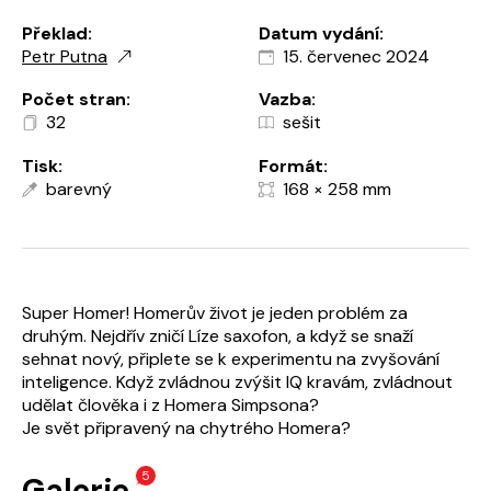
Překlad:
Datum vydání:
Petr Putna
15. červenec 2024
Počet stran:
Vazba:
32
sešit
Tisk:
Formát:
barevný
168 × 258 mm
Super Homer! Homerův život je jeden problém za
druhým. Nejdřív zničí Líze saxofon, a když se snaží
sehnat nový, připlete se k experimentu na zvyšování
inteligence. Když zvládnou zvýšit IQ kravám, zvládnout
udělat člověka i z Homera Simpsona?
Je svět připravený na chytrého Homera?
5
Galerie