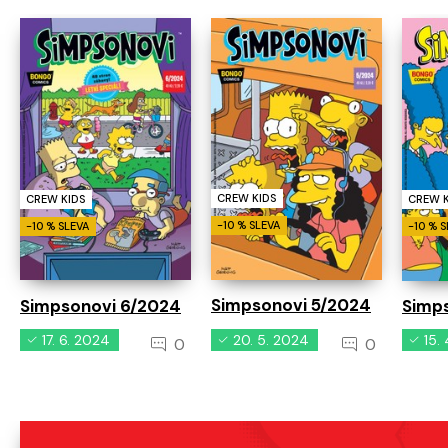
CREW KIDS
CREW KIDS
CREW K
-10 % SLEVA
-10 % SLEVA
-10 % 
Simpsonovi 5/2024
Simpsonovi 6/2024
Simp
17. 6. 2024
20. 5. 2024
15.
0
0