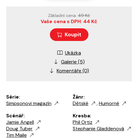
Základní cena:
49 Kč
Vaše cena s DPH: 44 Kč
Koupit
Ukázka
Galerie (5)
Komentáře (0)
Série:
Žánr:
Simpsonovi magazín
Dětské
,
Humorné
Scénář:
Kresba:
Jamie Angell
Phil Ortiz
Doug Tuber
Stephanie Gladdenová
Tim Maile