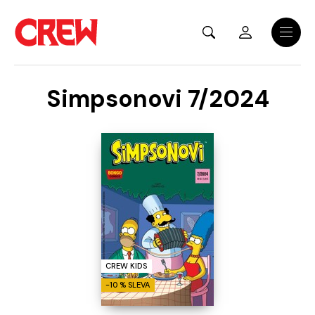
Přejít na hlavní obsah
Menu
Simpsonovi 7/2024
CREW KIDS
-10 % SLEVA