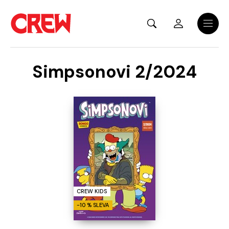
Přejít na hlavní obsah
Menu
Simpsonovi 2/2024
CREW KIDS
-10 % SLEVA