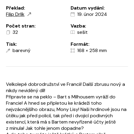
Překlad:
Datum vydání:
Filip Drlík
19. únor 2024
Počet stran:
Vazba:
32
sešit
Tisk:
Formát:
barevný
168 × 258 mm
Velkolepé dobrodružství ve Francii! Další zbrusu nový a
nikdy neviděný díl!
Připravte se na peklo – Bart s Milhousem vyráží do
Francie! A hned se připletou ke krádeži toho
nejvzácnějšího obrazu, Mony Lisy! Naši hrdinové jsou na
útěku jak před policií, tak před i dvojicí podivných
existencí, která má s Bartem nevyřízené účty ještě
z minula! Jak tohle jenom dopadne?