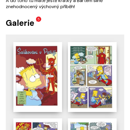
A do toho tu máte ještě krátký a Bartem silně
znehodnocený výchovný příběh!
5
Galerie