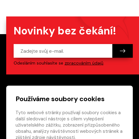
Novinky bez čekání!
Odesláním souhlasíte se
zpracováním údajů
.
Patička webu
Odkazy na sociální s
Používáme soubory cookies
Tyto webové stránky používají soubory cookies a
Vedlejší navigace
redakce@crew.cz
další sledovací nástroje s cílem vylepšení
uživatelského zážitku, zobrazení přizpůsobeného
Ochrana soukromí
obsahu, analýzy návštěvnosti webových stránek a
Nastavení cookies
zjištění zdroje návštěvnosti.