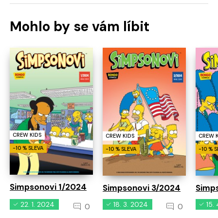
Mohlo by se vám líbit
CREW KIDS
CREW KIDS
CREW K
-10 % SLEVA
-10 % SLEVA
-10 % 
Simpsonovi 1/2024
Simpsonovi 3/2024
Simp
22. 1. 2024
18. 3. 2024
15.
0
0