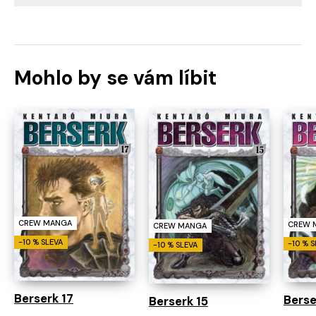
Mohlo by se vám líbit
CREW MANGA
CREW 
CREW MANGA
-10 % SLEVA
-10 % 
-10 % SLEVA
Berserk 17
Berse
Berserk 15