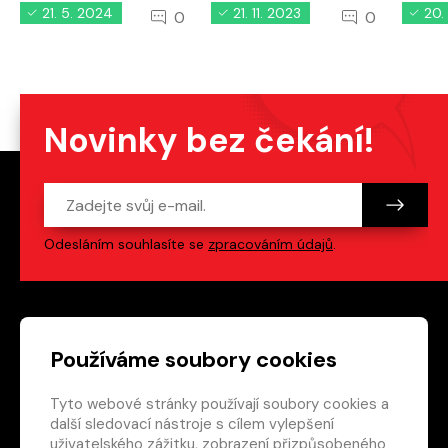
21. 5. 2024
21. 11. 2023
20.
0
0
Novinky bez čekání!
Odesláním souhlasíte se
zpracováním údajů
.
Patička webu
Odkazy na sociální s
Používáme soubory cookies
Tyto webové stránky používají soubory cookies a
Vedlejší navigace
redakce@crew.cz
další sledovací nástroje s cílem vylepšení
uživatelského zážitku, zobrazení přizpůsobeného
Ochrana soukromí