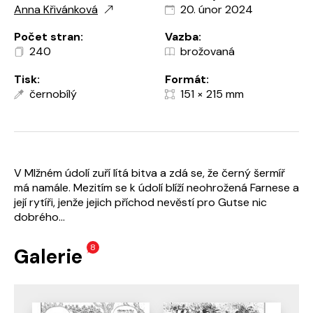
Anna Křivánková
20. únor 2024
Počet stran:
Vazba:
240
brožovaná
Tisk:
Formát:
černobílý
151 × 215 mm
V Mlžném údolí zuří lítá bitva a zdá se, že černý šermíř
má namále. Mezitím se k údolí blíží neohrožená Farnese a
její rytíři, jenže jejich příchod nevěstí pro Gutse nic
dobrého...
8
Galerie