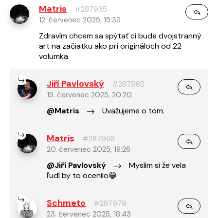
Matris
#287935
12. červenec 2025, 15:39
Zdravím chcem sa spýtať ci bude dvojstranný
art na začiatku ako pri origináloch od 22
volumka.
Jiří Pavlovský
#287965
19. červenec 2025, 20:20
@Matris
Uvažujeme o tom.
Matris
#287968
20. červenec 2025, 19:26
@Jiří Pavlovský
Myslim si že vela
ľudí by to ocenilo😁
Schmeto
#287979
23. červenec 2025, 18:43