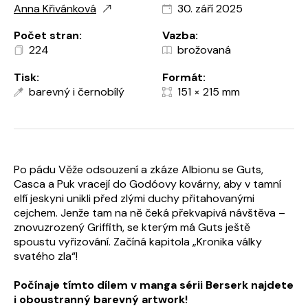
Anna Křivánková
30. září 2025
Počet stran:
Vazba:
224
brožovaná
Tisk:
Formát:
barevný i černobílý
151 × 215 mm
Po pádu Věže odsouzení a zkáze Albionu se Guts,
Casca a Puk vracejí do Godóovy kovárny, aby v tamní
elfí jeskyni unikli před zlými duchy přitahovanými
cejchem. Jenže tam na ně čeká překvapivá návštěva –
znovuzrozený Griffith, se kterým má Guts ještě
spoustu vyřizování. Začíná kapitola „Kronika války
svatého zla“!
Počínaje tímto dílem v manga sérii Berserk najdete
i oboustranný barevný artwork!