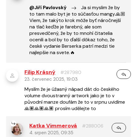
@Jiří Pavlovský
Ja si myslim že by
to tam malo byt je to súčasťou mangy.🙏🏼
Viem, že takýto krok môže byť náročnejší
na tlač keďže je farebný, ale som
presvedčený, že by to mnohí čitatelia
ocenili a bol by to ďalší dôkaz toho, že
české vydanie Berserka patrí medzi tie
najlepšie na svete.🔥
Filip Krásný
#287980
23. červenec 2025, 19:03
Myslím že je úžasný nápad dát do českého
volume dvoustranný artwork jako je to v
původní manze doufám že to v srpnu uvidíme
🙏🏽🙏🏽🙏🏽 prosím udělejte to
Katka Vimmerová
#288006
4. srpen 2025, 09:35