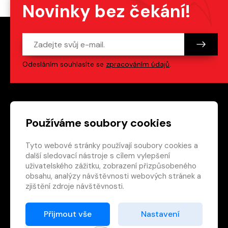
Novinky bez čekání!
Odesláním souhlasíte se
zpracováním údajů
.
Patička webu
Odkazy na sociální s
Používáme soubory cookies
Tyto webové stránky používají soubory cookies a
Vedlejší navigace
redakce@crew.cz
další sledovací nástroje s cílem vylepšení
uživatelského zážitku, zobrazení přizpůsobeného
Ochrana soukromí
obsahu, analýzy návštěvnosti webových stránek a
Nastavení cookies
zjištění zdroje návštěvnosti.
RSS
E-shop
Přijmout vše
Nastavení