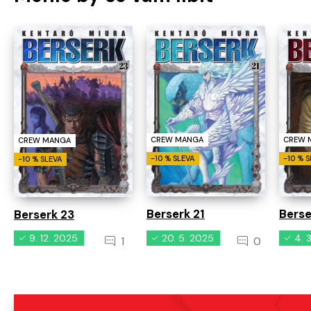
CREW MANGA
CREW 
CREW MANGA
-10 % SLEVA
-10 % 
-10 % SLEVA
Berserk 21
Berse
Berserk 23
9. 12. 2025
20. 5. 2025
4. 
1
0