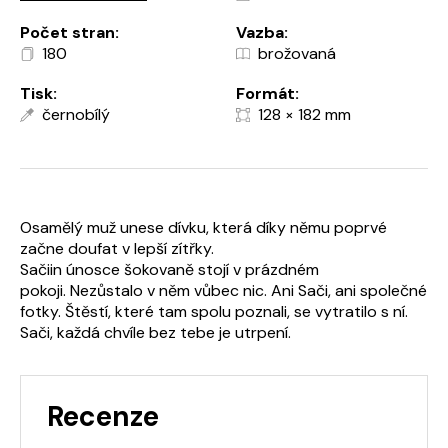
Počet stran:
Vazba:
180
brožovaná
Tisk:
Formát:
černobílý
128 × 182 mm
Osamělý muž unese dívku, která díky němu poprvé
začne doufat v lepší zítřky.
Sačiin únosce šokovaně stojí v prázdném
pokoji. Nezůstalo v něm vůbec nic. Ani Sači, ani společné
fotky. Štěstí, které tam spolu poznali, se vytratilo s ní.
Sači, každá chvíle bez tebe je utrpení.
Recenze