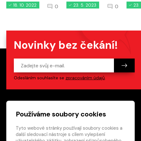
18. 10. 2022
23. 5. 2023
23.
0
0
Novinky bez čekání!
Odesláním souhlasíte se
zpracováním údajů
.
Patička webu
Odkazy na sociální s
Používáme soubory cookies
Tyto webové stránky používají soubory cookies a
Vedlejší navigace
redakce@crew.cz
další sledovací nástroje s cílem vylepšení
uživatelského zážitku, zobrazení přizpůsobeného