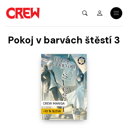
Přejít na hlavní obsah
Menu
Pokoj v barvách štěstí 3
CREW MANGA
-10 % SLEVA