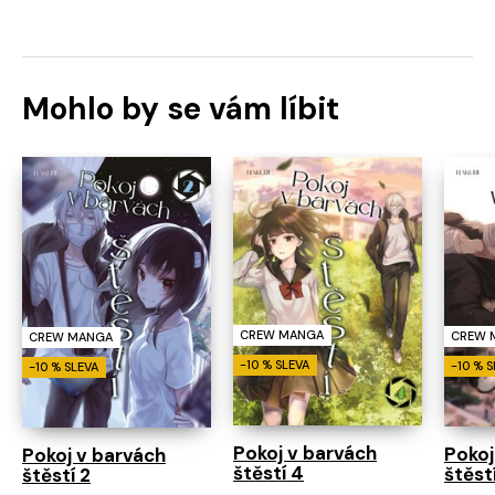
Mohlo by se vám líbit
CREW MANGA
CREW 
CREW MANGA
-10 % SLEVA
-10 % 
-10 % SLEVA
Pokoj v barvách
Pokoj
Pokoj v barvách
štěstí 4
štěstí
štěstí 2