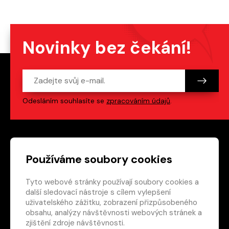
Novinky bez čekání!
Odesláním souhlasíte se
zpracováním údajů
.
Patička webu
Odkazy na sociální s
Používáme soubory cookies
Tyto webové stránky používají soubory cookies a
Vedlejší navigace
redakce@crew.cz
další sledovací nástroje s cílem vylepšení
uživatelského zážitku, zobrazení přizpůsobeného
Ochrana soukromí
obsahu, analýzy návštěvnosti webových stránek a
Nastavení cookies
zjištění zdroje návštěvnosti.