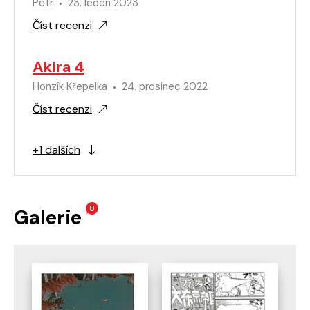
Petr
23. leden 2023
Číst recenzi
Akira 4
Honzík Křepelka
24. prosinec 2022
Číst recenzi
+1 dalších
8
Galerie