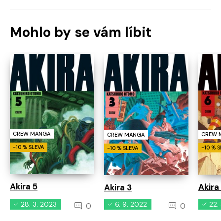
Mohlo by se vám líbit
CREW MANGA
CREW 
CREW MANGA
-10 % SLEVA
-10 % 
-10 % SLEVA
Akira 5
Akira
Akira 3
28. 3. 2023
6. 9. 2022
22.
0
0