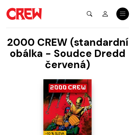
Přejít na hlavní obsah
Menu
2000 CREW (standardní
obálka - Soudce Dredd
červená)
-10 % SLEVA