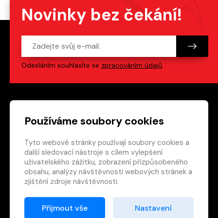
Novinky bez čekání!
Odesláním souhlasíte se
zpracováním údajů
.
Patička webu
Odkazy na sociální s
Používáme soubory cookies
Tyto webové stránky používají soubory cookies a
Vedlejší navigace
redakce@crew.cz
další sledovací nástroje s cílem vylepšení
uživatelského zážitku, zobrazení přizpůsobeného
Ochrana soukromí
obsahu, analýzy návštěvnosti webových stránek a
Nastavení cookies
zjištění zdroje návštěvnosti.
RSS
E-shop
Přijmout vše
Nastavení