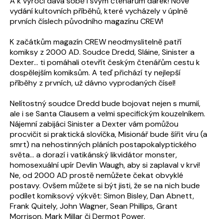
A k výročí dává sobě i svým čtenářům dárek! Nové
vydání kultovních příběhů, které vycházely v úplně
prvních číslech původního magazínu CREW!
K začátkům magazín CREW neodmyslitelně patří
komiksy z 2000 AD. Soudce Dredd, Sláine, Sinister a
Dexter... ti pomáhali otevřít českým čtenářům cestu k
dospělejším komiksům. A teď přichází ty nejlepší
příběhy z prvních, už dávno vyprodaných čísel!
Nelítostný soudce Dredd bude bojovat nejen s mumií,
ale i se Santa Clausem a velmi specifickým kouzelníkem.
Nájemní zabijáci Sinister a Dexter vám pomůžou
procvičit si praktická slovíčka, Misionář bude šířit víru (a
smrt) na nehostinných pláních postapokalyptického
světa... a dorazí i vatikánský likvidátor monster,
homosexuální upír Devlin Waugh, aby si zaplaval v krvi!
Ne, od 2000 AD prostě nemůžete čekat obvyklé
postavy. Ovšem můžete si být jisti, že se na nich bude
podílet komiksový výkvět: Simon Bisley, Dan Abnett,
Frank Quitely, John Wagner, Sean Phillips, Grant
Morrison, Mark Millar či Dermot Power.