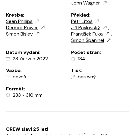
John Wagner
Kresba:
Překlad:
Sean Phillips
Petr Litoš
,
Dermot Power
Jiří Pavlovský
,
Simon Bisley
František Fuka
,
Šimon Španihel
Datum vydání:
Počet stran:
28. červen 2022
184
Vazba:
Tisk:
pevná
barevný
Formát:
233 × 310 mm
CREW slaví 25 let!