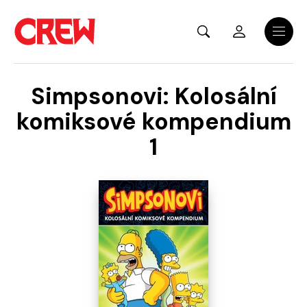
Přejít na hlavní obsah
Menu
Simpsonovi: Kolosální
komiksové kompendium
1