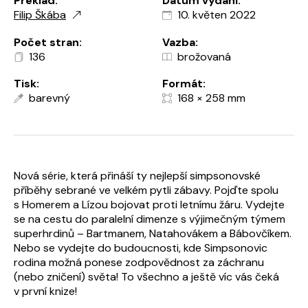
Překlad:
Datum vydání:
Filip Škába
10. květen 2022
Počet stran:
Vazba:
136
brožovaná
Tisk:
Formát:
barevný
168 × 258 mm
Nová série, která přináší ty nejlepší simpsonovské
příběhy sebrané ve velkém pytli zábavy. Pojďte spolu
s Homerem a Lízou bojovat proti letnímu žáru. Vydejte
se na cestu do paralelní dimenze s výjimečným týmem
superhrdinů – Bartmanem, Natahovákem a Bábovčíkem.
Nebo se vydejte do budoucnosti, kde Simpsonovic
rodina možná ponese zodpovědnost za záchranu
(nebo zničení) světa! To všechno a ještě víc vás čeká
v první knize!