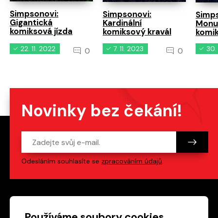
Simpsonovi:
Simpsonovi:
Simps
Gigantická
Kardinální
Monu
komiksová jízda
komiksový kravál
komik
22. 11. 2022
7. 11. 2023
30.
0
0
Novinky bez čekání!
Odesláním souhlasíte se
zpracováním údajů
.
Patička webu
Odkazy na sociální s
Používáme soubory cookies