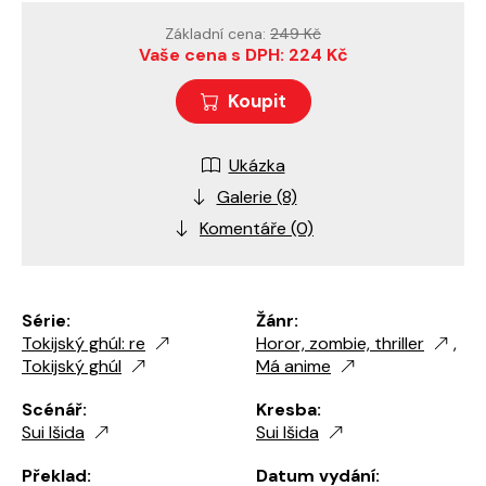
Základní cena:
249 Kč
Vaše cena s DPH: 224 Kč
Koupit
Ukázka
Galerie (8)
Komentáře (0)
Série:
Žánr:
Tokijský ghúl: re
Horor, zombie, thriller
,
Tokijský ghúl
Má anime
Scénář:
Kresba:
Sui Išida
Sui Išida
Překlad:
Datum vydání: