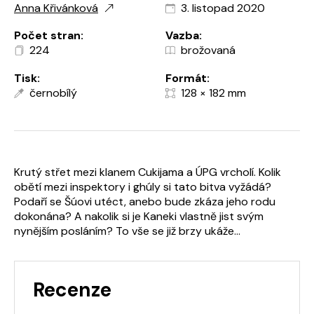
Anna Křivánková
3. listopad 2020
Počet stran:
Vazba:
224
brožovaná
Tisk:
Formát:
černobílý
128 × 182 mm
Krutý střet mezi klanem Cukijama a ÚPG vrcholí. Kolik
obětí mezi inspektory i ghúly si tato bitva vyžádá?
Podaří se Šúovi utéct, anebo bude zkáza jeho rodu
dokonána? A nakolik si je Kaneki vlastně jist svým
nynějším posláním? To vše se již brzy ukáže...
Recenze