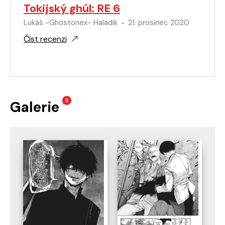
Tokijský ghúl: RE 6
Lukáš -Ghostonex- Haládik
21. prosinec 2020
Číst recenzi
8
Galerie