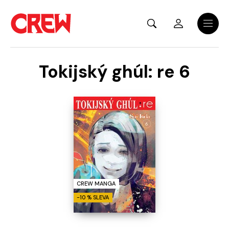
Přejít na hlavní obsah
Menu
Tokijský ghúl: re 6
CREW MANGA
-10 % SLEVA