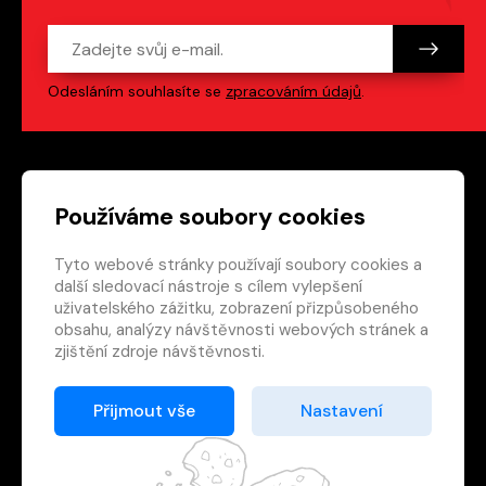
Odesláním souhlasíte se
zpracováním údajů
.
Patička webu
Odkazy na sociální s
Používáme soubory cookies
Tyto webové stránky používají soubory cookies a
Vedlejší navigace
redakce@crew.cz
další sledovací nástroje s cílem vylepšení
uživatelského zážitku, zobrazení přizpůsobeného
Ochrana soukromí
obsahu, analýzy návštěvnosti webových stránek a
Nastavení cookies
zjištění zdroje návštěvnosti.
RSS
E-shop
Přijmout vše
Nastavení
© 2026 Nakladatelství CREW s.r.o. Všechna práva
vyhrazena.