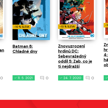
-1
-10 % SLEVA
-10 % SLEVA
Z
Znovuzrození
Batman 8:
h
an
hrdinů DC:
Chladné dny
4:
Sebevražedný
há
oddíl 5: Zab, co je
ob
ti nejdražší
0
0
0
11. 5. 2021
24. 7. 2020