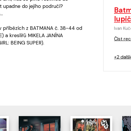
ět upadne do jejího područí?
Batm
a…
lupi
v příbězích z BATMANA č. 38-44 od
Ivan Kuč
) a kreslířů MIKELA JANÍNA
Číst rec
RL: BEING SUPER).
+2 dalš