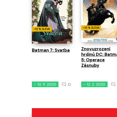
-10 % SLEVA
-10 % SLEVA
Znovuzrození
Batman 7: Svatba
hrdinů DC: Batm
5: Operace
Zásnuby
0
10. 11. 2020
12. 2. 2020