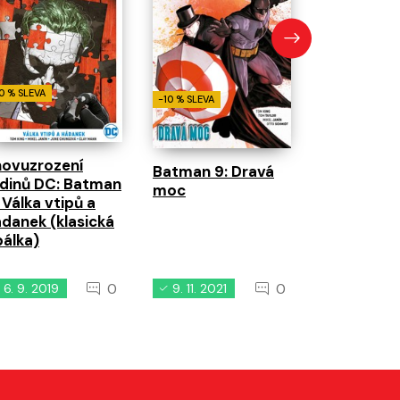
Znovuzroz
hrdinů DC
2: Já jsem
sebevražda
0 % SLEVA
-10 % SLEVA
novuzrození
Batman 9: Dravá
rdinů DC: Batman
moc
 Válka vtipů a
danek (klasická
álka)
0
0
6. 9. 2019
9. 11. 2021
9. 11. 2018