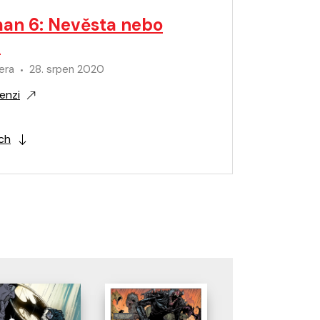
an 6: Nevěsta nebo
č
era
28. srpen 2020
enzi
ích