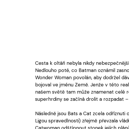
Cesta k oltáři nebyla nikdy nebezpečnější
Nedlouho poté, co Batman oznámil zasno
Wonder Woman povolán, aby dodržel dávn
bojoval ve jménu Země. Jenže v této reali
našem světě tam může znamenat celé rok
superhrdiny se začíná drolit a rozpadat –
Následně jsou Bats a Cat zcela odříznuti 
Ligou spravedlnosti) zřejmě převzala vlá
Catwoman odštípnout stonek jejích plánů 