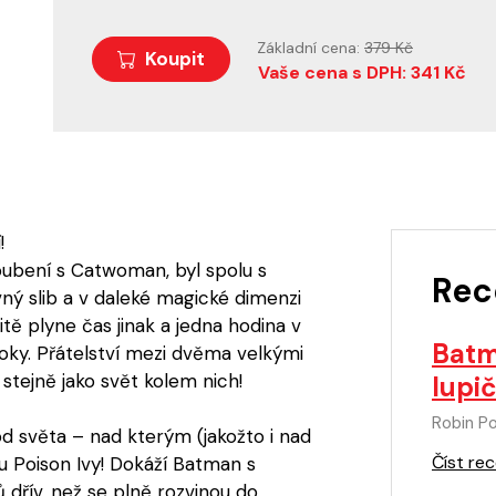
Základní cena:
379 Kč
Koupit
Vaše cena s DPH: 341 Kč
!
ubení s Catwoman, byl spolu s
Rec
ý slib a v daleké magické dimenzi
tě plyne čas jinak a jedna hodina v
Batm
y. Přátelství mezi dvěma velkými
 stejně jako svět kolem nich!
lupi
Robin P
od světa – nad kterým (jakožto i nad
Číst rec
du Poison Ivy! Dokáží Batman s
dřív, než se plně rozvinou do