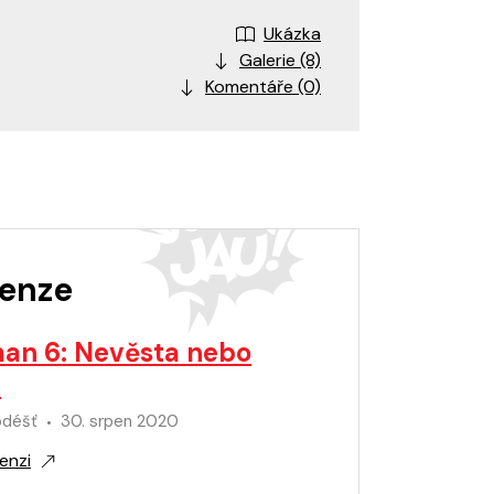
Ukázka
Galerie (8)
Komentáře (0)
enze
an 6: Nevěsta nebo
č
odéšť
30. srpen 2020
enzi