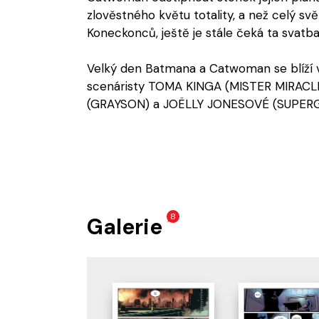
zlověstného květu totality, a než celý sv
Koneckonců, ještě je stále čeká ta svatb
Velký den Batmana a Catwoman se blíží 
scenáristy TOMA KINGA (MISTER MIRACLE
(GRAYSON) a JOËLLY JONESOVÉ (SUPERGI
8
Galerie