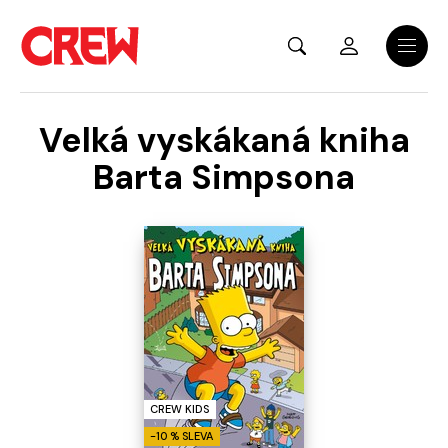
Přejít na hlavní obsah
Menu
Velká vyskákaná kniha
Barta Simpsona
CREW KIDS
-10 % SLEVA