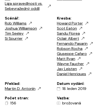
Liga spravedlnosti vs.
Sebevražedný oddíl
Scénář:
Kresba:
Rob Williams
Howard Porter
Joshua Williamson
Scot Eaton
Tim Seeley
Sandu Florea
Si Spurrier
Oclair Albert
Fernando Pasarin
Robson Rocha
Giuseppe Cafaro
Matt Ryan
Wayne Faucher
Jay Leisten
Daniel Henriques
Překlad:
Datum vydání:
Martin D. Antonín
18. leden 2019
Počet stran:
Vazba:
156
brožovaná