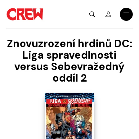
Přejít na hlavní obsah
Menu
Znovuzrození hrdinů DC:
Liga spravedlnosti
versus Sebevražedný
oddíl 2