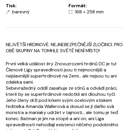
Tisk:
Formát:
barevný
168 × 258 mm
NEJVĚTŠÍ HRDINOVÉ. NEJNEBEZPEČNĚJŠÍ ZLOČINCI. PRO
OBĚ SKUPINY NA TOMHLE SVĚTĚ NENÍ MÍSTO!
První velká událost éry Znovuzrození hrdinů DC je tu!
Členové Ligy spravedlnosti jsou ti nejmocnější a
nejslavnější superhrdinové na Zemi... ale nejsou tu ani
zdaleka sami.
Sebevražedný oddíl zasahuje ze stínů a odvádí práci,
které by se superhrdinové nedotkli ani dlouhou tyčí.
Jeho členy drží pod krkem svým ocelovým stiskem
ředitelka Amanda Wallerová a dosud se jí dařilo svá
monstra a maniaky udržet v tajnosti... ale tomu je teď
konec. Batman je jim na stopě a ani on, ani Liga
spravedlnosti nehodlají existenci něčeho podobného