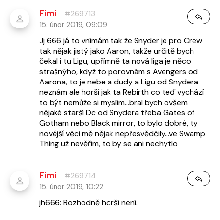
Fimi
#269713
15. únor 2019, 09:09
Jj 666 já to vnímám tak že Snyder je pro Crew
tak nějak jistý jako Aaron, takže určitě bych
čekal i tu Ligu, upřímně ta nová liga je něco
strašnýho, když to porovnám s Avengers od
Aarona, to je nebe a dudy a Ligu od Snydera
neznám ale horší jak ta Rebirth co teď vychází
to být nemůže si myslím...bral bych ovšem
nějaké starší Dc od Snydera třeba Gates of
Gotham nebo Black mirror, to bylo dobré, ty
novější věci mě nějak nepřesvědčily...ve Swamp
Thing už nevěřím, to by se ani nechytlo
Fimi
#269714
15. únor 2019, 10:22
jh666: Rozhodně horší není.