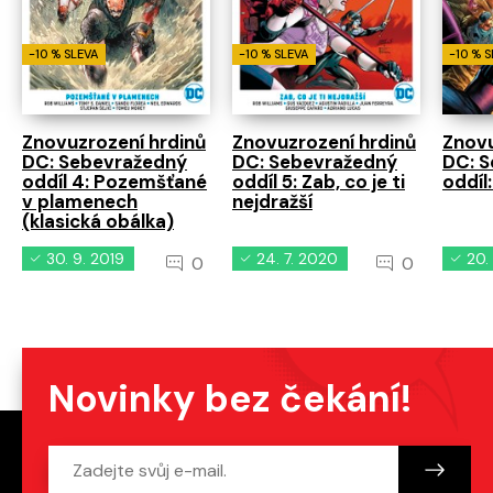
-10 % SLEVA
-10 % SLEVA
-10 % 
Znovuzrození hrdinů
Znovuzrození hrdinů
Znovu
DC: Sebevražedný
DC: Sebevražedný
DC: 
oddíl 4: Pozemšťané
oddíl 5: Zab, co je ti
oddíl
v plamenech
nejdražší
(klasická obálka)
30. 9. 2019
24. 7. 2020
20.
0
0
Novinky bez čekání!