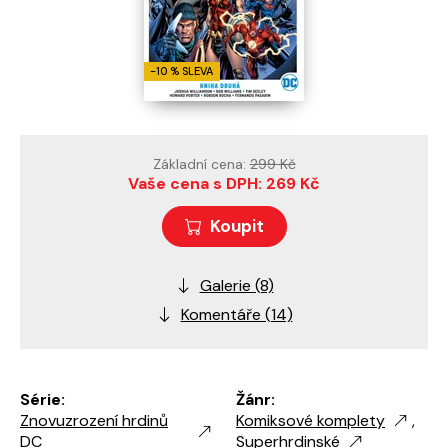
-10 % SLEVA
Základní cena:
299 Kč
Vaše cena s DPH: 269 Kč
Koupit
Galerie (8)
Komentáře (14)
Série:
Žánr:
Znovuzrození hrdinů
Komiksové komplety
,
DC
Superhrdinské