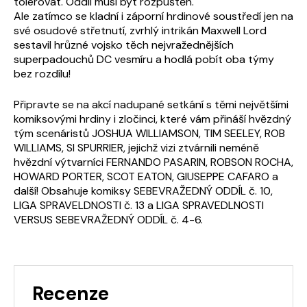
tolerovat. Oddíl musí být rozpuštěn.
Ale zatímco se kladní i záporní hrdinové soustředí jen na
své osudové střetnutí, zvrhlý intrikán Maxwell Lord
sestavil hrůzné vojsko těch nejvražednějších
superpadouchů DC vesmíru a hodlá pobít oba týmy
bez rozdílu!
Připravte se na akcí nadupané setkání s těmi největšími
komiksovými hrdiny i zločinci, které vám přináší hvězdný
tým scenáristů JOSHUA WILLIAMSON, TIM SEELEY, ROB
WILLIAMS, SI SPURRIER, jejichž vizi ztvárnili neméně
hvězdní výtvarníci FERNANDO PASARIN, ROBSON ROCHA,
HOWARD PORTER, SCOT EATON, GIUSEPPE CAFARO a
další! Obsahuje komiksy SEBEVRAŽEDNÝ ODDÍL č. 10,
LIGA SPRAVELDNOSTI č. 13 a LIGA SPRAVEDLNOSTI
VERSUS SEBEVRAŽEDNÝ ODDÍL č. 4-6.
Recenze