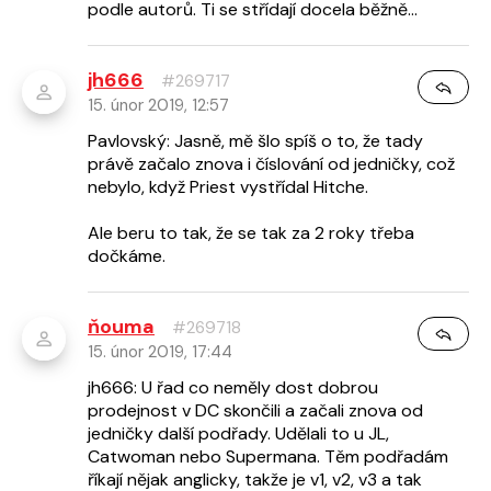
podle autorů. Ti se střídají docela běžně...
jh666
#269717
15. únor 2019, 12:57
Pavlovský: Jasně, mě šlo spíš o to, že tady
právě začalo znova i číslování od jedničky, což
nebylo, když Priest vystřídal Hitche.
Ale beru to tak, že se tak za 2 roky třeba
dočkáme.
ňouma
#269718
15. únor 2019, 17:44
jh666: U řad co neměly dost dobrou
prodejnost v DC skončili a začali znova od
jedničky další podřady. Udělali to u JL,
Catwoman nebo Supermana. Těm podřadám
říkají nějak anglicky, takže je v1, v2, v3 a tak