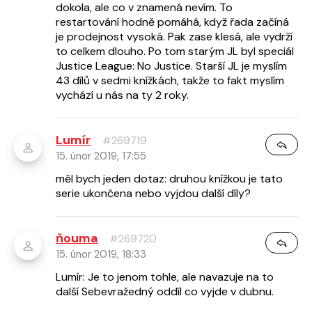
dokola, ale co v znamená nevím. To
restartování hodně pomáhá, když řada začíná
je prodejnost vysoká. Pak zase klesá, ale vydrží
to celkem dlouho. Po tom starým JL byl speciál
Justice League: No Justice. Starší JL je myslím
43 dílů v sedmi knížkách, takže to fakt myslím
vychází u nás na ty 2 roky.
Lumír
#269719
15. únor 2019, 17:55
měl bych jeden dotaz: druhou knížkou je tato
serie ukončena nebo vyjdou další díly?
ňouma
#269720
15. únor 2019, 18:33
Lumír: Je to jenom tohle, ale navazuje na to
další Sebevražedný oddíl co vyjde v dubnu.