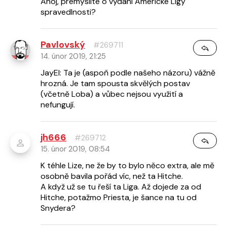
Ahoj, premyslite o vydani Americke Ligy
spravedlnosti?
Pavlovský
#269711
14. únor 2019, 21:25
JayEl: Ta je (aspoň podle našeho názoru) vážně
hrozná. Je tam spousta skvělých postav
(včetně Loba) a vůbec nejsou využití a
nefungují.
jh666
#269712
15. únor 2019, 08:54
K téhle Lize, ne že by to bylo něco extra, ale mě
osobně bavila pořád víc, než ta Hitche.
A když už se tu řeší ta Liga. Až dojede za od
Hitche, potažmo Priesta, je šance na tu od
Snydera?