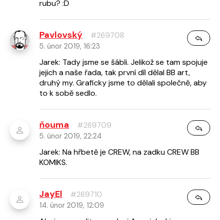
rubu? :D
Pavlovský
#269708
5. únor 2019, 16:23
Jarek: Tady jsme se šábli. Jelikož se tam spojuje
jejich a naše řada, tak první díl dělal BB art,
druhý my. Graficky jsme to dělali společně, aby
to k sobě sedlo.
ňouma
#269709
5. únor 2019, 22:24
Jarek: Na hřbetě je CREW, na zadku CREW BB
KOMIKS.
JayEl
#269710
14. únor 2019, 12:09