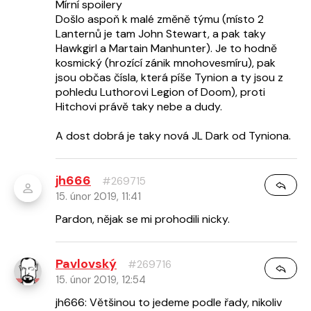
Mírní spoilery
Došlo aspoň k malé změně týmu (místo 2
Lanternů je tam John Stewart, a pak taky
Hawkgirl a Martain Manhunter). Je to hodně
kosmický (hrozící zánik mnohovesmíru), pak
jsou občas čísla, která píše Tynion a ty jsou z
pohledu Luthorovi Legion of Doom), proti
Hitchovi právě taky nebe a dudy.
A dost dobrá je taky nová JL Dark od Tyniona.
jh666
#269715
15. únor 2019, 11:41
Pardon, nějak se mi prohodili nicky.
Pavlovský
#269716
15. únor 2019, 12:54
jh666: Většinou to jedeme podle řady, nikoliv