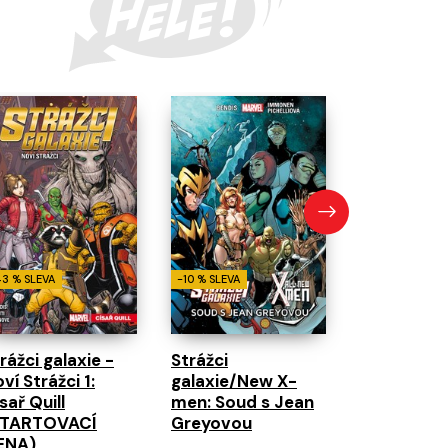
-10 % SLEVA
Strážci gal
Noví Strážc
Hledaní
43 % SLEVA
-10 % SLEVA
rážci galaxie -
Strážci
ví Strážci 1:
galaxie/New X-
sař Quill
men: Soud s Jean
STARTOVACÍ
Greyovou
ENA)