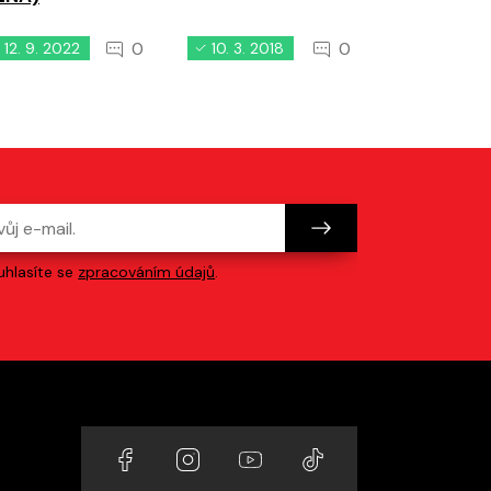
0
0
12. 9. 2022
10. 3. 2018
27. 5. 20
hlasíte se
zpracováním údajů
.
Odkazy na sociální sítě