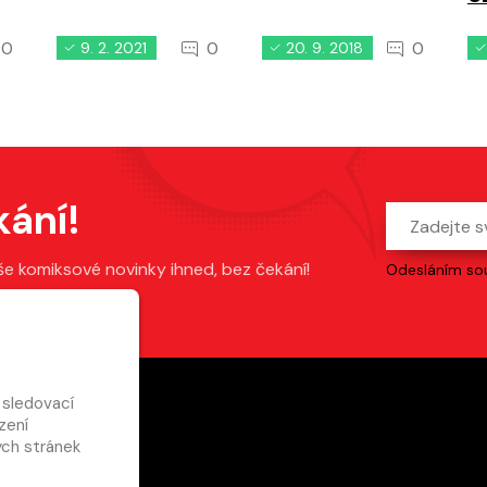
0
0
0
9. 2. 2021
20. 9. 2018
kání!
še komiksové novinky ihned, bez čekání!
Odesláním sou
 sledovací
zení
ch stránek