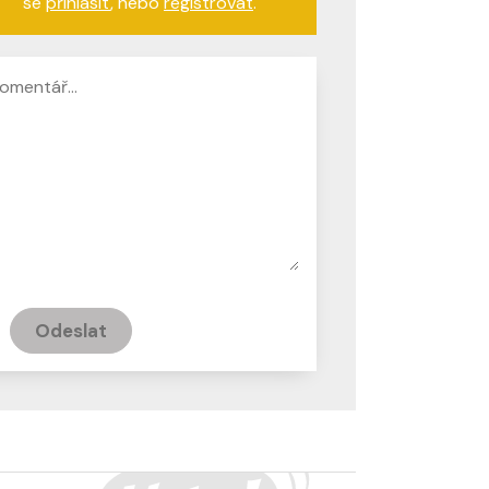
se
přihlásit
, nebo
registrovat
.
Odeslat