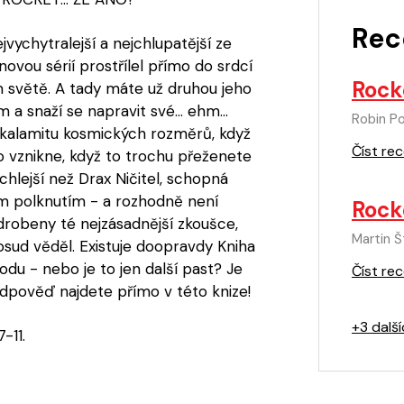
Rec
ejvychytralejší a nejchlupatější ze
novou sérií prostřílel přímo do srdcí
Rock
světě. A tady máte už druhou jeho
a snaží se napravit své... ehm...
Robin P
á kalamitu kosmických rozměrů, když
Číst rec
o vznikne, když to trochu přeženete
hlejší než Drax Ničitel, schopná
m polknutím - a rozhodně není
Rock
robeny té nejzásadnější zkoušce,
Martin Š
sud věděl. Existuje doopravdy Kniha
du - nebo je to jen další past? Je
Číst rec
dpověď najdete přímo v této knize!
+3 dalš
-11.