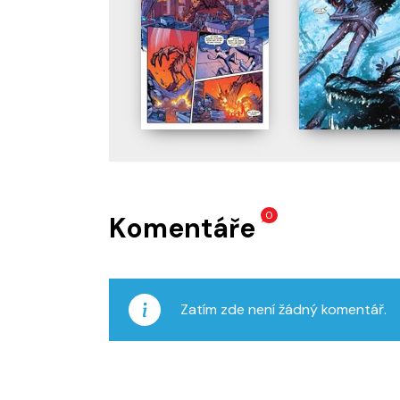
0
Komentáře
Zatím zde není žádný komentář.