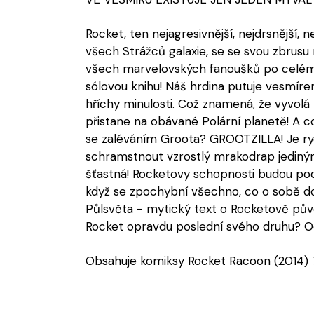
Rocket, ten nejagresivnější, nejdrsnější, n
všech Strážců galaxie, se se svou zbrusu 
všech marvelovských fanoušků po celém 
sólovou knihu! Náš hrdina putuje vesmírem 
hříchy minulosti. Což znamená, že vyvol
přistane na obávané Polární planetě! A c
se zaléváním Groota? GROOTZILLA! Je ryc
schramstnout vzrostlý mrakodrap jediný
šťastná! Rocketovy schopnosti budou pod
když se zpochybní všechno, co o sobě do
Půlsvěta - mytický text o Rocketově půvo
Rocket opravdu poslední svého druhu? O
Obsahuje komiksy Rocket Racoon (2014) 7