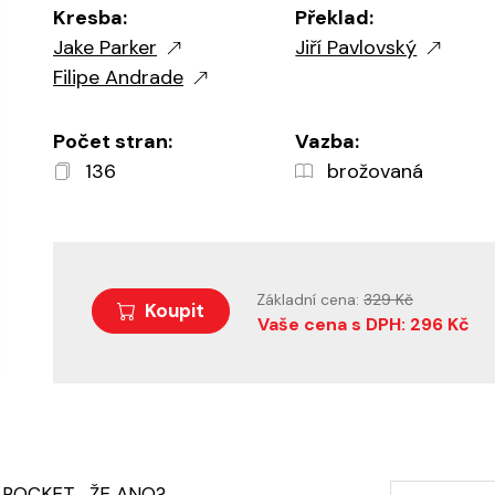
Kresba:
Překlad:
Jake Parker
Jiří Pavlovský
Filipe Andrade
Počet stran:
Vazba:
136
brožovaná
Základní cena:
329 Kč
Koupit
Vaše cena s DPH: 296 Kč
ROCKET... ŽE ANO?