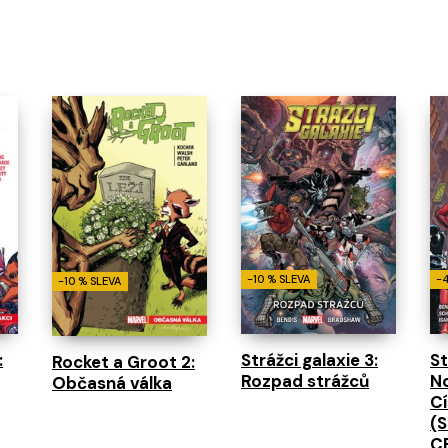
-10 % SLEVA
-
-10 % SLEVA
:
Strážci galaxie 3:
St
Rocket a Groot 2:
Rozpad strážců
No
Občasná válka
Cí
(
C