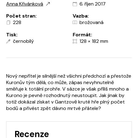
Anna Křivánková
6. říjen 2017
Počet stran:
Vazba:
228
brožovaná
Tisk:
Formát:
černobílý
128 × 182 mm
Nový nepřítel je silnější než všichni předchozí a přestože
Kuronův tým dělá, co může, zápas nevyhnutelně
směřuje k totální prohře. V sázce je však příliš mnoho a
Kurono je pevně rozhodnutý neustoupit. Jak jinak by
totiž dokázal získat v Gantzově kruté hře plný počet
bodů a přivést zpět dávno mrtvé přátele?
Recenze