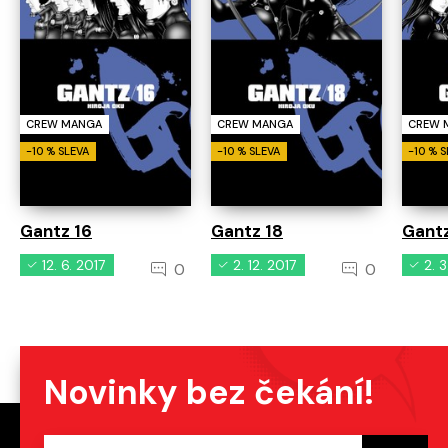
CREW MANGA
CREW MANGA
CREW 
-10 % SLEVA
-10 % SLEVA
-10 % 
Gantz 16
Gantz 18
Gantz
12. 6. 2017
2. 12. 2017
2. 
0
0
Novinky bez čekání!