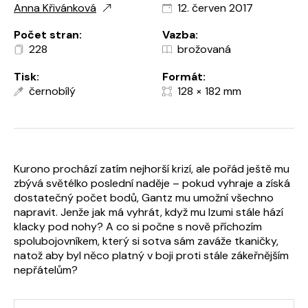
Anna Křivánková
12. červen 2017
Počet stran:
Vazba:
228
brožovaná
Tisk:
Formát:
černobílý
128 × 182 mm
Kurono prochází zatím nejhorší krizí, ale pořád ještě mu
zbývá světélko poslední naděje – pokud vyhraje a získá
dostatečný počet bodů, Gantz mu umožní všechno
napravit. Jenže jak má vyhrát, když mu Izumi stále hází
klacky pod nohy? A co si počne s nově příchozím
spolubojovníkem, který si sotva sám zaváže tkaničky,
natož aby byl něco platný v boji proti stále zákeřnějším
nepřátelům?