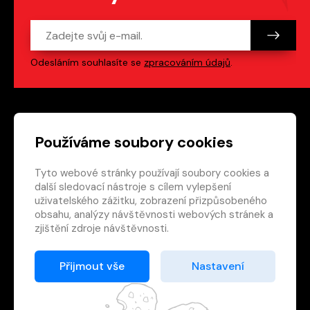
Odesláním souhlasíte se
zpracováním údajů
.
Patička webu
Odkazy na sociální s
Používáme soubory cookies
Tyto webové stránky používají soubory cookies a
Vedlejší navigace
redakce@crew.cz
další sledovací nástroje s cílem vylepšení
uživatelského zážitku, zobrazení přizpůsobeného
Ochrana soukromí
obsahu, analýzy návštěvnosti webových stránek a
Nastavení cookies
zjištění zdroje návštěvnosti.
RSS
E-shop
Přijmout vše
Nastavení
© 2026 Nakladatelství CREW s.r.o. Všechna práva
vyhrazena.