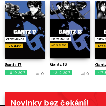
CREW MANGA
CREW MANGA
CREW 
-10 % SLEVA
-10 % SLEVA
-10 % 
Gantz 18
Gantz 17
Gantz
6. 10. 2017
2. 12. 2017
17. 
0
0
Novinky bez čekání!