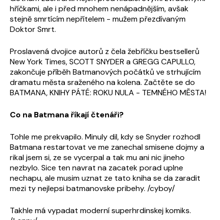
hříčkami, ale i před mnohem nenápadnějším, avšak
stejně smrtícím nepřítelem - mužem přezdívaným
Doktor Smrt.
Proslavená dvojice autorů z čela žebříčku bestsellerů
New York Times, SCOTT SNYDER a GREGG CAPULLO,
zakončuje příběh Batmanových počátků ve strhujícím
dramatu města sraženého na kolena. Začtěte se do
BATMANA, KNIHY PÁTÉ: ROKU NULA - TEMNÉHO MĚSTA!
Co na Batmana říkají čtenáři?
Tohle me prekvapilo. Minuly dil, kdy se Snyder rozhodl
Batmana restartovat ve me zanechal smisene dojmy a
rikal jsem si, ze se vycerpal a tak mu ani nic jineho
nezbylo. Sice ten navrat na zacatek porad uplne
nechapu, ale musim uznat ze tato kniha se da zaradit
mezi ty nejlepsi batmanovske pribehy. /cyboy/
Takhle má vypadat moderní superhrdinskej komiks.