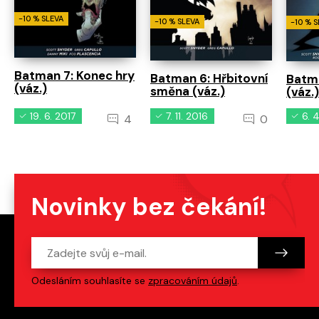
-10 % SLEVA
-10 % SLEVA
-10 % 
Batman 7: Konec hry
Batman 6: Hřbitovní
Batma
(váz.)
směna (váz.)
(váz.)
19. 6. 2017
7. 11. 2016
6. 
4
0
Novinky bez čekání!
Odesláním souhlasíte se
zpracováním údajů
.