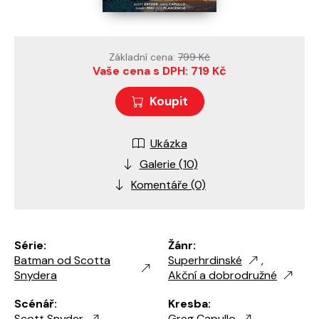
Základní cena:
799 Kč
Vaše cena s DPH: 719 Kč
Koupit
Ukázka
Galerie (10)
Komentáře (0)
Série:
Žánr:
Batman od Scotta
Superhrdinské
,
Snydera
Akční a dobrodružné
Scénář:
Kresba:
Scott Snyder
Greg Capullo