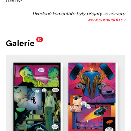
/Lenny/
Uvedené komentáře byly přejaty ze serveru
www.comicsdb.cz
10
Galerie