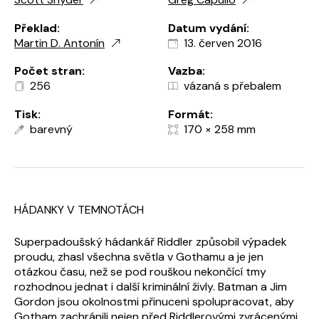
Překlad:
Datum vydání:
Martin D. Antonín
13. červen 2016
Počet stran:
Vazba:
256
vázaná s přebalem
Tisk:
Formát:
barevný
170 × 258 mm
HÁDANKY V TEMNOTÁCH
Superpadoušský hádankář Riddler způsobil výpadek
proudu, zhasl všechna světla v Gothamu a je jen
otázkou času, než se pod rouškou nekončící tmy
rozhodnou jednat i další kriminální živly. Batman a Jim
Gordon jsou okolnostmi přinuceni spolupracovat, aby
Gotham zachránili nejen před Riddlerovými zvrácenými