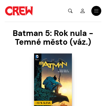
Přejít na hlavní obsah
Menu
Batman 5: Rok nula -
Temné město (váz.)
-10 % SLEVA