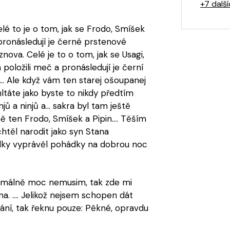
+7 dalš
é to je o tom, jak se Frodo, Smíšek
 pronásledují je černé prstenové
 znova. Celé je to o tom, jak se Usagi,
položili meč a pronásledují je černí
a.... Ale když vám ten starej ošoupanej
hltáte jako byste to nikdy předtím
injů a ninjů a... sakra byl tam ještě
ně ten Frodo, Smíšek a Pipin.... Těším
chtěl narodit jako syn Stana
ýlky vyprávěl pohádky na dobrou noc
normálně moc nemusim, tak zde mi
a. .... Jelikož nejsem schopen dát
ní, tak řeknu pouze: Pěkné, opravdu