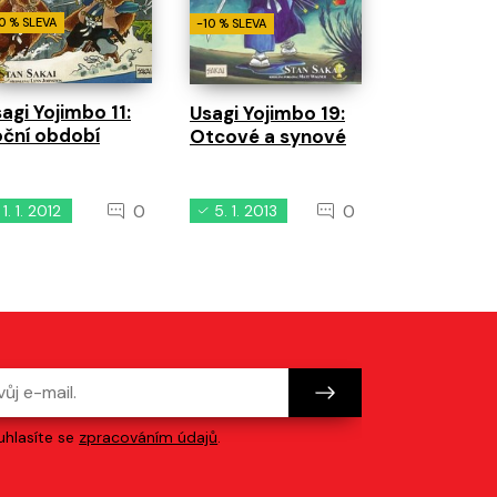
0 % SLEVA
-10 % SLEVA
agi Yojimbo 11:
Usagi Yojimbo 19:
ční období
Otcové a synové
0
0
1. 1. 2012
5. 1. 2013
1. 1. 2011
hlasíte se
zpracováním údajů
.