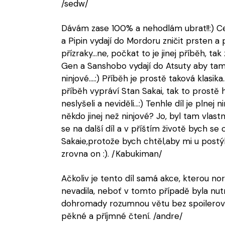
/sedw/
Dávám zase 100% a nehodlám ubrat!!:) Cel
a Pipin vydají do Mordoru zničit prsten a
přízraky...ne, počkat to je jinej příběh, tak
Gen a Sanshobo vydají do Atsuty aby tam 
ninjové....:) Příběh je prostě taková klasik
příběh vypráví Stan Sakai, tak to prostě 
neslyšeli a neviděli...:) Tenhle díl je plnej n
někdo jinej než ninjové? Jo, byl tam vlast
se na další díl a v příštím životě bych se 
Sakaie,protože bych chtěl,aby mi u post
zrovna on :). /Kabukiman/
Ačkoliv je tento díl samá akce, kterou 
nevadila, neboť v tomto případě byla nutn
dohromady rozumnou větu bez spoilerová
pěkné a příjmné čtení. /andre/