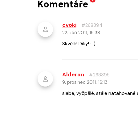
Komentáře
cvoki
#268394
22. září 2011, 19:38
Skvělé! Díky! :-)
Alderan
#268395
9. prosinec 2011, 16:13
slabé, vyčpělé, stále natahované 