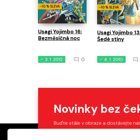
-10 % SLEVA
-10 % SLEVA
Usagi Yojimbo 16:
Usagi Yojimbo 13
Bezměsíčná noc
Šedé stíny
0
3. 1. 2012
4. 1. 2010
Novinky bez če
Buďte stále v obraze a dostávejte na
Stačí vyplnit váš e-mail.