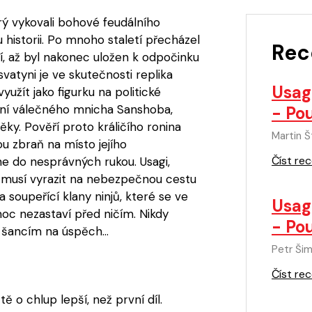
rý vykovali bohové feudálního
historii. Po mnoho staletí přecházel
Rec
í, až byl nakonec uložen k odpočinku
vatyni je ve skutečnosti replika
Usagi
využít jako figurku na politické
ení válečného mnicha Sanshoba,
- Po
ěky. Pověří proto králičího ronina
Martin Š
u zbraň na místo jejího
Číst rec
e do nesprávných rukou. Usagi,
 musí vyrazit na nebezpečnou cestu
 soupeřící klany ninjů, které se ve
Usagi
oc nezastaví před ničím. Nikdy
- Po
 šancím na úspěch...
Petr Šim
Číst rec
ě o chlup lepší, než první díl.