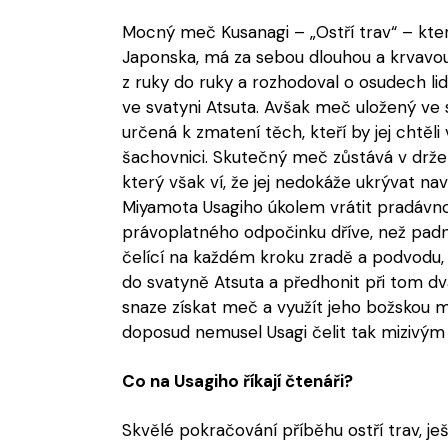
Mocný meč Kusanagi – „Ostří trav“ – kte
Japonska, má za sebou dlouhou a krvavou 
z ruky do ruky a rozhodoval o osudech lid
ve svatyni Atsuta. Avšak meč uložený ve s
určená k zmatení těch, kteří by jej chtěli 
šachovnici. Skutečný meč zůstává v drž
který však ví, že jej nedokáže ukrývat nav
Miyamota Usagiho úkolem vrátit pradávno
právoplatného odpočinku dříve, než padn
čelící na každém kroku zradě a podvodu,
do svatyně Atsuta a předhonit při tom dva
snaze získat meč a využít jeho božskou m
doposud nemusel Usagi čelit tak mizivým
Co na Usagiho říkají čtenáři?
Skvělé pokračování příběhu ostří trav, ješt