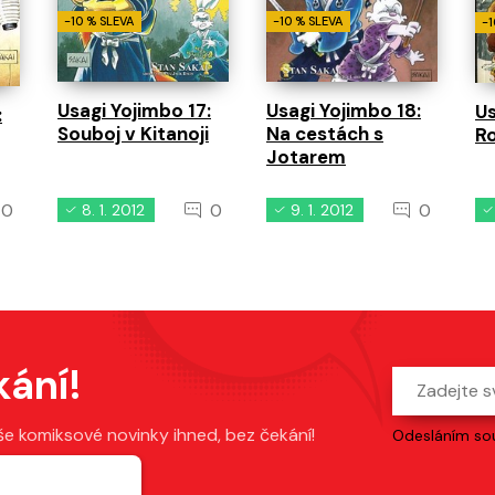
-10 % SLEVA
-10 % SLEVA
-1
Usagi Yojimbo 17:
Usagi Yojimbo 18:
Us
:
Souboj v Kitanoji
Na cestách s
Ro
Jotarem
0
0
0
8. 1. 2012
9. 1. 2012
kání!
še komiksové novinky ihned, bez čekání!
Odesláním sou