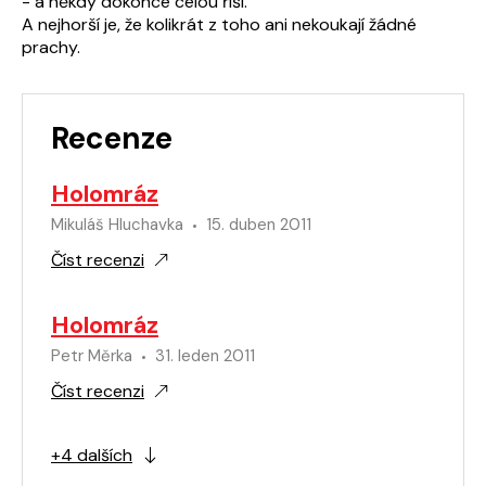
- a někdy dokonce celou říši.
A nejhorší je, že kolikrát z toho ani nekoukají žádné
prachy.
Recenze
Holomráz
Mikuláš Hluchavka
15. duben 2011
Číst recenzi
Holomráz
Petr Měrka
31. leden 2011
Číst recenzi
+4 dalších