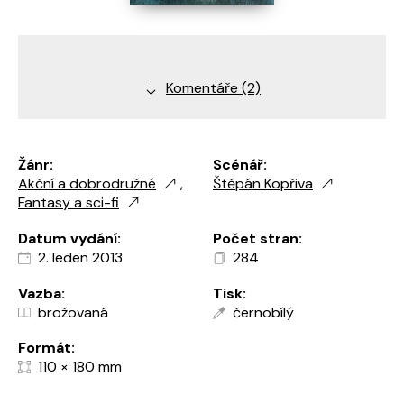
Komentáře (2)
Žánr:
Scénář:
Akční a dobrodružné
,
Štěpán Kopřiva
Fantasy a sci-fi
Datum vydání:
Počet stran:
2. leden 2013
284
Vazba:
Tisk:
brožovaná
černobílý
Formát:
110 × 180 mm