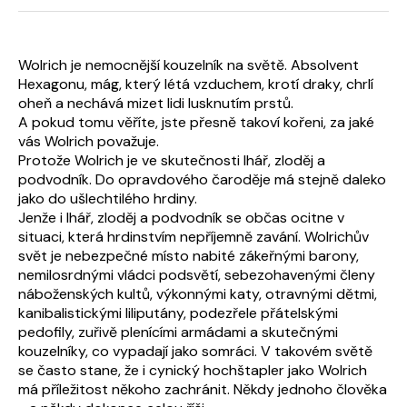
Wolrich je nemocnější kouzelník na světě. Absolvent
Hexagonu, mág, který létá vzduchem, krotí draky, chrlí
oheň a nechává mizet lidi lusknutím prstů.
A pokud tomu věříte, jste přesně takoví kořeni, za jaké
vás Wolrich považuje.
Protože Wolrich je ve skutečnosti lhář, zloděj a
podvodník. Do opravdového čaroděje má stejně daleko
jako do ušlechtilého hrdiny.
Jenže i lhář, zloděj a podvodník se občas ocitne v
situaci, která hrdinstvím nepříjemně zavání. Wolrichův
svět je nebezpečné místo nabité zákeřnými barony,
nemilosrdnými vládci podsvětí, sebezohavenými členy
náboženských kultů, výkonnými katy, otravnými dětmi,
kanibalistickými liliputány, podezřele přátelskými
pedofily, zuřivě plenícími armádami a skutečnými
kouzelníky, co vypadají jako somráci. V takovém světě
se často stane, že i cynický hochštapler jako Wolrich
má příležitost někoho zachránit. Někdy jednoho člověka