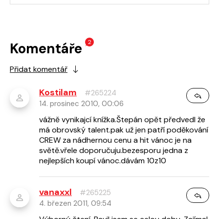
2
Komentáře
Přidat komentář
Kostilam
#265224
14. prosinec 2010, 00:06
vážně vynikajcí knížka.Štepán opět předvedl že
má obrovský talent.pak už jen patří poděkování
CREW za nádhernou cenu a hit vánoc je na
světě.vřele doporučuju.bezesporu jedna z
nejlepších koupí vánoc.dávám 10z10
vanaxxl
#265225
4. březen 2011, 09:54