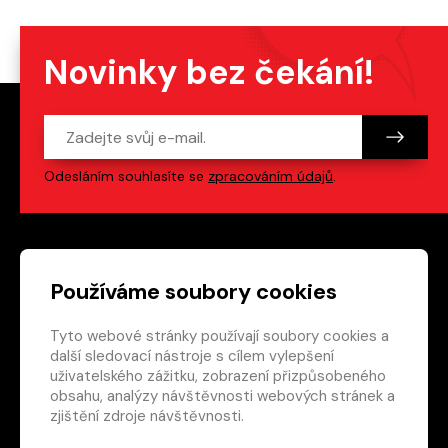
Novinky bez čekání!
Odesláním souhlasíte se
zpracováním údajů
.
Patička webu
Odkazy na sociální s
Používáme soubory cookies
Tyto webové stránky používají soubory cookies a
Vedlejší navigace
redakce@crew.cz
další sledovací nástroje s cílem vylepšení
uživatelského zážitku, zobrazení přizpůsobeného
Ochrana soukromí
obsahu, analýzy návštěvnosti webových stránek a
Nastavení cookies
zjištění zdroje návštěvnosti.
RSS