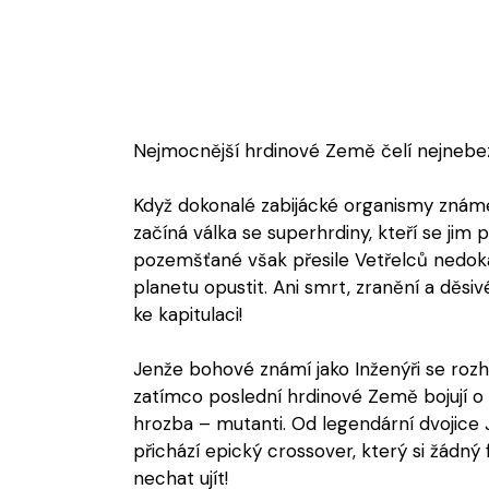
Nejmocnější hrdinové Země čelí nejneb
Když dokonalé zabijácké organismy znám
začíná válka se superhrdiny, kteří se jim 
pozemšťané však přesile Vetřelců nedoká
planetu opustit. Ani smrt, zranění a děs
ke kapitulaci!
Jenže bohové známí jako Inženýři se rozhodl
zatímco poslední hrdinové Země bojují o p
hrozba – mutanti. Od legendární dvojice
přichází epický crossover, který si žádn
nechat ujít!