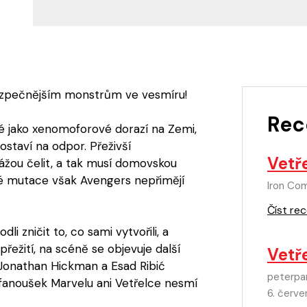
ezpečnějším monstrům ve vesmíru!
Rec
é jako xenomoforové dorazí na Zemi,
postaví na odpor. Přeživší
Vetře
žou čelit, a tak musí domovskou
ivé mutace však Avengers nepřimějí
Iron Co
Číst rec
i zničit to, co sami vytvořili, a
řežití, na scéně se objevuje další
Vetře
 Jonathan Hickman a Esad Ribić
peterpa
ý fanoušek Marvelu ani Vetřelce nesmí
6. červ