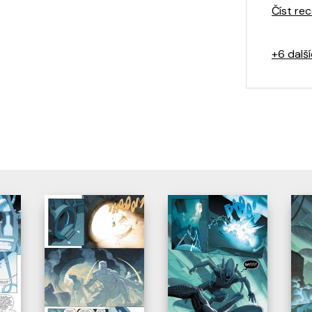
Číst rec
+6 dalš