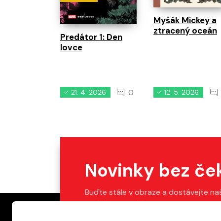
Myšák Mickey a
ztracený oceán
Predátor 1: Den
lovce
0
21. 4. 2026
12. 5. 2026
Novinky bez če
Buďte stále v obraze a dostávejte na
Stačí vyplnit váš e-mail.