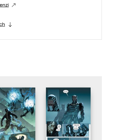
enzi
ích