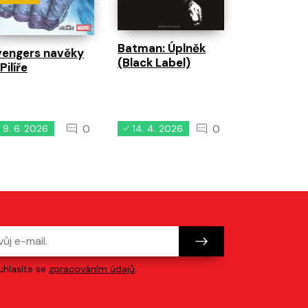
Batman: Úplněk
vengers navěky
(Black Label)
 Pilíře
0
0
9. 6. 2026
14. 4. 2026
2. 6. 2026
hlasíte se
zpracováním údajů
.