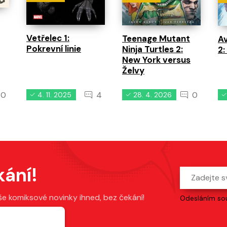
Vetřelec 1:
Teenage Mutant
A
Pokrevní linie
Ninja Turtles 2:
2:
New York versus
Želvy
0
4
0
4. 11. 2025
28. 4. 2026
kání!
še komiksové novinky ihned, bez čekání!
Odesláním sou