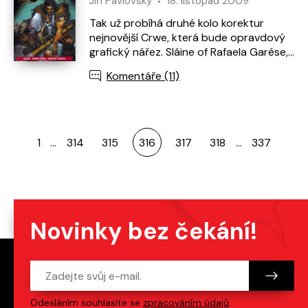
Jiří Pavlovský
18. listopad 2009
Tak už probíhá druhé kolo korektur
nejnovější Crwe, která bude opravdový
grafický nářez. Sláine of Rafaela Garése,
Soudce Dredd od Powerse, Sekáči od
Komentáře (11)
Jocka a další…
1
…
314
315
316
317
318
…
337
Novinky bez čekání!
Odesláním souhlasíte se
zpracováním údajů
.