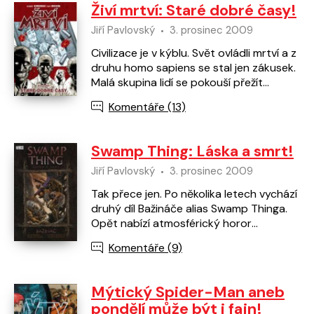
Živí mrtví: Staré dobré časy!
Jiří Pavlovský
3. prosinec 2009
Civilizace je v kýblu. Svět ovládli mrtví a z
druhu homo sapiens se stal jen zákusek.
Malá skupina lidí se pokouší přežít
kousek od města plného zombií - a
Komentáře (13)
nebezpečí…
Swamp Thing: Láska a smrt!
Jiří Pavlovský
3. prosinec 2009
Tak přece jen. Po několika letech vychází
druhý díl Bažináče alias Swamp Thinga.
Opět nabízí atmosférický horor
legendárního Alana Moora, do kterého
Komentáře (9)
se tentokrát zapojí…
Mýtický Spider-Man aneb
pondělí může být i fajn!