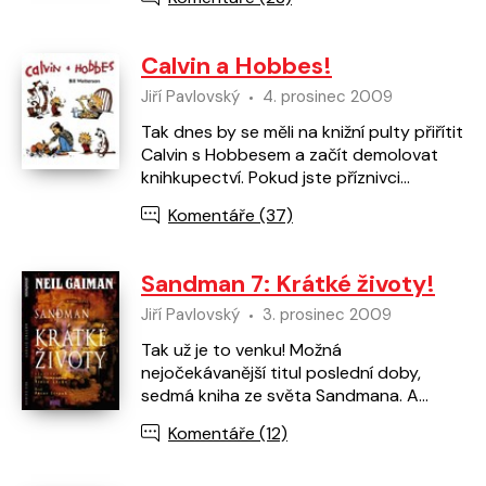
a je to výkvět…
Calvin a Hobbes!
Jiří Pavlovský
4. prosinec 2009
Tak dnes by se měli na knižní pulty přiřítit
Calvin s Hobbesem a začít demolovat
knihkupectví. Pokud jste příznivci
Garfielda a jiných humoristických stripů,
Komentáře (37)
nenechte si…
Sandman 7: Krátké životy!
Jiří Pavlovský
3. prosinec 2009
Tak už je to venku! Možná
nejočekávanější titul poslední doby,
sedmá kniha ze světa Sandmana. A
tentokrát opravdu špalek, přes 250
Komentáře (12)
barevných stran - a na nich jeden…