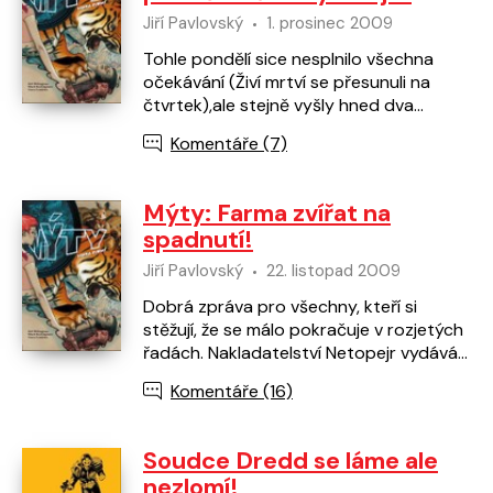
Jiří Pavlovský
1. prosinec 2009
Tohle pondělí sice nesplnilo všechna
očekávání (Živí mrtví se přesunuli na
čtvrtek),ale stejně vyšly hned dva
zásadní komiksové tituly. Temný Spider-
Komentáře (7)
Man: Kravenův…
Mýty: Farma zvířat na
spadnutí!
Jiří Pavlovský
22. listopad 2009
Dobrá zpráva pro všechny, kteří si
stěžují, že se málo pokračuje v rozjetých
řadách. Nakladatelství Netopejr vydává
druhý díl skvělé série Mýty, ve které se
Komentáře (16)
emigrovavší…
Soudce Dredd se láme ale
nezlomí!