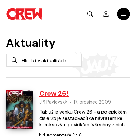
Přejít na hlavní obsah
Menu
Aktuality
Crew 26!
Jiří Pavlovský
17. prosinec 2009
Tak už je venku Crew 26 - a po epickém
čísle 25 je šestadvacítka návratem ke
komiksovým povídkám. Všechny z nich
pochází z anglického magazínu 2000 AD
Komentáře (23)