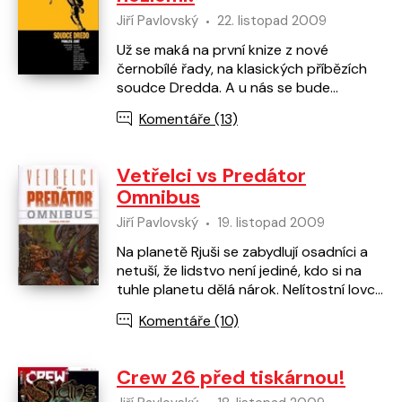
Jiří Pavlovský
22. listopad 2009
Už se maká na první knize z nové
černobílé řady, na klasických příbězích
soudce Dredda. A u nás se bude
startovat hned dvěma mohutnými
Komentáře (13)
ságami! Začínáme epickým příběh…
Vetřelci vs Predátor
Omnibus
Jiří Pavlovský
19. listopad 2009
Na planetě Rjuši se zabydlují osadníci a
netuší, že lidstvo není jediné, kdo si na
tuhle planetu dělá nárok. Nelítostní lovci
Predátoři ji využívají ke svému
Komentáře (10)
vražednému…
Crew 26 před tiskárnou!